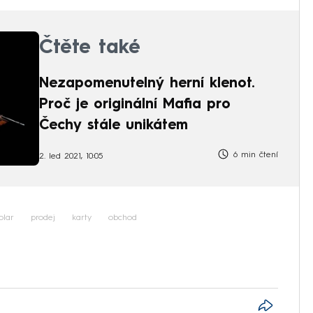
Čtěte také
Nezapomenutelný herní klenot.
Proč je originální Mafia pro
Čechy stále unikátem
6 min čtení
2. led 2021, 10:05
olar
prodej
karty
obchod