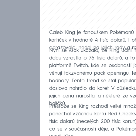
Caleb King je fanouškem Pokémonů u
kartiček v hodnotě 4 tisíc dolarů. I 
odrazovalo, nedal na jejich rady a ro
Nyní se však ukázalo, že King učinil
dobu vzrostla o 76 tisíc dolarů, a to
platformě Twitch, kde se osobnosti 
věnují takzvanému pack openingu, tedy
hodnoty. Tento trend se stal populár
doslova nahrálo do karet. V důsled
jejich cena narostla, a některé ze vz
balíčků.
Přestože se King rozhodl velké množs
ponechal vzácnou kartu Red Cheeks P
tisíc dolarů (necelých 200 tisíc korun
co se v současnosti děje, a Pokémon