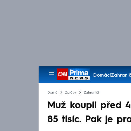
Domácí
Zahranič
Pořady
Domů
Zprávy
Zahraničí
Muž koupil před 4
85 tisíc. Pak je p