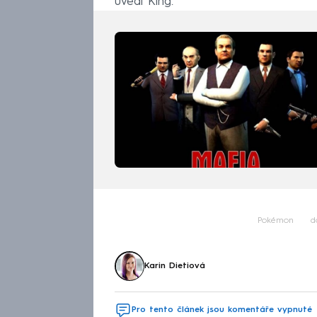
uvedl King.
Pokémon
d
Karin Dietiová
Pro tento článek jsou komentáře vypnuté