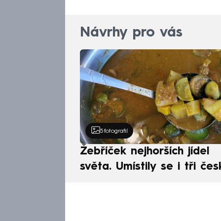
Návrhy pro vás
5
fotografií
Žebříček nejhorších jídel
světa. Umístily se i tři čes
pokrmy, vévodí skandináv
kuchyně