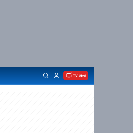
TV živě