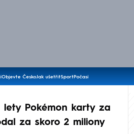
í
Objevte Česko
Jak ušetřit
Sport
Počasí
 lety Pokémon karty za
rodal za skoro 2 miliony