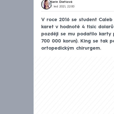
Karin Dietiová
7. led 2021, 22:00
V roce 2016 se student Caleb
karet v hodnotě 4 tisíc dolarů
později se mu podařilo karty p
700 000 korun). King se tak p
ortopedickým chirurgem.