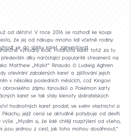
ž od dětství. V roce 2016 se rozhodl ke koupi
přesto, že jej od nákupu mnoho lidí včetně rodiny
zhodl se do sbírky karet zainvestovat.
 finančně výhodný krok. Hodnota karet totiž za tu
 především díky narůstající popularitě streamerů na
jako Matthew „Mizkif“ Rinaudo či Ludwig Aghren
 otevírání zabalených karet a zjišťování jejich
ním v několika posledních měsících, což Kingovi
ku obrovského zájmu fanoušků o Pokémon karty
ácných karet se tak staly klenoty sběratelských
tví hodnotných karet prodat, ve svém vlastnictví si
ikachu, jejíž cena se aktuálně pohybuje od devíti
) výše. „Myslím si, že lidé chtějí rozptýlení od všeho,
i jsou jednou z cest, jak toho mohou dosáhnout,“