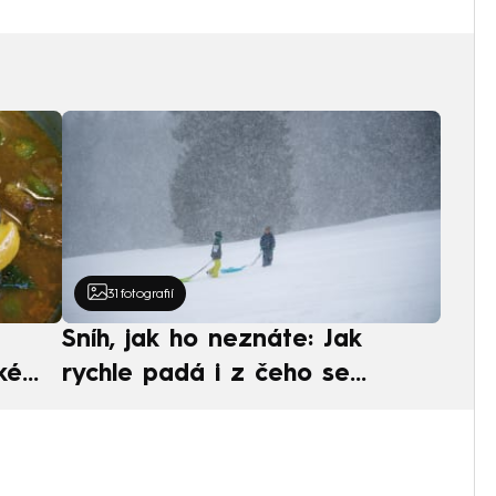
31
fotografií
Sníh, jak ho neznáte: Jak
ké
rychle padá i z čeho se
ská
skládá. A vločky nejsou bílé