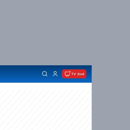
TV živě