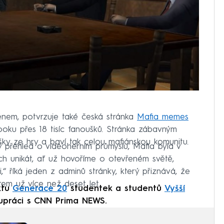
énem, potvrzuje také česká stránka
Mafia memes
oku přes 18 tisíc fanoušků. Stránka zábavným
ášky ze hry a baví tak celou mafiánskou komunitu.
 přehled o videoherním průmyslu, Mafia byla v
 unikát, ať už hovoříme o otevřeném světě,
i,“ říká jeden z adminů stránky, který přiznává, že
tem už více než deset let.
ktu
Generace 20
studentek a studentů
Vyšší
upráci s CNN Prima NEWS.