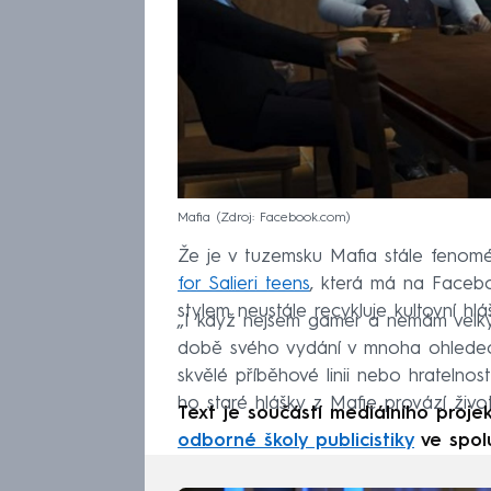
Mafia
Zdroj: Facebook.com
Že je v tuzemsku Mafia stále fenom
for Salieri teens
, která má na Facebo
stylem neustále recykluje kultovní hl
„I když nejsem gamer a nemám velký
době svého vydání v mnoha ohledech
skvělé příběhové linii nebo hratelnost
ho staré hlášky z Mafie provází živo
Text je součástí mediálního proje
odborné školy publicistiky
ve spol