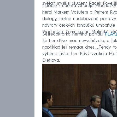
světa,“ myslí si student Radek Povejšil
I podle studenta Ondřeje Procházky 
herci Markem Vašutem a Petrem Rychl
dialogy, trefně nadabované postavy 
návraty českých fanoušků umocňuje i n
Procházka. Tomu se na Mafii líbí také
Šéfredaktorka herního portálu
PLAYz
že her dříve moc nevycházelo, a ta
například její remake dnes. „Tehdy to
výběr z tisíce her. Když vznikala Mafi
Dietiová.