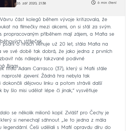
6 min čtení
26. zář 2020, 21:38
Vávru část kolegů během vývoje kritizovala, že
 koukat na filmečky mezi akcemi, on si stál za svým.
 s propracovaným příběhem mají zájem, a Mafia se
íběhových stříleček.
 se psaní o hrách věnuje už 20 let, stála Mafia na
 ve své době tak dobrá, že jako jedna z prvních
zbavit nás nálepky takzvané podivné
á Bigas.
k titulu Adam Carrasco (37), který si Mafii stále
 naprosté zjevení. Žádná hra nebyla tak
okončili dějovou linku a potom strávili další
y šlo misi udělat lépe či jinak,“ vysvětluje
alo se několik milionů kopií. Zvlášť pro Čechy je
terý si nenechají sáhnout. „Je to jedna z mála
u legendární. Češi udělali s Mafií opravdu díru do