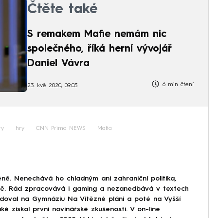
Čtěte také
S remakem Mafie nemám nic
společného, říká herní vývojář
Daniel Vávra
6 min čtení
23. kvě 2020, 09:03
ry
hry
CNN Prima NEWS
Mafia
ně. Nenechává ho chladným ani zahraniční politika,
ině. Rád zpracovává i gaming a nezanedbává v textech
doval na Gymnáziu Na Vítězné pláni a poté na Vyšší
ké získal první novinářské zkušenosti. V on-line