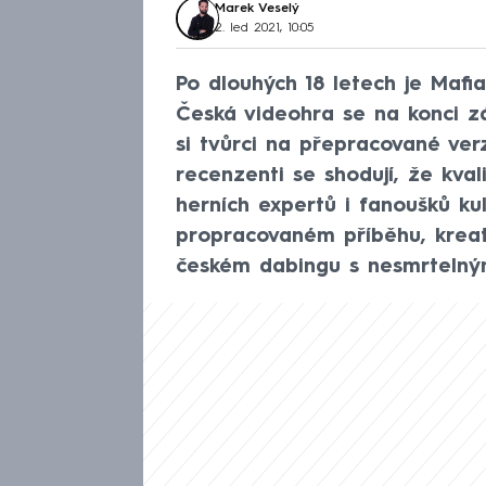
Marek Veselý
2. led 2021, 10:05
Po dlouhých 18 letech je Mafi
Česká videohra se na konci z
si tvůrci na přepracované ver
recenzenti se shodují, že kva
herních expertů i fanoušků kul
propracovaném příběhu, kreat
českém dabingu s nesmrtelným