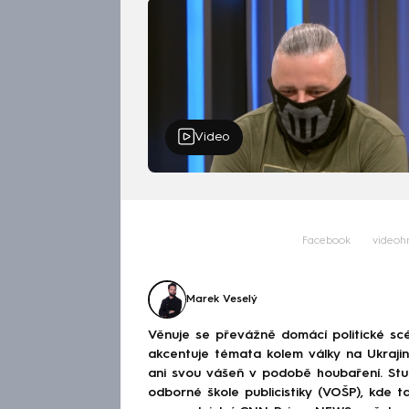
Video
Facebook
videoh
Marek Veselý
Věnuje se převážně domácí politické scé
akcentuje témata kolem války na Ukraj
ani svou vášeň v podobě houbaření. Stu
odborné škole publicistiky (VOŠP), kde ta