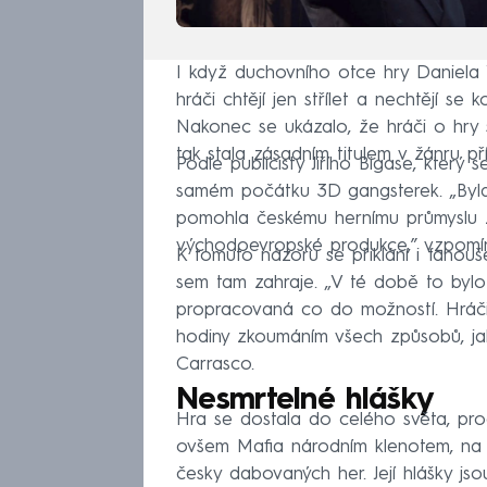
I když duchovního otce hry Daniela 
hráči chtějí jen střílet a nechtějí se
Nakonec se ukázalo, že hráči o hry
tak stala zásadním titulem v žánru př
Podle publicisty Jiřího Bigase, který
samém počátku 3D gangsterek. „Byla
pomohla českému hernímu průmyslu 
východoevropské produkce,” vzpomín
K tomuto názoru se přiklání i fanouše
sem tam zahraje. „V té době to bylo
propracovaná co do možností. Hráči d
hodiny zkoumáním všech způsobů, jak b
Carrasco.
Nesmrtelné hlášky
Hra se dostala do celého světa, prod
ovšem Mafia národním klenotem, na k
česky dabovaných her. Její hlášky jso