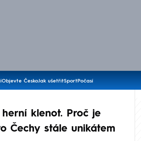
í
Objevte Česko
Jak ušetřit
Sport
Počasí
erní klenot. Proč je
pro Čechy stále unikátem