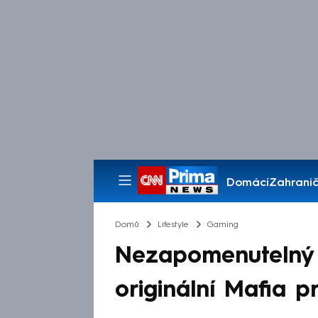
Domácí
Zahranič
Pořady
Domů
Lifestyle
Gaming
Nezapomenutelný h
originální Mafia 