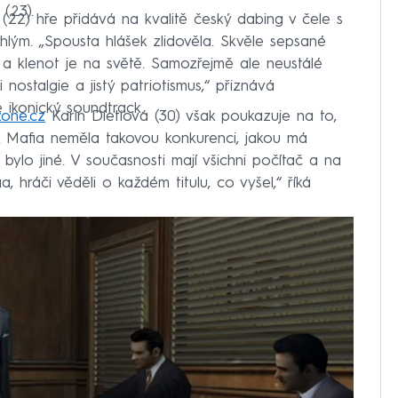
 (23).
(22) hře přidává na kvalitě český dabing v čele s
ým. „Spousta hlášek zlidověla. Skvěle sepsané
a klenot je na světě. Samozřejmě ale neustálé
ostalgie a jistý patriotismus,“ přiznává
 ikonický soundtrack.
one.cz
Karin Dietiová (30) však poukazuje na to,
k Mafia neměla takovou konkurenci, jakou má
 bylo jiné. V současnosti mají všichni počítač a na
a, hráči věděli o každém titulu, co vyšel,“ říká