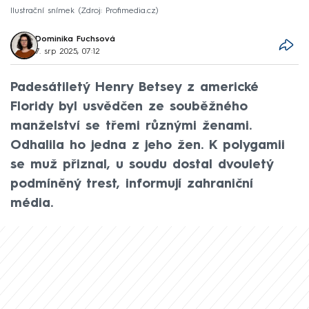
Ilustrační snímek
Zdroj: Profimedia.cz
Dominika Fuchsová
7. srp 2025, 07:12
Padesátiletý Henry Betsey z americké
Floridy byl usvědčen ze souběžného
manželství se třemi různými ženami.
Odhalila ho jedna z jeho žen. K polygamii
se muž přiznal, u soudu dostal dvouletý
podmíněný trest, informují zahraniční
média.