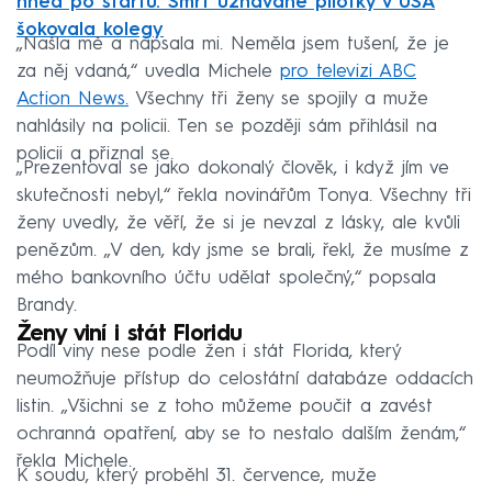
hned po startu. Smrt uznávané pilotky v USA
šokovala kolegy
„Našla mě a napsala mi. Neměla jsem tušení, že je
za něj vdaná,“ uvedla Michele
pro televizi ABC
Action News.
Všechny tři ženy se spojily a muže
nahlásily na policii. Ten se později sám přihlásil na
policii a přiznal se.
„Prezentoval se jako dokonalý člověk, i když jím ve
skutečnosti nebyl,“ řekla novinářům Tonya. Všechny tři
ženy uvedly, že věří, že si je nevzal z lásky, ale kvůli
penězům. „V den, kdy jsme se brali, řekl, že musíme z
mého bankovního účtu udělat společný,“ popsala
Brandy.
Ženy viní i stát Floridu
Podíl viny nese podle žen i stát Florida, který
neumožňuje přístup do celostátní databáze oddacích
listin. „Všichni se z toho můžeme poučit a zavést
ochranná opatření, aby se to nestalo dalším ženám,“
řekla Michele.
K soudu, který proběhl 31. července, muže