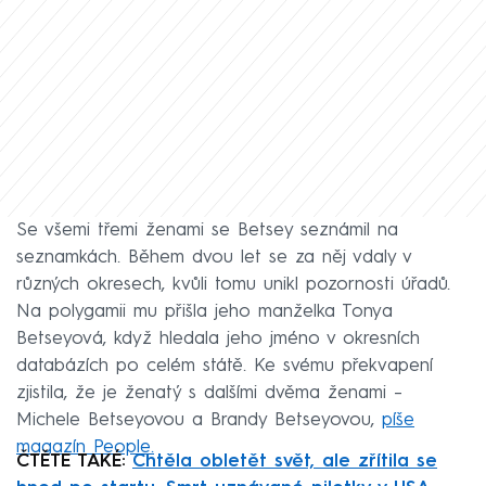
Se všemi třemi ženami se Betsey seznámil na
seznamkách. Během dvou let se za něj vdaly v
různých okresech, kvůli tomu unikl pozornosti úřadů.
Na polygamii mu přišla jeho manželka Tonya
Betseyová, když hledala jeho jméno v okresních
databázích po celém státě. Ke svému překvapení
zjistila, že je ženatý s dalšími dvěma ženami –
Michele Betseyovou a Brandy Betseyovou,
píše
magazín People.
ČTĚTE TAKÉ:
Chtěla obletět svět, ale zřítila se