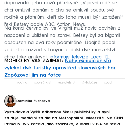
doprovodila jeho nová přítelkyně. „V první řadě se
chci omluvit dámám a chci se omluvit soudu, své
rodině a přátelům, kteří do toho museli být zataženi,“
řekl Betsey podle ABC Action News.
Na konci června byl ve Virginii muž navíc obviněn z
napadení a ublížení na zdraví. Betsey byl za bigamii
odsouzen na dva roky podmíněně. Údajně podal
žádost o rozvod s Tonyou a další dvě manželství
chce také anulovat,
informuje televize Local 12.
MOHLO BY VÁS ZAJÍMAT:
Nahý exhibicionista
vylekal dvě turistky uprostřed slovenských hor.
Zapózoval jim na fotce
Failed to fetch
rodina
společnost
manželství
databáze
soud
Dominika Fuchsová
Vystudovala Vyšší odbornou školu publicistiky a nyní
studuje mediální studia na Metropolitní univerzitě. Na CNN
Prima NEWS začala jako stážistka, v lednu 2024 se stala