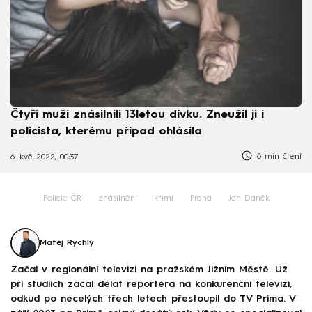
Čtyři muži znásilnili 13letou dívku. Zneužil ji i
policista, kterému případ ohlásila
6 min čtení
6. kvě 2022, 00:37
Policie ČR
znásilnění
krimi
Praha
Jan Daněk
Matěj Rychlý
Začal v regionální televizi na pražském Jižním Městě. Už
při studiích začal dělat reportéra na konkurenční televizi,
odkud po necelých třech letech přestoupil do TV Prima. V