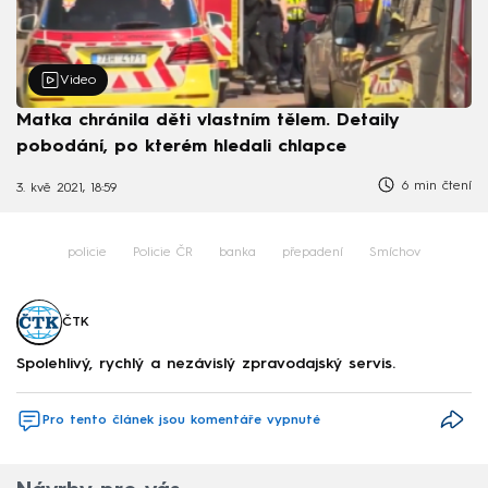
Video
Matka chránila děti vlastním tělem. Detaily
pobodání, po kterém hledali chlapce
6 min čtení
3. kvě 2021, 18:59
policie
Policie ČR
banka
přepadení
Smíchov
ČTK
Spolehlivý, rychlý a nezávislý zpravodajský servis.
Pro tento článek jsou komentáře vypnuté