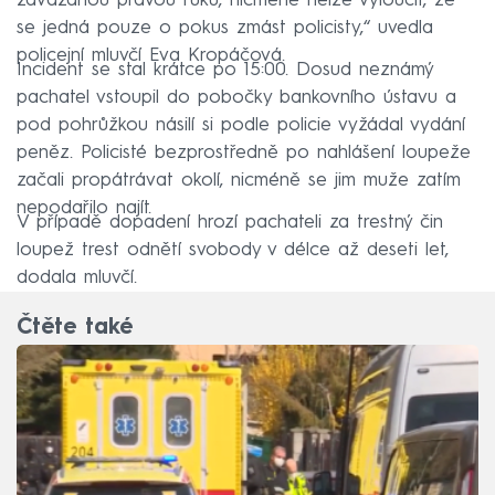
zavázanou pravou ruku, nicméně nelze vyloučit, že
se jedná pouze o pokus zmást policisty,“ uvedla
policejní mluvčí Eva Kropáčová.
Incident se stal krátce po 15:00. Dosud neznámý
pachatel vstoupil do pobočky bankovního ústavu a
pod pohrůžkou násilí si podle policie vyžádal vydání
peněz. Policisté bezprostředně po nahlášení loupeže
začali propátrávat okolí, nicméně se jim muže zatím
nepodařilo najít.
V případě dopadení hrozí pachateli za trestný čin
loupež trest odnětí svobody v délce až deseti let,
dodala mluvčí.
Čtěte také