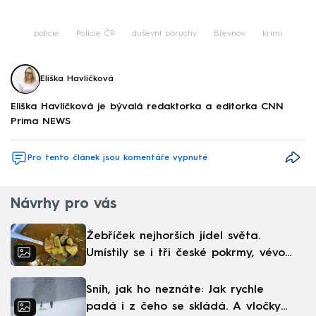
policie
Policie ČR
duševní poruchy
Břevnov
krimi
Eliška Havlíčková
Eliška Havlíčková je bývalá redaktorka a editorka CNN
Prima NEWS
Pro tento článek jsou komentáře vypnuté
Návrhy pro vás
Žebříček nejhorších jídel světa.
Umístily se i tři české pokrmy, vévodí
skandinávská kuchyně
Sníh, jak ho neznáte: Jak rychle
padá i z čeho se skládá. A vločky