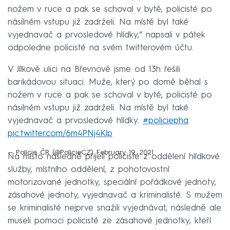
nožem v ruce a pak se schoval v bytě, policisté po
násilném vstupu již zadrželi. Na místě byl také
vyjednavač a prvosledové hlídky,“ napsali v pátek
odpoledne policisté na svém twitterovém účtu.
V Jílkově ulici na Břevnově jsme od 13h řešili
barikádovou situaci. Muže, který po domě běhal s
nožem v ruce a pak se schoval v bytě, policisté po
násilném vstupu již zadrželi. Na místě byl také
vyjednavač a prvosledové hlídky.
#policiepha
pic.twitter.com/6m4PNj4Klp
— Policie ČR (@PolicieCZ)
February 19, 2021
Na místo následně přijeli policisté z oddělení hlídkové
služby, místního oddělení, z pohotovostní
motorizované jednotky, speciální pořádkové jednoty,
zásahové jednoty, vyjednavač a kriminalisté. S mužem
se kriminalisté nejprve snažili vyjednávat, následně ale
museli pomoci policisté ze zásahové jednotky, kteří