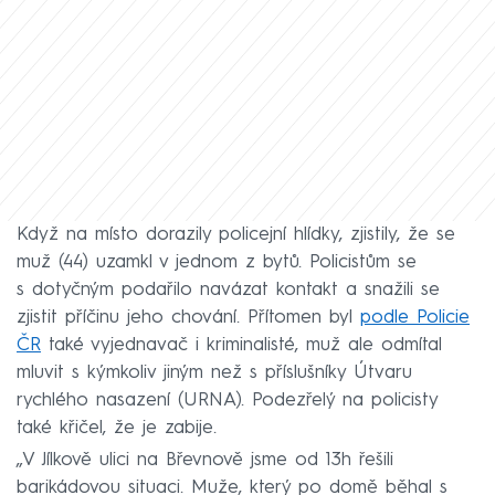
Když na místo dorazily policejní hlídky, zjistily, že se
muž (44) uzamkl v jednom z bytů. Policistům se
s dotyčným podařilo navázat kontakt a snažili se
zjistit příčinu jeho chování. Přítomen byl
podle Policie
ČR
také vyjednavač i kriminalisté, muž ale odmítal
mluvit s kýmkoliv jiným než s příslušníky Útvaru
rychlého nasazení (URNA). Podezřelý na policisty
také křičel, že je zabije.
„V Jílkově ulici na Břevnově jsme od 13h řešili
barikádovou situaci. Muže, který po domě běhal s