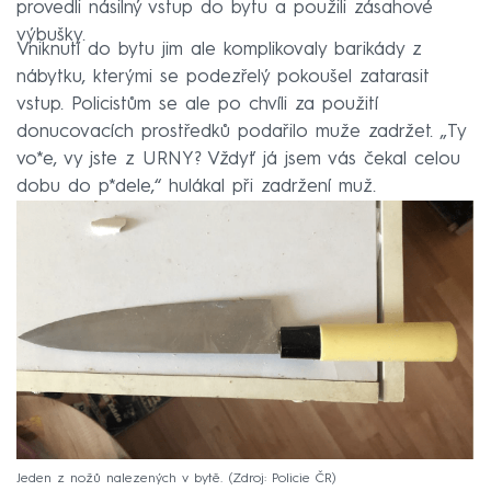
provedli násilný vstup do bytu a použili zásahové
výbušky.
Vniknutí do bytu jim ale komplikovaly barikády z
nábytku, kterými se podezřelý pokoušel zatarasit
vstup. Policistům se ale po chvíli za použití
donucovacích prostředků podařilo muže zadržet. „Ty
vo*e, vy jste z URNY? Vždyť já jsem vás čekal celou
dobu do p*dele,“ hulákal při zadržení muž.
Jeden z nožů nalezených v bytě.
Zdroj: Policie ČR