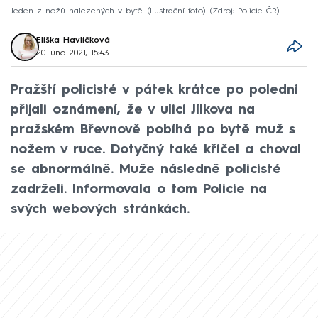
Jeden z nožů nalezených v bytě. (Ilustrační foto)
Zdroj: Policie ČR
Eliška Havlíčková
20. úno 2021, 15:43
Pražští policisté v pátek krátce po poledni
přijali oznámení, že v ulici Jílkova na
pražském Břevnově pobíhá po bytě muž s
nožem v ruce. Dotyčný také křičel a choval
se abnormálně. Muže následně policisté
zadrželi. Informovala o tom Policie na
svých webových stránkách.