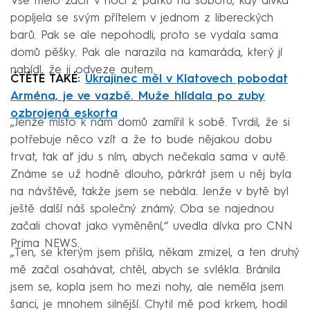
Vše mělo začít v noci z pátku na sobotu, kdy dívka
popíjela se svým přítelem v jednom z libereckých
barů. Pak se ale nepohodli, proto se vydala sama
domů pěšky. Pak ale narazila na kamaráda, který jí
nabídl, že ji odveze autem.
ČTĚTE TAKÉ:
Ukrajinec měl v Klatovech pobodat
Arména, je ve vazbě. Muže hlídala po zuby
ozbrojená eskorta
„Jenže místo k nám domů zamířil k sobě. Tvrdil, že si
potřebuje něco vzít a že to bude nějakou dobu
trvat, tak ať jdu s ním, abych nečekala sama v autě.
Známe se už hodně dlouho, párkrát jsem u něj byla
na návštěvě, takže jsem se nebála. Jenže v bytě byl
ještě další náš společný známý. Oba se najednou
začali chovat jako vyměnění,“ uvedla dívka pro CNN
Prima NEWS.
„Ten, se kterým jsem přišla, někam zmizel, a ten druhý
mě začal osahávat, chtěl, abych se svlékla. Bránila
jsem se, kopla jsem ho mezi nohy, ale neměla jsem
šanci, je mnohem silnější. Chytil mě pod krkem, hodil