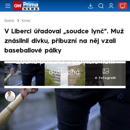
Domů
Krimi
V Liberci úřadoval „soudce lynč“. Muž
znásilnil dívku, příbuzní na něj vzali
baseballové pálky
Žádná položka z playlistu není
dostupná.
6 fotografií
Libor Tampier
7. kvě 2025, 17:45
Spravedlnost do svých rukou vzali v Liberci
příbuzní dívky, která se měla stát obětí