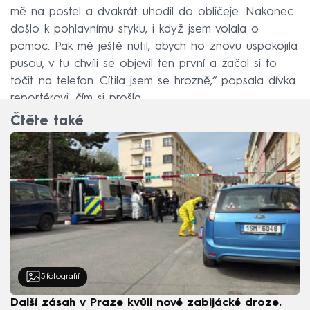
mě na postel a dvakrát uhodil do obličeje. Nakonec
došlo k pohlavnímu styku, i když jsem volala o
pomoc. Pak mě ještě nutil, abych ho znovu uspokojila
pusou, v tu chvíli se objevil ten první a začal si to
točit na telefon. Cítila jsem se hrozně,“ popsala dívka
reportérovi, čím si prošla.
Čtěte také
5
fotografií
Další zásah v Praze kvůli nové zabijácké droze.