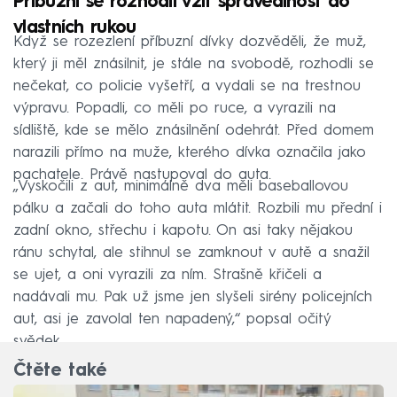
Příbuzní se rozhodli vzít spravedlnost do
vlastních rukou
Když se rozezlení příbuzní dívky dozvěděli, že muž,
který ji měl znásilnit, je stále na svobodě, rozhodli se
nečekat, co policie vyšetří, a vydali se na trestnou
výpravu. Popadli, co měli po ruce, a vyrazili na
sídliště, kde se mělo znásilnění odehrát. Před domem
narazili přímo na muže, kterého dívka označila jako
pachatele. Právě nastupoval do auta.
„Vyskočili z aut, minimálně dva měli baseballovou
pálku a začali do toho auta mlátit. Rozbili mu přední i
zadní okno, střechu i kapotu. On asi taky nějakou
ránu schytal, ale stihnul se zamknout v autě a snažil
se ujet, a oni vyrazili za ním. Strašně křičeli a
nadávali mu. Pak už jsme jen slyšeli sirény policejních
aut, asi je zavolal ten napadený,“ popsal očitý
svědek.
Čtěte také