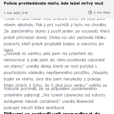
Policie prohledávala místo, kde ležel mrtvý muž
6 min čtení
7. kvě 2025, 17:19
Podle ní oba mladí muži zneužili toho, že byla pod
vlivem alkoholu. Pak ji prý vystrčili z bytu na chodbu.
Ze zamčeného domu ji pustil jeden ze sousedů, který
právě přicházel domů. Dívka na ulici zastavila hlídku
policistů, kteří právě projížděli kolem, a všechno jim
řekla.
„Zavolali mi sanitku, jela jsem na vyšetření do
nemocnice a pak jsem do rána podávala výpověď
na stanici,“ uvedla dívka, která se nyní potýká s
psychickými následky nepříjemného prožitku. „Nespím,
bojím se všeho, dva dny jsem nevylezla z pokoje.
Mám strach z toho, že ti dva jsou venku,“ svěřila se.
Policisté potvrdili, že se případem oznámeného
znásilnění zabývají. „Na území Liberecka od soboty
evidujeme takové oznámení,“ uvedla liberecká
policejní mluvčí Klára Jeníčková.