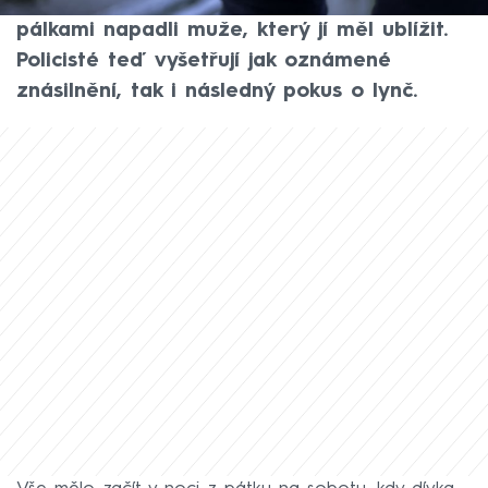
znásilnění. Vyzbrojeni baseballovými
pálkami napadli muže, který jí měl ublížit.
Policisté teď vyšetřují jak oznámené
znásilnění, tak i následný pokus o lynč.