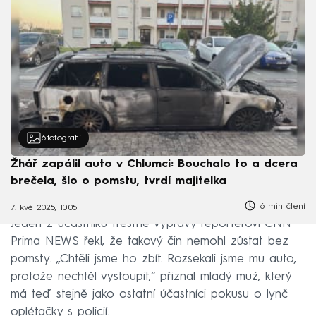
6
fotografií
Žhář zapálil auto v Chlumci: Bouchalo to a dcera
brečela, šlo o pomstu, tvrdí majitelka
6 min čtení
7. kvě 2025, 10:05
Jeden z účastníků trestné výpravy reportérovi CNN
Prima NEWS řekl, že takový čin nemohl zůstat bez
pomsty. „Chtěli jsme ho zbít. Rozsekali jsme mu auto,
protože nechtěl vystoupit,“ přiznal mladý muž, který
má teď stejně jako ostatní účastníci pokusu o lynč
oplétačky s policií.