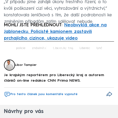
„V případu jsme zahájili úkony trestního řízení, a to
kvůli poškození cizí věci, vyhrožování a výtržnictví,“
konstatovala Jeníčková s tím, že další podrobnosti ke
zmíněným případům zatím sdělovat nebude.
MOHLI JSTE PŘEHLÉDNOUT:
Neobvyklá akce na
Jablonecku. Policisté kamionem zastavili
prchajícího cizince, ukazuje video
Failed to fetch
policie
znásilnění
Liberecký kraj
Liberec
lynč
Libor Tampier
Je krajským reportérem pro Liberecký kraj a autorem
článků on-line redakce CNN Prima NEWS.
Pro tento článek jsou komentáře vypnuté
Návrhy pro vás