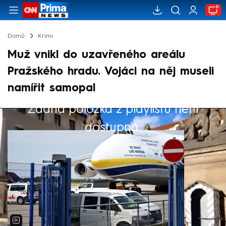
Domů
Krimi
Muž vnikl do uzavřeného areálu
Pražského hradu. Vojáci na něj museli
namířit samopal
Žádná položka z playlistu není
Výběr redakce
dostupná.