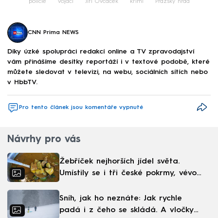
policie
vojáci
Jiří Ovčáček
krimi
Pražský hrad
CNN Prima NEWS
Díky úzké spolupráci redakcí online a TV zpravodajství
vám přinášíme desítky reportáží i v textové podobě, které
můžete sledovat v televizi, na webu, sociálních sítích nebo
v HbbTV.
Pro tento článek jsou komentáře vypnuté
Návrhy pro vás
Žebříček nejhorších jídel světa.
Umístily se i tři české pokrmy, vévodí
skandinávská kuchyně
Sníh, jak ho neznáte: Jak rychle
padá i z čeho se skládá. A vločky