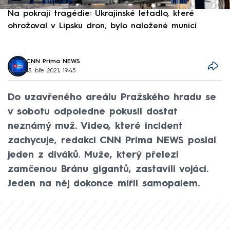
Na pokraji tragédie: Ukrajinské letadlo, které
P
ohrožoval v Lipsku dron, bylo naložené municí
e
CNN Prima NEWS
13. bře 2021, 19:45
Do uzavřeného areálu Pražského hradu se
v sobotu odpoledne pokusil dostat
neznámý muž. Video, které incident
zachycuje, redakci CNN Prima NEWS poslal
jeden z diváků. Muže, který přelezl
zamčenou Bránu gigantů, zastavili vojáci.
Jeden na něj dokonce mířil samopalem.