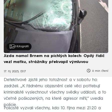
6
fotografií
Jízda namol Brnem na píchlých kolech: Opilý řidič
vezl matku, strážníky překvapil výmluvou
6 min čtení
17. říj 2025, 13:17
Detektivové zjistili jeho totožnost a v sobotu ho
zadrželi. „K řádnému objasnění celé věci potřebují
kriminalisté vyslechnout všechny svědky události, a to
včetně poškozených, na které agresor mířil,“ uvedla
policie.
Policisté vyzvali všechny, kdo 10. října mezi 21:20 a