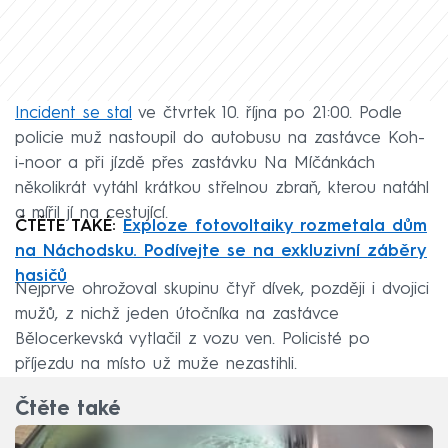
Incident se stal
ve čtvrtek 10. října po 21:00. Podle
policie muž nastoupil do autobusu na zastávce Koh-
i-noor a při jízdě přes zastávku Na Míčánkách
několikrát vytáhl krátkou střelnou zbraň, kterou natáhl
a mířil jí na cestující.
ČTĚTE TAKÉ:
Exploze fotovoltaiky rozmetala dům
na Náchodsku. Podívejte se na exkluzivní záběry
hasičů
Nejprve ohrožoval skupinu čtyř dívek, později i dvojici
mužů, z nichž jeden útočníka na zastávce
Bělocerkevská vytlačil z vozu ven. Policisté po
příjezdu na místo už muže nezastihli.
Čtěte také