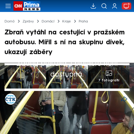
Domů
Zprávy
Domácí
Kraje
Praha
Zbraň vytáhl na cestující v pražském
autobusu. Mířil s ní na skupinu dívek,
ukazují záběry
Žádná položka z playlistu není
dostupná.
7 fotografií
ČTK
18. říj 2025, 15:13
Pražská policie zadržela 32letého muže,
který minulý týden ve večerních hodinách