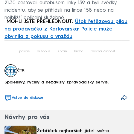
21:30 cestovali autobusem linky 139 a byli svědky
incidentu, aby se přihlásili na lince 158 nebo na
nejbližší policejní služebně.
MOHLI JSTE PŘEHLÉDNOUT:
Útok řetězovou pilou
na prodavačku z Karlovarska: Policie muže
obvinila z pokusu o vraždu
Failed to fetch
policie
autobus
zbraň
Praha
trestná činnost
ČTK
Spolehlivý, rychlý a nezávislý zpravodajský servis.
Vstup do diskuze
Návrhy pro vás
Žebříček nejhorších jídel světa.