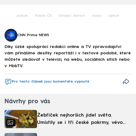
policie
Policie ČR
čerpací stanice
maso
opilost
CNN Prima NEWS
Díky úzké spolupráci redakcí online a TV zpravodajství
vám přinášíme desítky reportáží i v textové podobě, které
můžete sledovat v televizi, na webu, sociálních sítích nebo
v HbbTV.
Pro tento článek jsou komentáře vypnuté
Návrhy pro vás
Žebříček nejhorších jídel světa.
Umístily se i tři české pokrmy, vévodí
skandinávská kuchyně