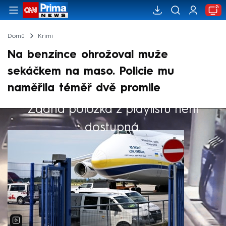
Domů
Krimi
Na benzínce ohrožoval muže
sekáčkem na maso. Policie mu
naměřila téměř dvě promile
Žádná položka z playlistu není
Výběr redakce
dostupná.