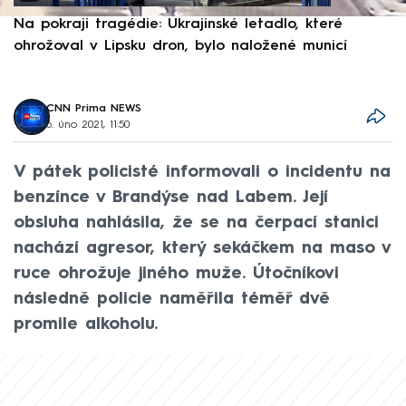
Na pokraji tragédie: Ukrajinské letadlo, které
P
ohrožoval v Lipsku dron, bylo naložené municí
e
CNN Prima NEWS
6. úno 2021, 11:50
V pátek policisté informovali o incidentu na
benzínce v Brandýse nad Labem. Její
obsluha nahlásila, že se na čerpací stanici
nachází agresor, který sekáčkem na maso v
ruce ohrožuje jiného muže. Útočníkovi
následně policie naměřila téměř dvě
promile alkoholu.