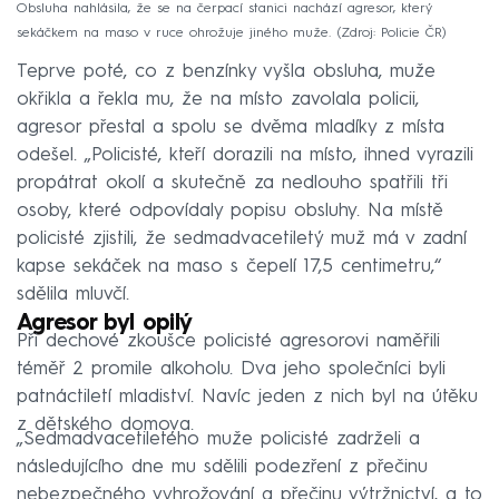
Obsluha nahlásila, že se na čerpací stanici nachází agresor, který
sekáčkem na maso v ruce ohrožuje jiného muže.
Zdroj: Policie ČR
Teprve poté, co z benzínky vyšla obsluha, muže
okřikla a řekla mu, že na místo zavolala policii,
agresor přestal a spolu se dvěma mladíky z místa
odešel. „Policisté, kteří dorazili na místo, ihned vyrazili
propátrat okolí a skutečně za nedlouho spatřili tři
osoby, které odpovídaly popisu obsluhy. Na místě
policisté zjistili, že sedmadvacetiletý muž má v zadní
kapse sekáček na maso s čepelí 17,5 centimetru,“
sdělila mluvčí.
Agresor byl opilý
Při dechové zkoušce policisté agresorovi naměřili
téměř 2 promile alkoholu. Dva jeho společníci byli
patnáctiletí mladiství. Navíc jeden z nich byl na útěku
z dětského domova.
„Sedmadvacetiletého muže policisté zadrželi a
následujícího dne mu sdělili podezření z přečinu
nebezpečného vyhrožování a přečinu výtržnictví, a to