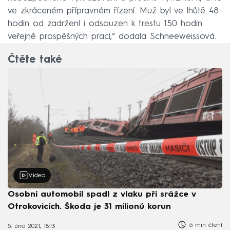
ve zkráceném přípravném řízení. Muž byl ve lhůtě 48
hodin od zadržení i odsouzen k trestu 150 hodin
veřejně prospěšných prací,“ dodala Schneeweissová.
Čtěte také
Video
Osobní automobil spadl z vlaku při srážce v
Otrokovicích. Škoda je 31 milionů korun
6 min čtení
5. úno 2021, 18:13