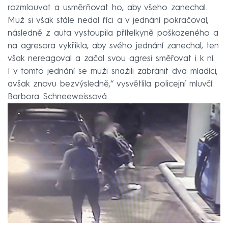
rozmlouvat a usměrňovat ho, aby všeho zanechal.
Muž si však stále nedal říci a v jednání pokračoval,
následně z auta vystoupila přítelkyně poškozeného a
na agresora vykřikla, aby svého jednání zanechal, ten
však nereagoval a začal svou agresi směřovat i k ní.
I v tomto jednání se muži snažili zabránit dva mladíci,
avšak znovu bezvýsledně,“ vysvětlila policejní mluvčí
Barbora Schneeweissová.