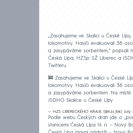
„Zasahujeme ve Skalici u České Lípy,
lokomotivy. Hasiči evakuovali 38 oso
a zasypáváme sorbentem,“ popsali h
Česká Lípa, HZSp SŽ Liberec a JSDHO
Twitteru.
🚒 Zasahujeme ve Skalici u České Líp
lokomotivy. Hasiči evakuovali 38 oso
a zasypáváme sorbentem. Na místě 
JSDHO Skalice u České Lípy.
— HZS LIBERECKÉHO KRAJE (@hzs_lbk)
July
Podle webu Českých drah jde o „p
stanicemi Česká Lípa hl. n. – Nový B
Česká Lípa hlavní nádraží – Nový B