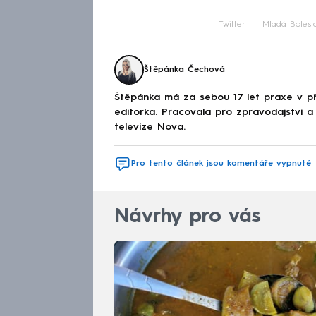
Twitter
Mladá Bolesl
Štěpánka Čechová
Štěpánka má za sebou 17 let praxe v př
editorka. Pracovala pro zpravodajství a 
televize Nova.
Pro tento článek jsou komentáře vypnuté
Návrhy pro vás