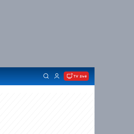
TV živě