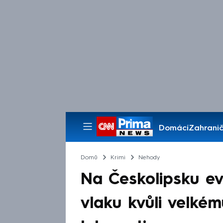
Domácí
Zahranič
Pořady
Domů
Krimi
Nehody
Na Českolipsku eva
vlaku kvůli velkém