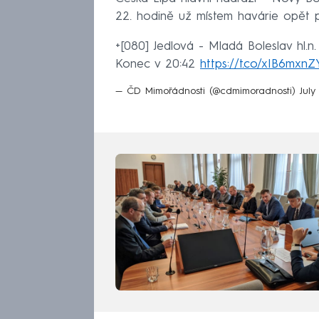
22. hodině už místem havárie opět pr
+[080] Jedlová - Mladá Boleslav hl.n.
Konec v 20:42
https://t.co/xIB6mxn
— ČD Mimořádnosti (@cdmimoradnosti)
July