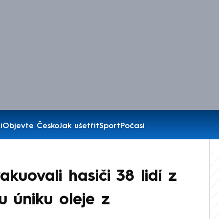
í
Objevte Česko
Jak ušetřit
Sport
Počasí
kuovali hasiči 38 lidí z
u úniku oleje z