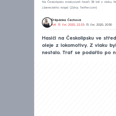
Na Českolipsku evakuovali hasiči 38 lidí z vlaku, ře
Libereckého kraje)
Zdroj: Twitter.com
Štěpánka Čechová
Akt. 15. čvc 2020, 22:25
• 15. čvc 2020, 20:50
Hasiči na Českolipsku ve stře
oleje z lokomotivy. Z vlaku by
nestalo. Trať se podařilo po n