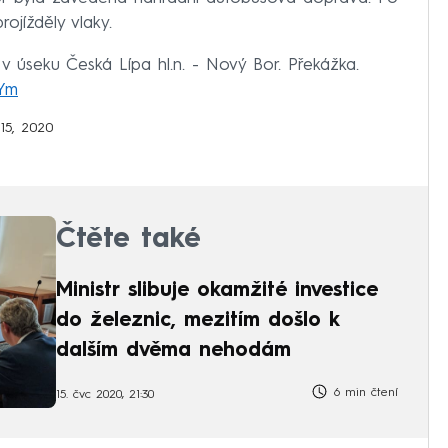
ojížděly vlaky.
 v úseku Česká Lípa hl.n. - Nový Bor. Překážka.
ZYm
 15, 2020
Čtěte také
Ministr slibuje okamžité investice
do železnic, mezitím došlo k
dalším dvěma nehodám
6 min čtení
15. čvc 2020, 21:30