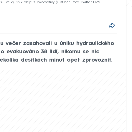
šili velký únik oleje z lokomotivy (ilustrační foto: Twitter HZS
du večer zasahovali u úniku hydraulického
lo evakuováno 38 lidí, nikomu se nic
ěkolika desítkách minut opět zprovoznit.