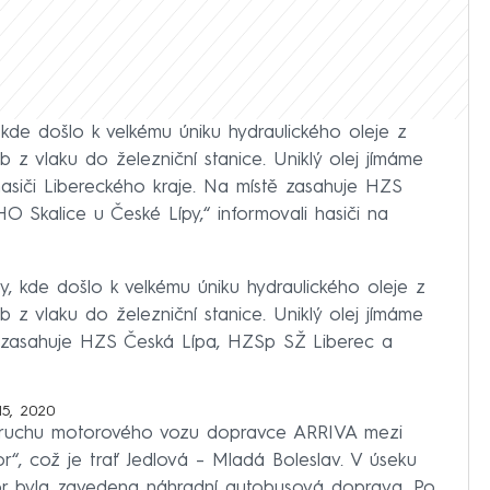
 kde došlo k velkému úniku hydraulického oleje z
b z vlaku do železniční stanice. Uniklý olej jímáme
asiči Libereckého kraje. Na místě zasahuje HZS
 Skalice u České Lípy,“ informovali hasiči na
y, kde došlo k velkému úniku hydraulického oleje z
b z vlaku do železniční stanice. Uniklý olej jímáme
zasahuje HZS Česká Lípa, HZSp SŽ Liberec a
 15, 2020
oruchu motorového vozu dopravce ARRIVA mezi
or“, což je trať Jedlová – Mladá Boleslav. V úseku
or byla zavedena náhradní autobusová doprava. Po