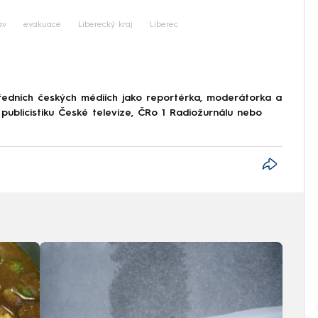
av
evakuace
Liberecký kraj
Liberec
edních českých médiích jako reportérka, moderátorka a
publicistiku České televize, ČRo 1 Radiožurnálu nebo