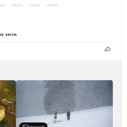
oda
dálnice
silnice
vrtulník
ký servis.