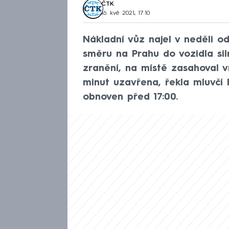
ČTK
16. kvě 2021, 17:10
Nákladní vůz najel v neděli od
směru na Prahu do vozidla siln
zranění, na místě zasahoval vr
minut uzavřena, řekla mluvčí
obnoven před 17:00.