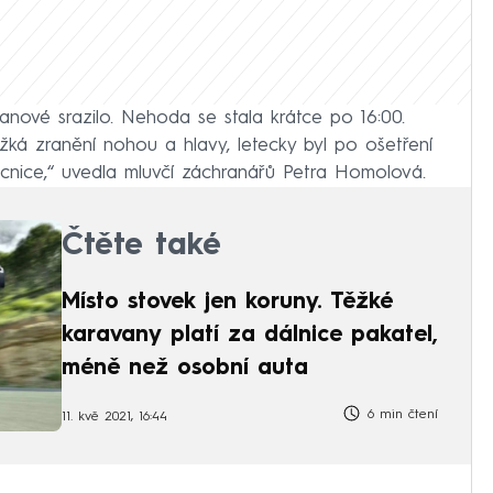
anové srazilo. Nehoda se stala krátce po 16:00.
ěžká zranění nohou a hlavy, letecky byl po ošetření
nice,“ uvedla mluvčí záchranářů Petra Homolová.
Čtěte také
Místo stovek jen koruny. Těžké
karavany platí za dálnice pakatel,
méně než osobní auta
6 min čtení
11. kvě 2021, 16:44