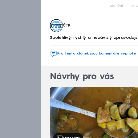
zranění
neh
ČTK
Spolehlivý, rychlý a nezávislý zpravodajs
Pro tento článek jsou komentáře vypnuté
Návrhy pro vás