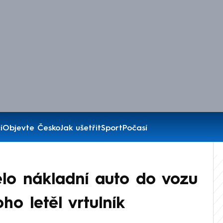
í
Objevte Česko
Jak ušetřit
Sport
Počasí
elo nákladní auto do vozu
oho letěl vrtulník