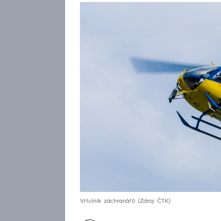
Vrtulník záchranářů
Zdroj: ČTK