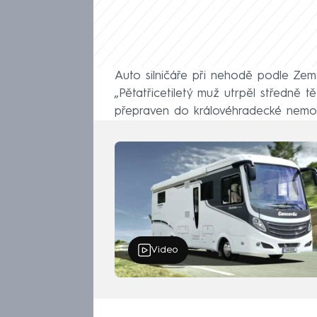
Auto silničáře při nehodě podle Zem
„Pětatřicetiletý muž utrpěl středně t
přepraven do královéhradecké nemoc
Video