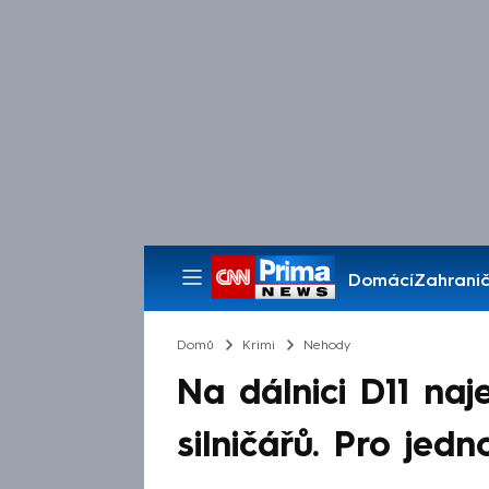
Domácí
Zahranič
Pořady
Domů
Krimi
Nehody
Na dálnici D11 naj
silničářů. Pro jedn