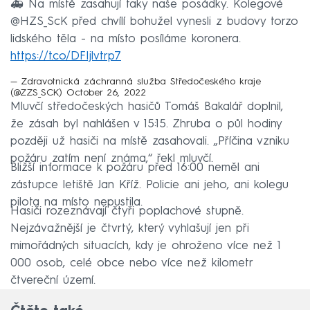
🚑 Na místě zasahují taky naše posádky. Kolegové
@HZS_ScK před chvílí bohužel vynesli z budovy torzo
lidského těla - na místo posíláme koronera.
https://t.co/DFIjlvtrp7
— Zdravotnická záchranná služba Středočeského kraje
(@ZZS_SCK)
October 26, 2022
Mluvčí středočeských hasičů Tomáš Bakalář doplnil,
že zásah byl nahlášen v 15:15. Zhruba o půl hodiny
později už hasiči na místě zasahovali. „Příčina vzniku
požáru zatím není známa,“ řekl mluvčí.
Bližší informace k požáru před 16:00 neměl ani
zástupce letiště Jan Kříž. Policie ani jeho, ani kolegu
pilota na místo nepustila.
Hasiči rozeznávají čtyři poplachové stupně.
Nejzávažnější je čtvrtý, který vyhlašují jen při
mimořádných situacích, kdy je ohroženo více než 1
000 osob, celé obce nebo více než kilometr
čtvereční území.