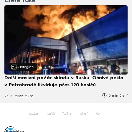
Čtěte také
4
fotografií
Další masivní požár skladu v Rusku. Ohnivé peklo
v Petrohradě likviduje přes 120 hasičů
6 min čtení
25. říj 2022, 23:58
požár
hasiči
Twitter
oheň
Kolín