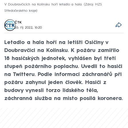
V Doubravčicích na Kolínsku hoří letadlo a hala.
Zdroj: HZS
Středočeského kraje
ČTK
26. říj 2022, 16:20
Letadlo a hala hoří na letišti Osičiny v
Doubravčici na Kolínsku. K požáru zamířilo
18 hasičských jednotek, vyhlášen byl třetí
stupeň požárního poplachu. Uvedli to hasiči
na Twitteru. Podle informací záchranářů při
požáru zahynul jeden člověk. Hasiči z
budovy vynesli torzo lidského těla,
záchranná služba na místo posílá koronera.