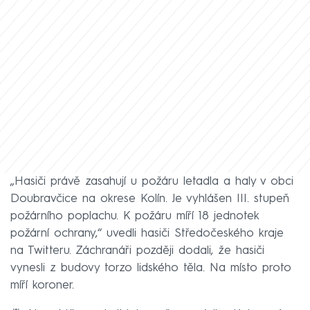
„Hasiči právě zasahují u požáru letadla a haly v obci
Doubravčice na okrese Kolín. Je vyhlášen III. stupeň
požárního poplachu. K požáru míří 18 jednotek
požární ochrany,“ uvedli hasiči Středočeského kraje
na Twitteru. Záchranáři později dodali, že hasiči
vynesli z budovy torzo lidského těla. Na místo proto
míří koroner.