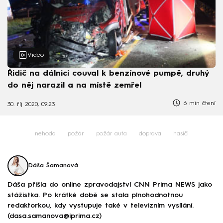
Video
Řidič na dálnici couval k benzínové pumpě, druhý
do něj narazil a na místě zemřel
6 min čtení
30. říj 2020, 09:23
nehoda
požár
požár auta
doprava
hasiči
Dáša Šamanová
Dáša přišla do online zpravodajství CNN Prima NEWS jako
stážistka. Po krátké době se stala plnohodnotnou
redaktorkou, kdy vystupuje také v televizním vysílání.
(dasa.samanova@iprima.cz)