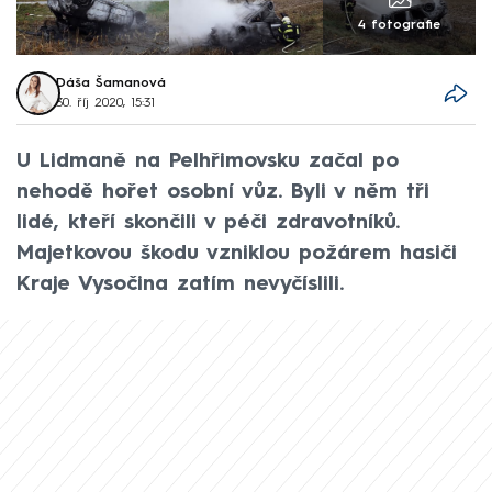
4 fotografie
Dáša Šamanová
30. říj 2020, 15:31
U Lidmaně na Pelhřimovsku začal po
nehodě hořet osobní vůz. Byli v něm tři
lidé, kteří skončili v péči zdravotníků.
Majetkovou škodu vzniklou požárem hasiči
Kraje Vysočina zatím nevyčíslili.