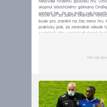
nebývale tvrdému způsobu hry. Úto
skopnul slávistického gólmana Ondřej
nastavil tak, že mu kolíky své kopačk
Roofe byl za zákrok okamžitě vylouče
bude pro zranění na čas mimo hru. K 
prakticky jisté, že minimálně několi
podobně jako v minulosti slavný čes