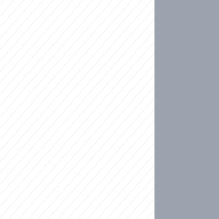
ideo
kat migranty do Česka? Sami by odešli, tvrdí exp
ické sebevraždě