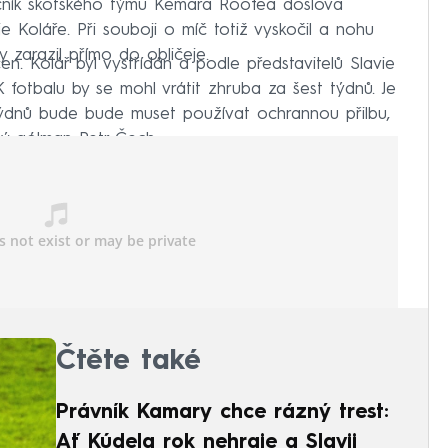
čník skotského týmu Kemara Roofea doslova
e Koláře. Při souboji o míč totiž vyskočil a nohu
y zarazil přímo do obličeje.
n. Kolář byl vystřídán a podle představitelů Slavie
fotbalu by se mohl vrátit zhruba za šest týdnů. Je
k týdnů bude bude muset používat ochrannou přilbu,
ký gólman Petr Čech.
Čtěte také
Právník Kamary chce rázný trest:
Ať Kúdela rok nehraje a Slavii