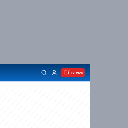
TV živě