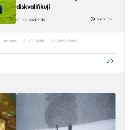
diskvalifikují
6 min čtení
24. bře 2021, 14:13
rasismus
Ondřej Kolář
SK Slavia Praha