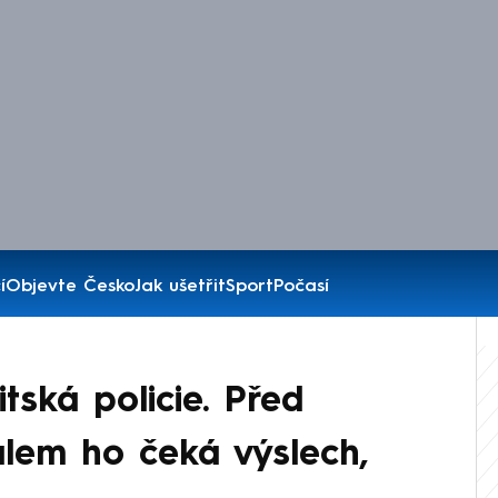
í
Objevte Česko
Jak ušetřit
Sport
Počasí
tská policie. Před
lem ho čeká výslech,