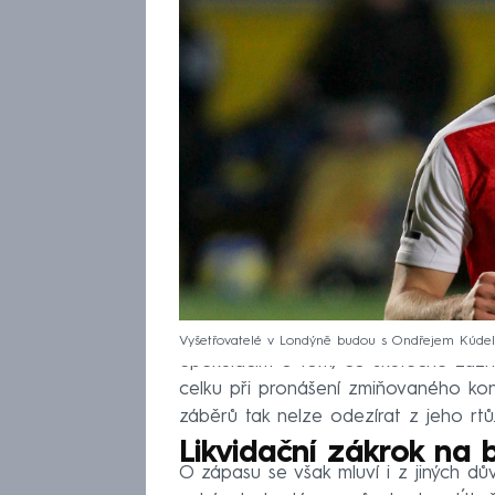
Vyšetřovatelé v Londýně budou s Ondřejem Kúdelo
Spekulacím o tom, co skutečně zazně
celku při pronášení zmiňovaného kont
záběrů tak nelze odezírat z jeho rtů
Likvidační zákrok na 
O zápasu se však mluví i z jiných dů