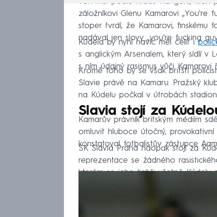
Ten měl podle hráčů Rangers, kteří 
záložníkovi Glenu Kamarovi „You're fuc
stoper tvrdí, že Kamarovi, finskému f
nadával jen slovy „you're fucking guy“
Kúdela by nyní navíc měl čelit i
polic
s anglickým Arsenalem, který sídlí v 
s ním údajný rasismus vůči Kamarovi ř
Kromě toho by se však britští polici
Slavie právě na Kamaru. Pražský klub
na Kúdelu počkal v útrobách stadionu
Slavia stojí za Kúdelo
Kamarův právník britským médiím sděl
omluvit hluboce útočný, provokativní 
konstatoval fotbalistův zástupce Aam
SK Slavia Praha naopak stojí za Kú
reprezentace se žádného rasistického
kterém se jeho hráči včetně Kúdely p