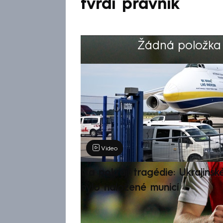
tvrdí právník
Žádná položka z
Výběr redakce
Video
Na pokraji tragédie: Ukrajinsk
bylo naložené municí