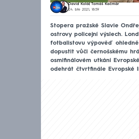
David Kolář
,
Tomáš Kačmár
24. bře 2021, 18:59
Stopera pražské Slavie Ondře
ostrovy policejní výslech. Lond
fotbalistovu výpověď ohledně
dopustit vůči černošskému hr
osmifinálovém utkání Evropské
odehrát čtvrtfinále Evropské l