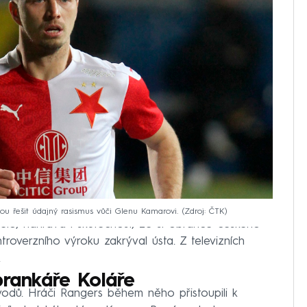
u řešit údajný rasismus vůči Glenu Kamarovi.
Zdroj: ČTK
lo, nahrává i skutečnost, že si obránce českého
roverzního výroku zakrýval ústa. Z televizních
.
brankáře Koláře
vodů. Hráči Rangers během něho přistoupili k