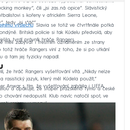
po prohře 0:2 ze soutěže vypadli, říct černošskému
king monkey“, čili „jsi zas..ná opice“. Slávistický
otbalistovi s kořeny v africkém Sierra Leone,
, tedy „jsi s*áč“.
ejnímu výslechu
. Slavia se totiž ve čtvrtfinále potká
Londýně. Britská policie si tak Kúdelu předvolá, aby
ešila, tvrdí právník hráče Rangers.
sté měli zabývat i trestním oznámením ze strany
 totiž hráče Rangers viní z toho, že si po utkání
 a tam jej fyzicky napadl.
u
il, že hráč Rangers vyšetřování vítá. „Nikdy nelze
a rasistický jazyk, který měl Kúdela použít,“
er Anwar s tím, že vyšetřování zahájila i UEFA.
delou a opakuje, že stoper pražského týmu a české
 chování nedopustil. Klub navíc natočil spot, ve
roti rasismu vymezují.