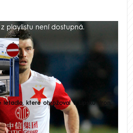
 playlistu není dostupná.
V
é letadlo, které ohrožoval v Lipsku dron,
Přilá
polit