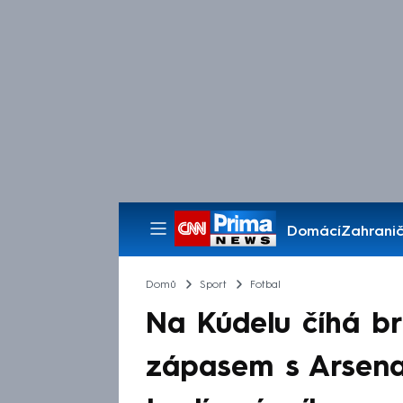
Domácí
Zahranič
Pořady
Domů
Sport
Fotbal
Na Kúdelu číhá bri
zápasem s Arsena