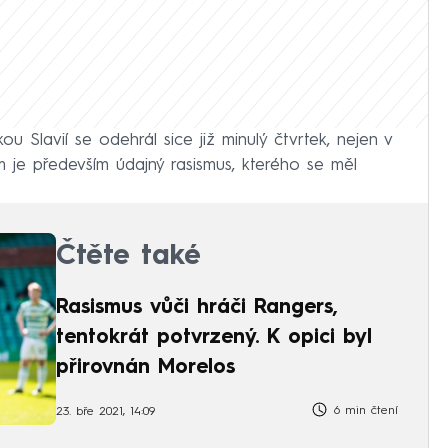
 Slavií se odehrál sice již minulý čtvrtek, nejen v
m je především údajný rasismus, kterého se měl
Čtěte také
Rasismus vůči hráči Rangers,
tentokrát potvrzený. K opici byl
přirovnán Morelos
6 min čtení
23. bře 2021, 14:09