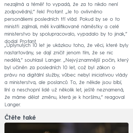
nezajímá a téměř to vypadá, že za to nikdo není
zodpovědný,“ řekl Profant. „Je to ovlivněno
personáliemi posledních tří vlád. Pokud by se o to
ministři zajímali, měli kvalifikované náměstky a celé
ministerstvo by spolupracovalo, vypadalo by to jinak,“
dodal Profant.
„Uplynulých 10 let je ukázkou toho, že věci, které byly
nastartovány, se dají zničit jenom tím, že se nic
nedělá,“ souhlasil Langer. „Nejvýznamnější počin, který
byl učiněn za posledních 10 let, což byl zákon o
právu na digitální služby, vůbec nebyl iniciativou vlády
a ministerstva, ale poslanců. To, že někde jsou blbí,
líní a neschopní lidé už několik let, ještě neznamená,
že máme dělat změnu, která je k horšímu,“ reagoval
Langer.
Čtěte také