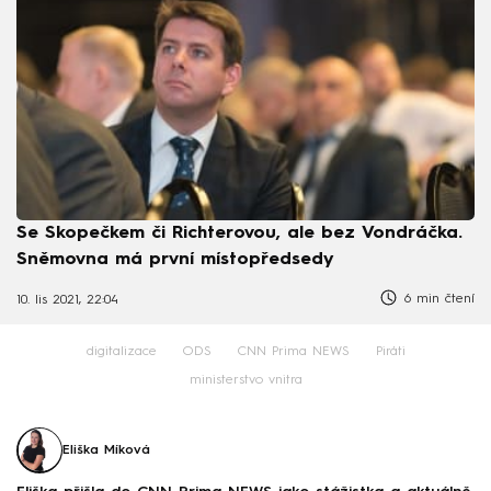
Se Skopečkem či Richterovou, ale bez Vondráčka.
Sněmovna má první místopředsedy
6 min čtení
10. lis 2021, 22:04
digitalizace
ODS
CNN Prima NEWS
Piráti
ministerstvo vnitra
Eliška Míková