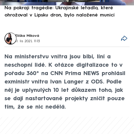
Na pokraji tragédie: Ukrajinské letadlo, které
P
ohrožoval v Lipsku dron, bylo naložené municí
e
Eliška Míková
11. lis 2021, 11:13
Na ministerstvu vnitra jsou blbí, líní a
neschopní lidé. K otázce digitalizace to v
pořadu 360° na CNN Prima NEWS prohlásil
exministr vnitra Ivan Langer z ODS. Podle
něj je uplynulých 10 let důkazem toho, jak
se dají nastartované projekty zničit pouze
tím, že se nic nedělá.