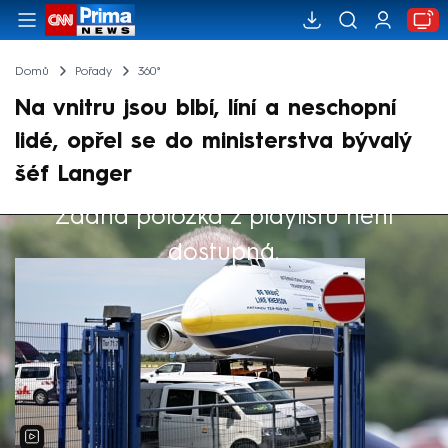
Domů
Pořady
360°
Na vnitru jsou blbí, líní a neschopní
lidé, opřel se do ministerstva bývalý
šéf Langer
Žádná položka z playlistu není
Výběr redakce
dostupná.