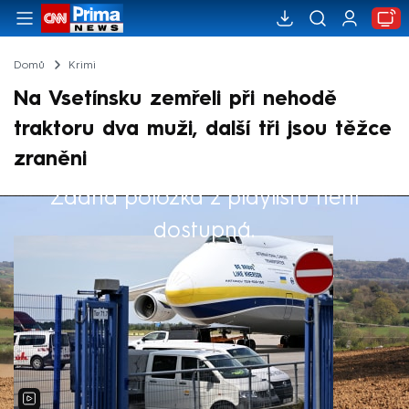
Domů
Krimi
Na Vsetínsku zemřeli při nehodě
traktoru dva muži, další tři jsou těžce
zraněni
Žádná položka z playlistu není
Výběr redakce
dostupná.