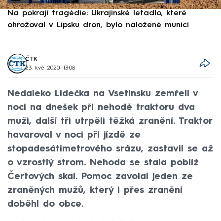
Na pokraji tragédie: Ukrajinské letadlo, které
P
ohrožoval v Lipsku dron, bylo naložené municí
e
ČTK
23. kvě 2020, 13:08
Nedaleko Lidečka na Vsetínsku zemřeli v
noci na dnešek při nehodě traktoru dva
muži, další tři utrpěli těžká zranění. Traktor
havaroval v noci při jízdě ze
stopadesátimetrového srázu, zastavil se až
o vzrostlý strom. Nehoda se stala poblíž
Čertových skal. Pomoc zavolal jeden ze
zraněných mužů, který i přes zranění
doběhl do obce.