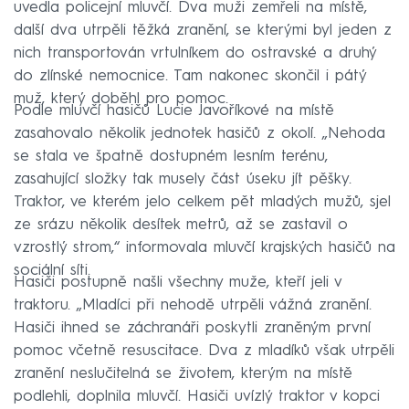
uvedla policejní mluvčí. Dva muži zemřeli na místě,
další dva utrpěli těžká zranění, se kterými byl jeden z
nich transportován vrtulníkem do ostravské a druhý
do zlínské nemocnice. Tam nakonec skončil i pátý
muž, který doběhl pro pomoc.
Podle mluvčí hasičů Lucie Javoříkové na místě
zasahovalo několik jednotek hasičů z okolí. „Nehoda
se stala ve špatně dostupném lesním terénu,
zasahující složky tak musely část úseku jít pěšky.
Traktor, ve kterém jelo celkem pět mladých mužů, sjel
ze srázu několik desítek metrů, až se zastavil o
vzrostlý strom,“ informovala mluvčí krajských hasičů na
sociální síti.
Hasiči postupně našli všechny muže, kteří jeli v
traktoru. „Mladíci při nehodě utrpěli vážná zranění.
Hasiči ihned se záchranáři poskytli zraněným první
pomoc včetně resuscitace. Dva z mladíků však utrpěli
zranění neslučitelná se životem, kterým na místě
podlehli, doplnila mluvčí. Hasiči uvízlý traktor v kopci