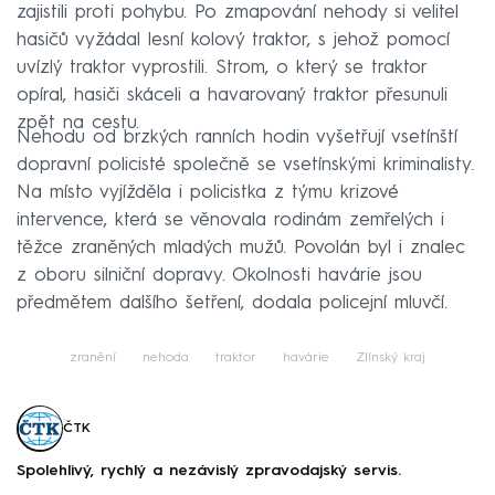
zajistili proti pohybu. Po zmapování nehody si velitel
hasičů vyžádal lesní kolový traktor, s jehož pomocí
uvízlý traktor vyprostili. Strom, o který se traktor
opíral, hasiči skáceli a havarovaný traktor přesunuli
zpět na cestu.
Nehodu od brzkých ranních hodin vyšetřují vsetínští
dopravní policisté společně se vsetínskými kriminalisty.
Na místo vyjížděla i policistka z týmu krizové
intervence, která se věnovala rodinám zemřelých i
těžce zraněných mladých mužů. Povolán byl i znalec
z oboru silniční dopravy. Okolnosti havárie jsou
předmětem dalšího šetření, dodala policejní mluvčí.
zranění
nehoda
traktor
havárie
Zlínský kraj
ČTK
Spolehlivý, rychlý a nezávislý zpravodajský servis.