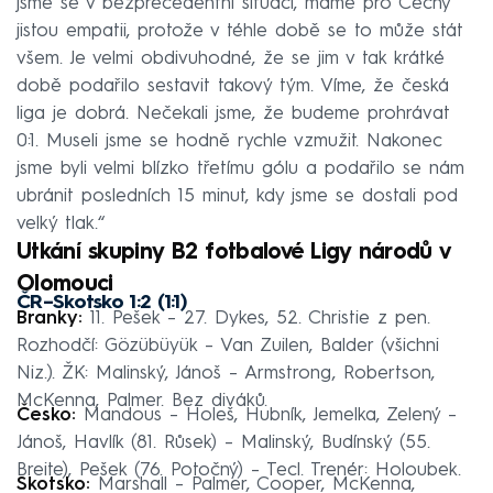
jsme se v bezprecedentní situaci, máme pro Čechy
jistou empatii, protože v téhle době se to může stát
všem. Je velmi obdivuhodné, že se jim v tak krátké
době podařilo sestavit takový tým. Víme, že česká
liga je dobrá. Nečekali jsme, že budeme prohrávat
0:1. Museli jsme se hodně rychle vzmužit. Nakonec
jsme byli velmi blízko třetímu gólu a podařilo se nám
ubránit posledních 15 minut, kdy jsme se dostali pod
velký tlak.“
Utkání skupiny B2 fotbalové Ligy národů v
Olomouci
ČR–Skotsko 1:2 (1:1)
Branky:
11. Pešek – 27. Dykes, 52. Christie z pen.
Rozhodčí: Gözübüyük – Van Zuilen, Balder (všichni
Niz.). ŽK: Malinský, Jánoš – Armstrong, Robertson,
McKenna, Palmer. Bez diváků.
Česko:
Mandous – Holeš, Hubník, Jemelka, Zelený –
Jánoš, Havlík (81. Růsek) – Malinský, Budínský (55.
Breite), Pešek (76. Potočný) – Tecl. Trenér: Holoubek.
Skotsko:
Marshall – Palmer, Cooper, McKenna,