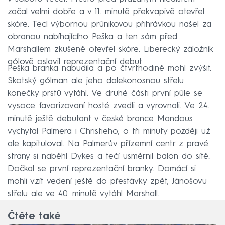
začal velmi dobře a v 11. minutě překvapivě otevřel
skóre. Tecl výbornou průnikovou přihrávkou našel za
obranou nabíhajícího Peška a ten sám před
Marshallem zkušeně otevřel skóre. Liberecký záložník
gólově oslavil reprezentační debut.
Peška branka nabudila a po čtvrthodině mohl zvýšit.
Skotský gólman ale jeho dalekonosnou střelu
konečky prstů vytáhl. Ve druhé části první půle se
vysoce favorizovaní hosté zvedli a vyrovnali. Ve 24.
minutě ještě debutant v české brance Mandous
vychytal Palmera i Christieho, o tři minuty později už
ale kapituloval. Na Palmerův přízemní centr z pravé
strany si naběhl Dykes a tečí usměrnil balon do sítě.
Dočkal se první reprezentační branky. Domácí si
mohli vzít vedení ještě do přestávky zpět, Jánošovu
střelu ale ve 40. minutě vytáhl Marshall.
Čtěte také