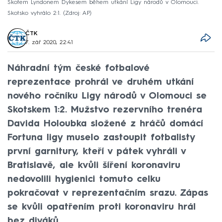
Skotem Lyndonem Dykesem během utkání Ligy národů v Olomouci.
Skotsko vyhrálo 2:1.
Zdroj: AP
ČTK
7. zář 2020, 22:41
Náhradní tým české fotbalové
reprezentace prohrál ve druhém utkání
nového ročníku Ligy národů v Olomouci se
Skotskem 1:2. Mužstvo rezervního trenéra
Davida Holoubka složené z hráčů domácí
Fortuna ligy muselo zastoupit fotbalisty
první garnitury, kteří v pátek vyhráli v
Bratislavě, ale kvůli šíření koronaviru
nedovolili hygienici tomuto celku
pokračovat v reprezentačním srazu. Zápas
se kvůli opatřením proti koronaviru hrál
bez diváků.