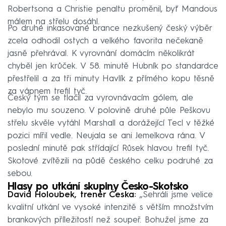
Robertsona a Christie penaltu proměnil, byť Mandous
málem na střelu dosáhl.
Po druhé inkasované brance nezkušený český výběr
zcela odhodil ostych a velkého favorita nečekaně
jasně přehrával. K vyrovnání domácím několikrát
chyběl jen krůček. V 58. minutě Hubník po standardce
přestřelil a za tři minuty Havlík z přímého kopu těsně
za vápnem trefil tyč.
Český tým se tlačil za vyrovnávacím gólem, ale
nebylo mu souzeno. V polovině druhé půle Peškovu
střelu skvěle vytáhl Marshall a dorážející Tecl v těžké
pozici mířil vedle. Neujala se ani Jemelkova rána. V
poslední minutě pak střídající Růsek hlavou trefil tyč.
Skotové zvítězili na půdě českého celku podruhé za
sebou.
Hlasy po utkání skupiny Česko-Skotsko
David Holoubek, trenér Česka:
„Sehráli jsme velice
kvalitní utkání ve vysoké intenzitě s větším množstvím
brankových příležitostí než soupeř. Bohužel jsme za