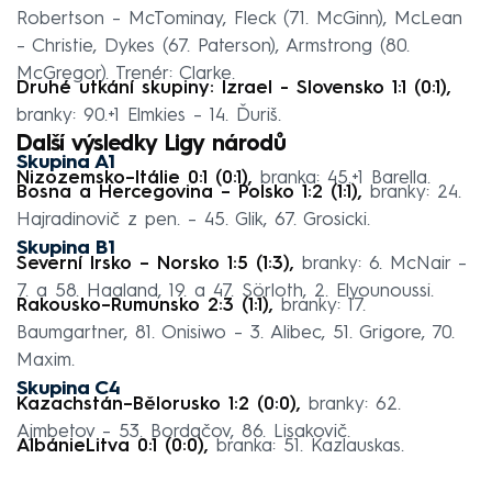
Robertson – McTominay, Fleck (71. McGinn), McLean
– Christie, Dykes (67. Paterson), Armstrong (80.
McGregor). Trenér: Clarke.
Druhé utkání skupiny: Izrael - Slovensko 1:1 (0:1),
branky: 90.+1 Elmkies – 14. Ďuriš.
Další výsledky Ligy národů
Skupina A1
Nizozemsko–Itálie 0:1 (0:1),
branka: 45.+1 Barella.
Bosna a Hercegovina – Polsko 1:2 (1:1),
branky: 24.
Hajradinovič z pen. – 45. Glik, 67. Grosicki.
Skupina B1
Severní Irsko – Norsko 1:5 (1:3),
branky: 6. McNair –
7. a 58. Haaland, 19. a 47. Sörloth, 2. Elyounoussi.
Rakousko–Rumunsko 2:3 (1:1),
branky: 17.
Baumgartner, 81. Onisiwo – 3. Alibec, 51. Grigore, 70.
Maxim.
Skupina C4
Kazachstán–Bělorusko 1:2 (0:0),
branky: 62.
Ajmbetov – 53. Bordačov, 86. Lisakovič.
AlbánieLitva 0:1 (0:0),
branka: 51. Kazlauskas.