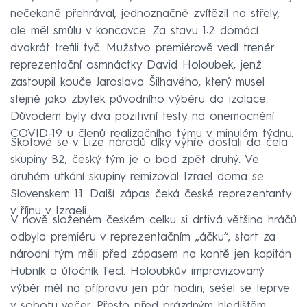
nečekaně přehrával, jednoznačně zvítězil na střely,
ale měl smůlu v koncovce. Za stavu 1:2 domácí
dvakrát trefili tyč. Mužstvo premiérově vedl trenér
reprezentační osmnáctky David Holoubek, jenž
zastoupil kouče Jaroslava Šilhavého, který musel
stejně jako zbytek původního výběru do izolace.
Důvodem byly dva pozitivní testy na onemocnění
COVID-19 u členů realizačního týmu v minulém týdnu.
Skotové se v Lize národů díky výhře dostali do čela
skupiny B2, český tým je o bod zpět druhý. Ve
druhém utkání skupiny remizoval Izrael doma se
Slovenskem 1:1. Další zápas čeká české reprezentanty
v říjnu v Izraeli.
V nově složeném českém celku si drtivá většina hráčů
odbyla premiéru v reprezentačním „áčku“, start za
národní tým měli před zápasem na kontě jen kapitán
Hubník a útočník Tecl. Holoubkův improvizovaný
výběr měl na přípravu jen pár hodin, sešel se teprve
v sobotu večer. Přesto před prázdným hledištěm