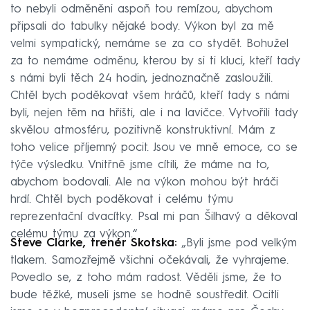
to nebyli odměněni aspoň tou remízou, abychom
připsali do tabulky nějaké body. Výkon byl za mě
velmi sympatický, nemáme se za co stydět. Bohužel
za to nemáme odměnu, kterou by si ti kluci, kteří tady
s námi byli těch 24 hodin, jednoznačně zasloužili.
Chtěl bych poděkovat všem hráčů, kteří tady s námi
byli, nejen těm na hřišti, ale i na lavičce. Vytvořili tady
skvělou atmosféru, pozitivně konstruktivní. Mám z
toho velice příjemný pocit. Jsou ve mně emoce, co se
týče výsledku. Vnitřně jsme cítili, že máme na to,
abychom bodovali. Ale na výkon mohou být hráči
hrdí. Chtěl bych poděkovat i celému týmu
reprezentační dvacítky. Psal mi pan Šilhavý a děkoval
celému týmu za výkon.“
Steve Clarke, trenér Skotska:
„Byli jsme pod velkým
tlakem. Samozřejmě všichni očekávali, že vyhrajeme.
Povedlo se, z toho mám radost. Věděli jsme, že to
bude těžké, museli jsme se hodně soustředit. Ocitli