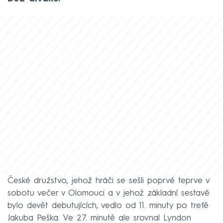
České družstvo, jehož hráči se sešli poprvé teprve v
sobotu večer v Olomouci a v jehož základní sestavě
bylo devět debutujících, vedlo od 11. minuty po trefě
Jakuba Peška. Ve 27. minutě ale srovnal Lyndon