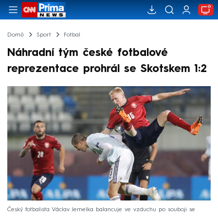
Domů
Sport
Fotbal
Náhradní tým české fotbalové
reprezentace prohrál se Skotskem 1:2
Český fotbalista Václav Jemelka balancuje ve vzduchu po souboji se