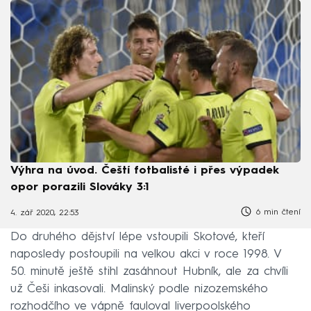
Výhra na úvod. Čeští fotbalisté i přes výpadek
opor porazili Slováky 3:1
6 min čtení
4. zář 2020, 22:53
Do druhého dějství lépe vstoupili Skotové, kteří
naposledy postoupili na velkou akci v roce 1998. V
50. minutě ještě stihl zasáhnout Hubník, ale za chvíli
už Češi inkasovali. Malinský podle nizozemského
rozhodčího ve vápně fauloval liverpoolského