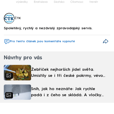
výsledky
Bratislava
Skotsko
Olomouc
trenér
ČTK
Spolehlivý, rychlý a nezávislý zpravodajský servis.
Pro tento článek jsou komentáře vypnuté
Návrhy pro vás
Žebříček nejhorších jídel světa.
Umístily se i tři české pokrmy, vévodí
skandinávská kuchyně
Sníh, jak ho neznáte: Jak rychle
padá i z čeho se skládá. A vločky
nejsou bílé