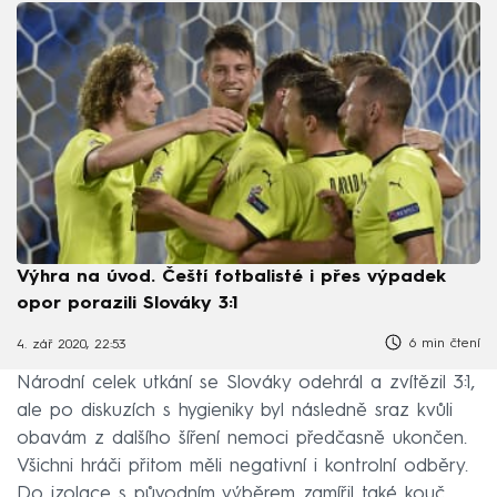
Výhra na úvod. Čeští fotbalisté i přes výpadek
opor porazili Slováky 3:1
6 min čtení
4. zář 2020, 22:53
Národní celek utkání se Slováky odehrál a zvítězil 3:1,
ale po diskuzích s hygieniky byl následně sraz kvůli
obavám z dalšího šíření nemoci předčasně ukončen.
Všichni hráči přitom měli negativní i kontrolní odběry.
Do izolace s původním výběrem zamířil také kouč