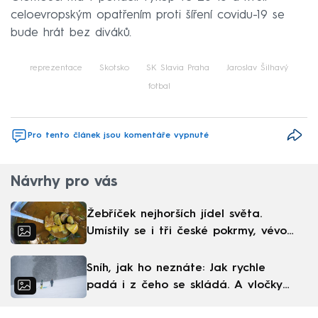
celoevropským opatřením proti šíření covidu-19 se
bude hrát bez diváků.
reprezentace
Skotsko
SK Slavia Praha
Jaroslav Šilhavý
fotbal
Pro tento článek jsou komentáře vypnuté
Návrhy pro vás
Žebříček nejhorších jídel světa.
Umístily se i tři české pokrmy, vévodí
skandinávská kuchyně
Sníh, jak ho neznáte: Jak rychle
padá i z čeho se skládá. A vločky
nejsou bílé