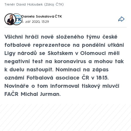
Trenér David Holoubek
Zdroj: ČTK
Daniela Soukalová
,
ČTK
6. zář 2020, 13:29
Všichni hráči nově složeného týmu české
fotbalové reprezentace na pondělní utkání
Ligy národů se Skotskem v Olomouci měli
negativní test na koronavirus a mohou tak
k duelu nastoupit. Nominaci na zápas
oznámí Fotbalová asociace ČR v 18:15.
Novináře o tom informoval tiskový mluvčí
FAČR Michal Jurman.