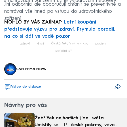
s nahrávacím zařízením už je vyjadřování nedůvěry.
Jiní odborníci ale doporučují chránit se preventivně a
nahrávat vše hned po vstupu do zdravotnického
zařízení.
MOHLO BY VÁS ZAJÍMAT:
Letní koupání
představuje výzvu pro zdraví. Prymula poradil,
na co si dát ve vodě pozor
Failed to fetch
zdraví
lékař
Česká lékařská komora
pacient
sociální síť
CNN Prima NEWS
Vstup do diskuze
Návrhy pro vás
Žebříček nejhorších jídel světa.
Umístily se i tři české pokrmy, vévodí