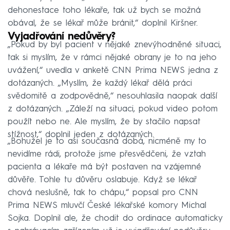
dehonestace toho lékaře, tak už bych se možná
obával, že se lékař může bránit,“ doplnil Kiršner.
Vyjadřování nedůvěry?
„Pokud by byl pacient v nějaké znevýhodněné situaci,
tak si myslím, že v rámci nějaké obrany je to na jeho
uvážení,“ uvedla v anketě CNN Prima NEWS jedna z
dotázaných. „Myslím, že každý lékař dělá práci
svědomitě a zodpovědně,“ nesouhlasila naopak další
z dotázaných. „Záleží na situaci, pokud video potom
použít nebo ne. Ale myslím, že by stačilo napsat
stížnost,“ doplnil jeden z dotázaných.
„Bohužel je to asi současná doba, nicméně my to
nevidíme rádi, protože jsme přesvědčeni, že vztah
pacienta a lékaře má být postaven na vzájemné
důvěře. Tohle tu důvěru oslabuje. Když se lékař
chová neslušně, tak to chápu,“ popsal pro CNN
Prima NEWS mluvčí České lékařské komory Michal
Sojka. Doplnil ale, že chodit do ordinace automaticky