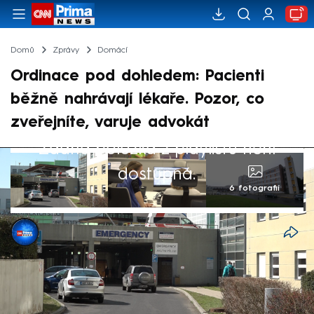
Domů
Zprávy
Domácí
Ordinace pod dohledem: Pacienti
běžně nahrávají lékaře. Pozor, co
zveřejníte, varuje advokát
Žádná položka z playlistu není
dostupná.
6 fotografií
CNN Prima NEWS
27. čvc 2025, 06:11
Lékaři si často stěžují na agresivitu
pacientů, pacienti zase na nevhodné