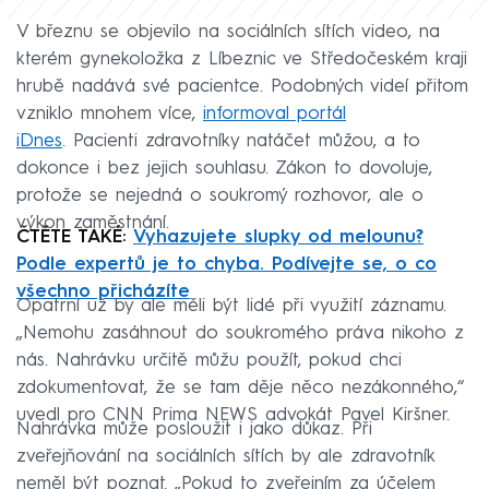
V březnu se objevilo na sociálních sítích video, na
kterém gynekoložka z Líbeznic ve Středočeském kraji
hrubě nadává své pacientce. Podobných videí přitom
vzniklo mnohem více,
informoval portál
iDnes
. Pacienti zdravotníky natáčet můžou, a to
dokonce i bez jejich souhlasu. Zákon to dovoluje,
protože se nejedná o soukromý rozhovor, ale o
výkon zaměstnání.
ČTĚTE TAKÉ:
Vyhazujete slupky od melounu?
Podle expertů je to chyba. Podívejte se, o co
všechno přicházíte
Opatrní už by ale měli být lidé při využití záznamu.
„Nemohu zasáhnout do soukromého práva nikoho z
nás. Nahrávku určitě můžu použít, pokud chci
zdokumentovat, že se tam děje něco nezákonného,“
uvedl pro CNN Prima NEWS advokát Pavel Kiršner.
Nahrávka může posloužit i jako důkaz. Při
zveřejňování na sociálních sítích by ale zdravotník
neměl být poznat. „Pokud to zveřejním za účelem