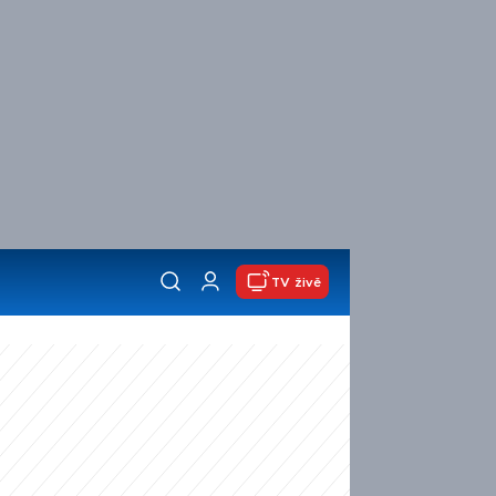
TV živě