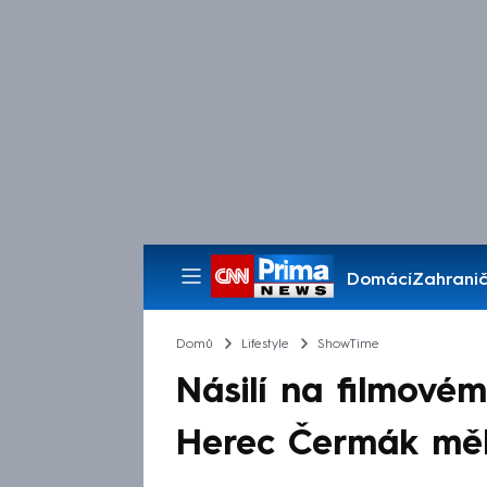
Domácí
Zahranič
Pořady
Domů
Lifestyle
ShowTime
Násilí na filmovém
Herec Čermák měl 