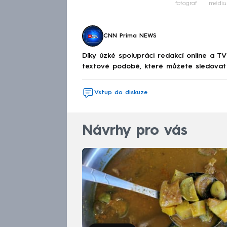
fotograf
média
CNN Prima NEWS
Díky úzké spolupráci redakcí online a TV
textové podobě, které můžete sledovat v
Vstup do diskuze
Návrhy pro vás