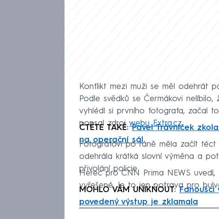
Konflikt mezi muži se měl odehrát 
Podle svědků se Čermákovi nelíbilo, že
vyhlédl si prvního fotografa, začal to
popsal zdroj
webu Extra.cz
.
ČTĚTE TAKÉ:
Pavel Trávníček zkol
na operační sál
Fotografovi po ráně měla začít téct
odehrála krátká slovní výměna a pot
přivolání policie.
Herec pro CNN Prima NEWS uvedl, že
vyřešené. Je to jen potrava pro bulvár
MOHLO VÁM UNIKNOUT:
Fanoušci 
povedený výstup je zklamala
Fa