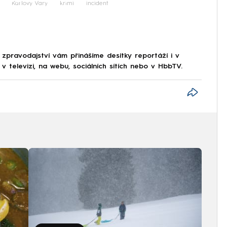
Karlovy Vary
krimi
incident
 zpravodajství vám přinášíme desítky reportáží i v
 televizi, na webu, sociálních sítích nebo v HbbTV.