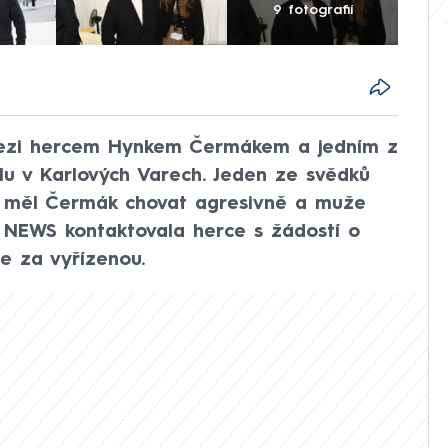
9 fotografií
t mezi hercem Hynkem Čermákem a jedním z
lu v Karlových Varech. Jeden ze svědků
e měl Čermák chovat agresivně a muže
a NEWS kontaktovala herce s žádostí o
je za vyřízenou.