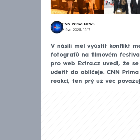
CNN Prima NEWS
9. čvc 2025, 12:17
V násilí měl vyústit konflik
fotografů na filmovém festiva
pro web Extra.cz uvedl, že s
udeřit do obličeje. CNN Prim
reakci, ten prý už věc považu