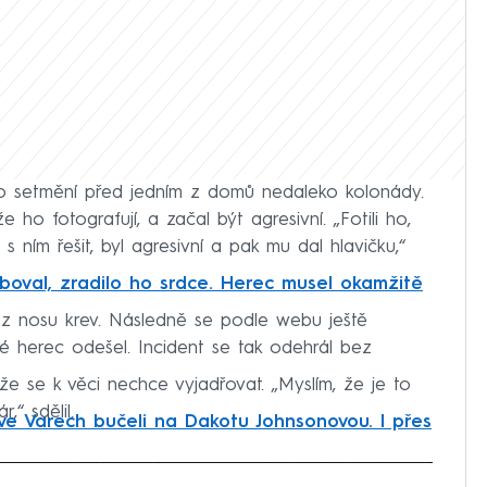
po setmění před jedním z domů nedaleko kolonády.
 ho fotografují, a začal být agresivní. „Fotili ho,
 s ním řešit, byl agresivní a pak mu dal hlavičku,“
aboval, zradilo ho srdce. Herec musel okamžitě
 z nosu krev. Následně se podle webu ještě
é herec odešel. Incident se tak odehrál bez
 se k věci nechce vyjadřovat. „Myslím, že je to
,“ sdělil.
ve Varech bučeli na Dakotu Johnsonovou. I přes
iled to fetch