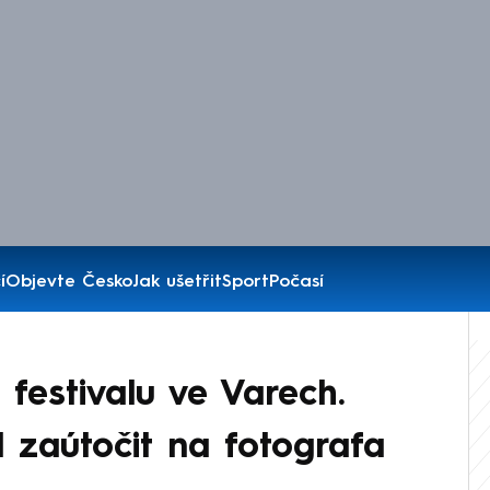
í
Objevte Česko
Jak ušetřit
Sport
Počasí
 festivalu ve Varech.
zaútočit na fotografa