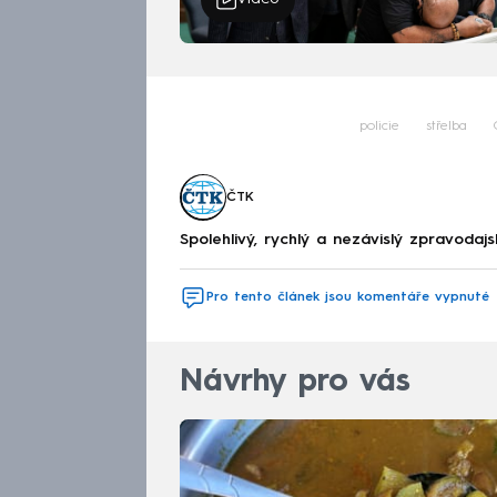
policie
střelba
ČTK
Spolehlivý, rychlý a nezávislý zpravodajs
Pro tento článek jsou komentáře vypnuté
Návrhy pro vás