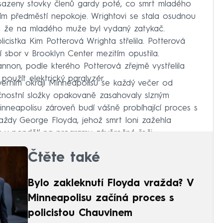
sazeny stovky členů gardy poté, co smrt mladého
ím předměstí nepokoje. Wrightovi se stala osudnou
istili, že na mladého muže byl vydaný zatykač.
licistka Kim Potterová Wrighta střelila. Potterová
ní sbor v Brooklyn Center mezitím opustila.
annon, podle kterého Potterová zřejmě vystřelila
použít elektrický paralyzér.
everním okraji Minneapolisu se každý večer od
čnostní složky opakovaně zasahovaly slzným
nneapolisu zároveň budí vášně probíhající proces s
aždy George Floyda, jehož smrt loni zažehla
á v pondělí na programu závěrečné řeči.
Čtěte také
Bylo zakleknutí Floyda vražda? V
Minneapolisu začíná proces s
policistou Chauvinem