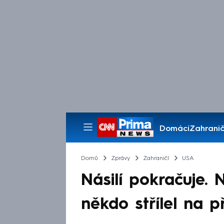
Domácí
Zahranič
Pořady
Domů
Zprávy
Zahraničí
USA
Násilí pokračuje.
někdo střílel na p