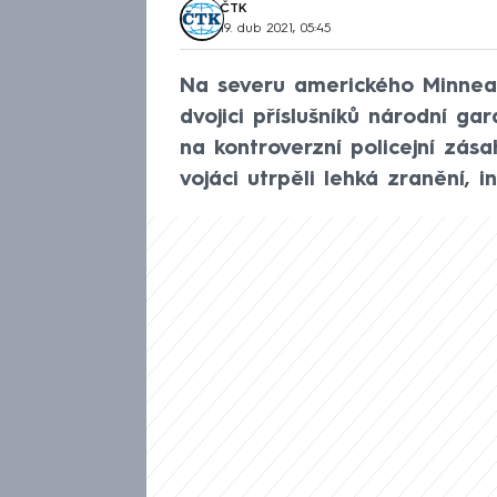
ČTK
19. dub 2021, 05:45
Na severu amerického Minneapo
dvojici příslušníků národní gar
na kontroverzní policejní zás
vojáci utrpěli lehká zranění, 