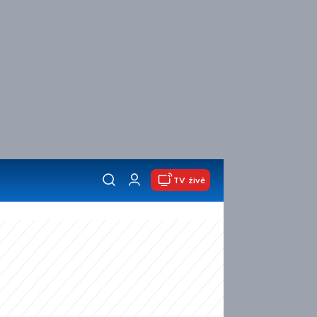
TV živě