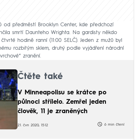
rů od předměstí Brooklyn Center, kde předchozí
skončila smrtí Daunteho Wrighta. Na gardisty někdo
o čtvrté hodině ranní (11:00 SELČ). Jeden z mužů byl
nému rozbitým sklem, druhý podle vyjádření národní
vrchové“ zranění.
Čtěte také
V Minneapolisu se krátce po
půlnoci střílelo. Zemřel jeden
člověk, 11 je zraněných
6 min čtení
21. čvn 2020, 15:12