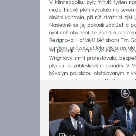
V Minneapolisu byly minulý týden na
muže tmavé pleti vyvolala na severn
silniční kontrola, při níž strážníci zj
Následně se jej pokusili zadržet a po
nyní čelí obvinění ze zabití a policej
Rezignoval i dřívější šéf sboru Tim G
omylem, přičemž chtěla místo pistole 
Při policejní centrále ve městě na s
Wrightovy smrti protestovalo, bezpe
plynem či zábleskovými granáty. V Mi
bývalým policistou obžalovaným z vr
mezinárodní vlnu protestů. Proces m
Video