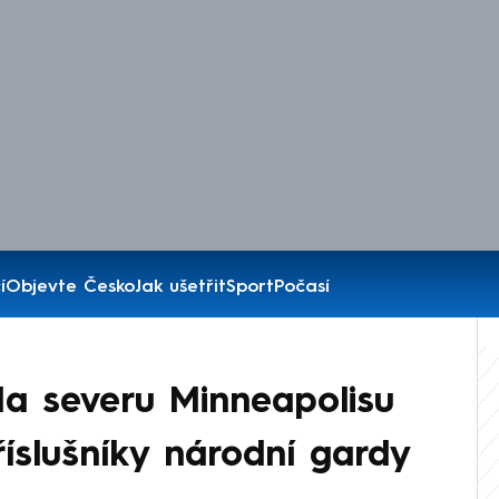
í
Objevte Česko
Jak ušetřit
Sport
Počasí
 Na severu Minneapolisu
říslušníky národní gardy