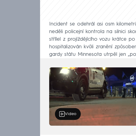
Incident se odehrál asi osm kilomet
neděli policejní kontrola na silnici 
střílel z projíždějícího vozu krátce p
hospitalizován kvůli zranění způsobe
gardy státu Minnesota utrpěl jen „po
Video