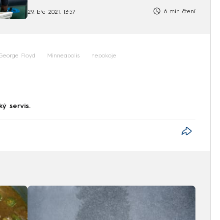
6 min čtení
29. bře 2021, 13:57
George Floyd
Minneapolis
nepokoje
ký servis.