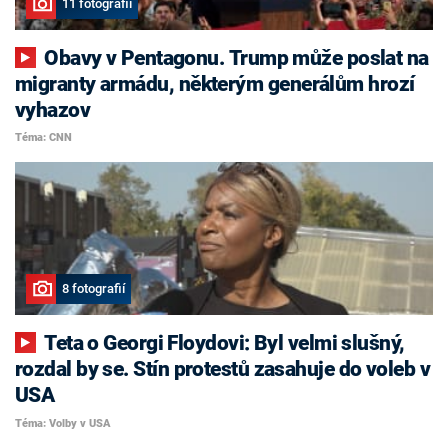
11 fotografií
Obavy v Pentagonu. Trump může poslat na
migranty armádu, některým generálům hrozí
vyhazov
Téma: CNN
8 fotografií
Teta o Georgi Floydovi: Byl velmi slušný,
rozdal by se. Stín protestů zasahuje do voleb v
USA
Téma: Volby v USA