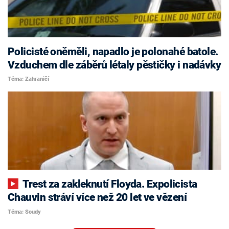
Policisté oněměli, napadlo je polonahé batole.
Vzduchem dle záběrů létaly pěstičky i nadávky
Téma: Zahraničí
Trest za zakleknutí Floyda. Expolicista
Chauvin stráví více než 20 let ve vězení
Téma: Soudy