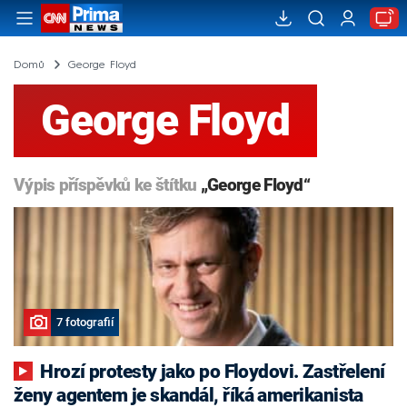
Domů
George Floyd
George Floyd
Výpis příspěvků ke štítku
„George Floyd“
7 fotografií
Hrozí protesty jako po Floydovi. Zastřelení
ženy agentem je skandál, říká amerikanista