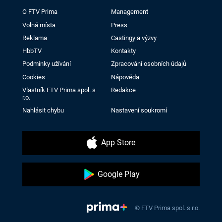
O FTV Prima
Management
Volná místa
Press
Reklama
Castingy a výzvy
HbbTV
Kontakty
Podmínky užívání
Zpracování osobních údajů
Cookies
Nápověda
Vlastník FTV Prima spol. s
Redakce
r.o.
Nahlásit chybu
Nastavení soukromí
App Store
Google Play
© FTV Prima spol. s r.o.