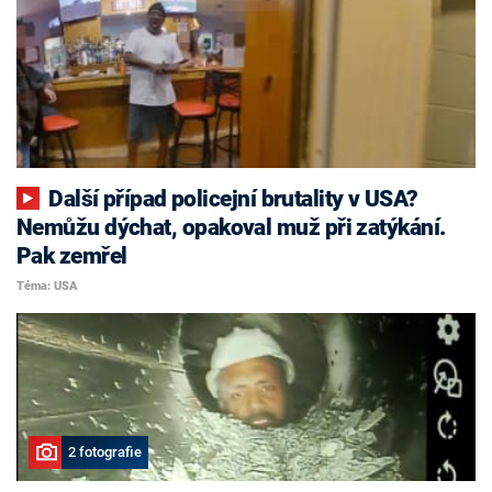
Další případ policejní brutality v USA?
Nemůžu dýchat, opakoval muž při zatýkání.
Pak zemřel
Téma: USA
2 fotografie