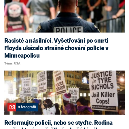
Rasisté a násilníci. Vyšetřování po smrti
Floyda ukázalo strašné chování policie v
Minneapolisu
Téma: USA
8 fotografií
Reformujte policii, nebo se styďte. Rodina