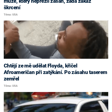
muže, který nepřežil zásah, žádá zákaz
škrcení
Téma: USA
Chtějí ze mě udělat Floyda, křičel
Afroameričan při zatýkání. Po zásahu taserem
zemřel
Téma: USA