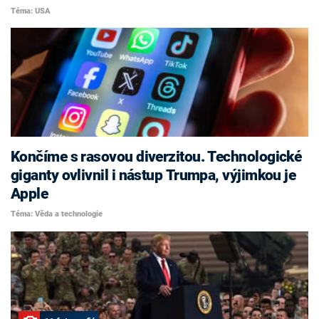
Téma: USA
Končíme s rasovou diverzitou. Technologické
giganty ovlivnil i nástup Trumpa, výjimkou je
Apple
Téma: Věda a technologie