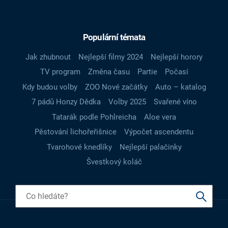
Populární témata
Jak zhubnout
Nejlepší filmy 2024
Nejlepší horory
TV program
Změna času
Partie
Počasí
Kdy budou volby
ZOO Nové začátky
Auto – katalog
7 pádů Honzy Dědka
Volby 2025
Svařené víno
Tatarák podle Pohlreicha
Aloe vera
Pěstování lichořeřišnice
Výpočet ascendentu
Tvarohové knedlíky
Nejlepší palačinky
Švestkový koláč