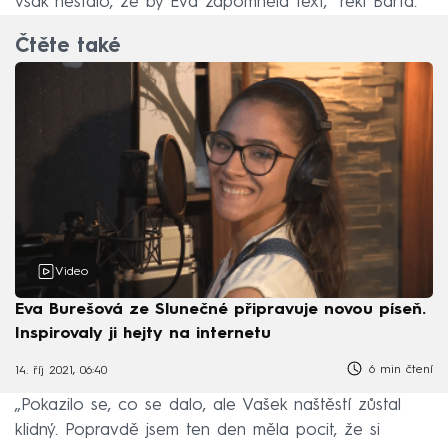
však nestalo, že by Eva zapomněla text,“ řekl Bárta.
Čtěte také
Video
Eva Burešová ze Slunečné připravuje novou píseň.
Inspirovaly ji hejty na internetu
6 min čtení
14. říj 2021, 06:40
„Pokazilo se, co se dalo, ale Vašek naštěstí zůstal
klidný. Popravdě jsem ten den měla pocit, že si