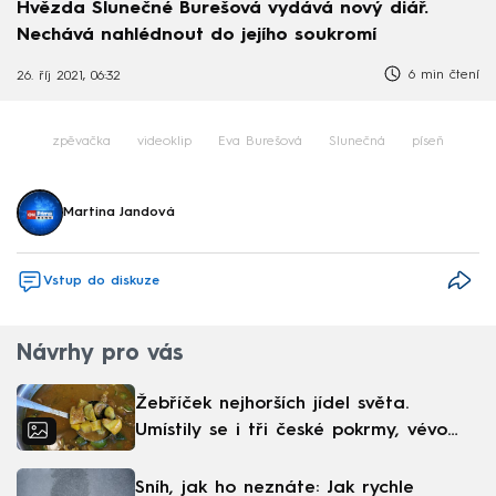
Hvězda Slunečné Burešová vydává nový diář.
Nechává nahlédnout do jejího soukromí
6 min čtení
26. říj 2021, 06:32
zpěvačka
videoklip
Eva Burešová
Slunečná
píseň
Martina Jandová
Vstup do diskuze
Návrhy pro vás
Žebříček nejhorších jídel světa.
Umístily se i tři české pokrmy, vévodí
skandinávská kuchyně
Sníh, jak ho neznáte: Jak rychle