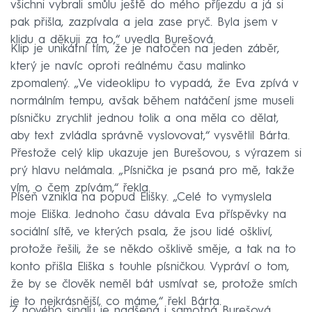
všichni vybrali smůlu ještě do mého příjezdu a já si
pak přišla, zazpívala a jela zase pryč. Byla jsem v
klidu a děkuji za to,“ uvedla Burešová.
Klip je unikátní tím, že je natočen na jeden záběr,
který je navíc oproti reálnému času malinko
zpomalený. „Ve videoklipu to vypadá, že Eva zpívá v
normálním tempu, avšak během natáčení jsme museli
písničku zrychlit jednou tolik a ona měla co dělat,
aby text zvládla správně vyslovovat,“ vysvětlil Bárta.
Přestože celý klip ukazuje jen Burešovou, s výrazem si
prý hlavu nelámala. „Písnička je psaná pro mě, takže
vím, o čem zpívám,“ řekla.
Píseň vznikla na popud Elišky. „Celé to vymyslela
moje Eliška. Jednoho času dávala Eva příspěvky na
sociální sítě, ve kterých psala, že jsou lidé oškliví,
protože řešili, že se někdo ošklivě směje, a tak na to
konto přišla Eliška s touhle písničkou. Vypráví o tom,
že by se člověk neměl bát usmívat se, protože smích
je to nejkrásnější, co máme,“ řekl Bárta.
Z nového singlu je nadšená i samotná Burešová.