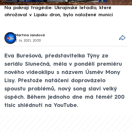
Na pokraji tragédie: Ukrajinské letadlo, které
P
ohrožoval v Lipsku dron, bylo naložené municí
e
Martina Jandová
3. lis 2021, 20:53
Eva Burešová, představitelka Týny ze
seriálu Slunečná, měla v pondělí premiéru
nového videoklipu s názvem Úsměv Mony
Lisy. Přestože natáčení doprovázelo
spoustu problémů, nový song slaví velký
úspěch. Během jednoho dne má téměř 200
tisíc shlédnutí na YouTube.