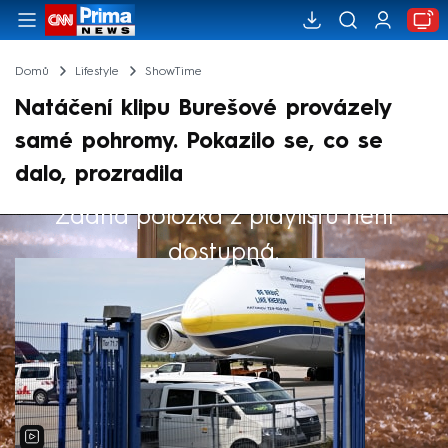
Domů
Lifestyle
ShowTime
Natáčení klipu Burešové provázely
samé pohromy. Pokazilo se, co se
dalo, prozradila
Žádná položka z playlistu není
Výběr redakce
dostupná.