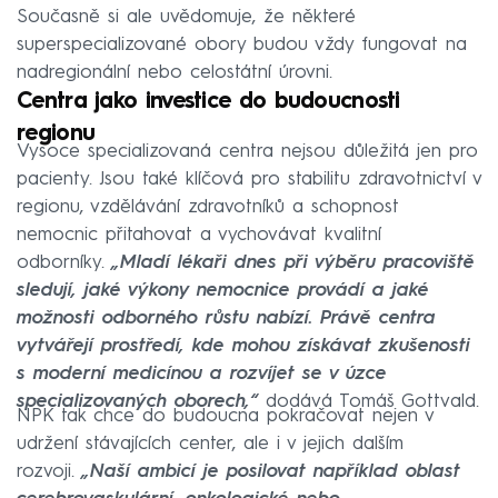
Současně si ale uvědomuje, že některé
superspecializované obory budou vždy fungovat na
nadregionální nebo celostátní úrovni.
Centra jako investice do budoucnosti
regionu
Vysoce specializovaná centra nejsou důležitá jen pro
pacienty. Jsou také klíčová pro stabilitu zdravotnictví v
regionu, vzdělávání zdravotníků a schopnost
nemocnic přitahovat a vychovávat kvalitní
odborníky.
„Mladí lékaři dnes při výběru pracoviště
sledují, jaké výkony nemocnice provádí a jaké
možnosti odborného růstu nabízí. Právě centra
vytvářejí prostředí, kde mohou získávat zkušenosti
s moderní medicínou a rozvíjet se v úzce
specializovaných oborech,“
dodává Tomáš Gottvald.
NPK tak chce do budoucna pokračovat nejen v
udržení stávajících center, ale i v jejich dalším
rozvoji.
„Naší ambicí je posilovat například oblast