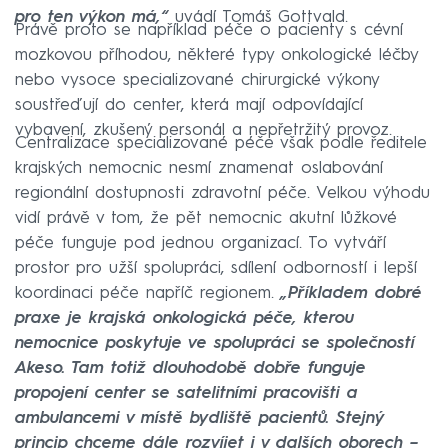
pro ten výkon má,“
uvádí Tomáš Gottvald.
Právě proto se například péče o pacienty s cévní
mozkovou příhodou, některé typy onkologické léčby
nebo vysoce specializované chirurgické výkony
soustřeďují do center, která mají odpovídající
vybavení, zkušený personál a nepřetržitý provoz.
Centralizace specializované péče však podle ředitele
krajských nemocnic nesmí znamenat oslabování
regionální dostupnosti zdravotní péče. Velkou výhodu
vidí právě v tom, že pět nemocnic akutní lůžkové
péče funguje pod jednou organizací. To vytváří
prostor pro užší spolupráci, sdílení odborností i lepší
koordinaci péče napříč regionem.
„Příkladem dobré
praxe je krajská onkologická péče, kterou
nemocnice poskytuje ve spolupráci se společností
Akeso. Tam totiž dlouhodobě dobře funguje
propojení center se satelitními pracovišti a
ambulancemi v místě bydliště pacientů. Stejný
princip chceme dále rozvíjet i v dalších oborech –