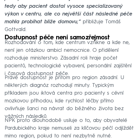
tedy aby pacient dostal vysoce specializovaný
výkon v centru, ale co největší část následné péče
mohla probíhat blíže domovu,“
přibližuje Tomáš
Gottvald.
Dostupnost péče není samozřejmost
Rozhodování o tom, kde centrum vznikne a kde ne,
není jen otázkou ambicí nemocnice. O přidělení
rozhoduje ministerstvo. Zásadní roli hraje počet
pacientů, technologické vybavení, personální zajištění
i časová dostupnost péče.
Právě dostupnost je přitom pro region zásadní. U
některých diagnóz rozhodují minuty. Typickým
příkladem jsou iktová centra pro pacienty s cévní
mozkovou příhodou, kde rychlost léčby přímo
ovlivňuje šanci na návrat do běžného života bez
vážných následků.
NPK proto dlouhodobě usiluje o to, aby obyvatelé
Pardubického kraje nemuseli za klíčovou péčí odjíždět
mimo region, pokud to není nezbytně nutné.