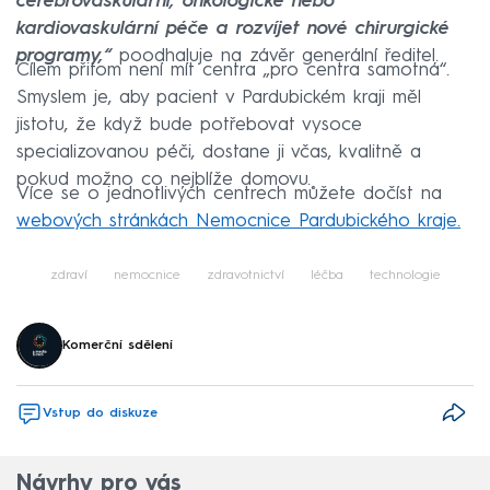
cerebrovaskulární, onkologické nebo
kardiovaskulární péče a rozvíjet nové chirurgické
programy,“
poodhaluje na závěr generální ředitel.
Cílem přitom není mít centra „pro centra samotná“.
Smyslem je, aby pacient v Pardubickém kraji měl
jistotu, že když bude potřebovat vysoce
specializovanou péči, dostane ji včas, kvalitně a
pokud možno co nejblíže domovu.
Více se o jednotlivých centrech můžete dočíst na
webových stránkách Nemocnice Pardubického kraje.
zdraví
nemocnice
zdravotnictví
léčba
technologie
Komerční sdělení
Vstup do diskuze
Návrhy pro vás