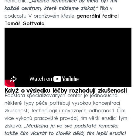
nemocnic.
„Ambice nemocnice by měla být mít
každé centrum, které můžeme získat,“
říká v
podcastu V oranžovém křesle
generální ředitel
Tomáš Gottvald
.
Když o výsledku léčby rozhodují zkušenosti
Podstata specializovaných center je jednoduchá:
některé typy péče potřebují vysokou koncentraci
zkušeností, technologií i návazných odborností. Čím
více výkonů pracoviště provádí, tím větší erudici tým
získává.
„Medicína je ve své podstatě řemeslo,
takže čím víckrát to člověk dělá, tím lepší erudici