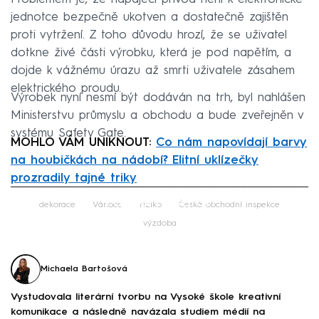
jednotce bezpečně ukotven a dostatečně zajištěn
proti vytržení. Z toho důvodu hrozí, že se uživatel
dotkne živé části výrobku, která je pod napětím, a
dojde k vážnému úrazu až smrti uživatele zásahem
elektrického proudu.
Výrobek nyní nesmí být dodáván na trh, byl nahlášen
Ministerstvu průmyslu a obchodu a bude zveřejněn v
systému Safety Gate.
MOHLO VÁM UNIKNOUT:
Co nám napovídají barvy
na houbičkách na nádobí? Elitní uklízečky
prozradily tajné triky
Failed to fetch
dekorace
Vánoce
riziko
Česká obchodní inspekce
výzdoba
Michaela Bartošová
Vystudovala literární tvorbu na Vysoké škole kreativní
komunikace a následně navázala studiem médií na