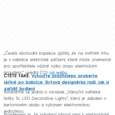
„Česká obchodní inspekce zjistila, že na vnitřním trhu
je v nabídce elektrické zařízení, které může znamenat
pro spotřebitele vážné riziko úrazu elektrickým
proudem,“ uvedla ČOI
na webu
.
ČTĚTE TAKÉ:
Vyhoďte pracholepy, proberte
skříně po babičce. Bytová designérka radí, jak si
zařídit bydlení
Konkrétně se jedná o výrobek „Vánoční světelný
řetěz 5L LED Decorative Lights“, který je zabalen v
kartonovém obalu a vybaven elektronickou
jednotkou.
Problémem je, že napájecí přívod není k elektronické