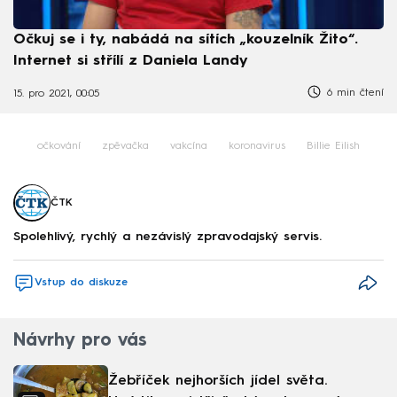
Očkuj se i ty, nabádá na sítích „kouzelník Žito“.
Internet si střílí z Daniela Landy
6 min čtení
15. pro 2021, 00:05
očkování
zpěvačka
vakcína
koronavirus
Billie Eilish
ČTK
Spolehlivý, rychlý a nezávislý zpravodajský servis.
Vstup do diskuze
Návrhy pro vás
Žebříček nejhorších jídel světa.