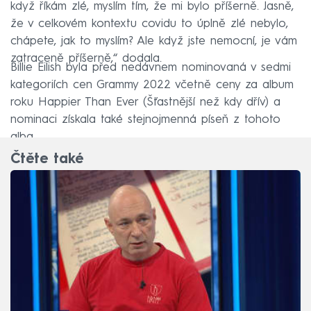
když říkám zlé, myslím tím, že mi bylo příšerně. Jasně,
že v celkovém kontextu covidu to úplně zlé nebylo,
chápete, jak to myslím? Ale když jste nemocní, je vám
zatraceně příšerně,“ dodala.
Billie Eilish byla před nedávnem nominovaná v sedmi
kategoriích cen Grammy 2022 včetně ceny za album
roku Happier Than Ever (Šťastnější než kdy dřív) a
nominaci získala také stejnojmenná píseň z tohoto
alba.
Čtěte také