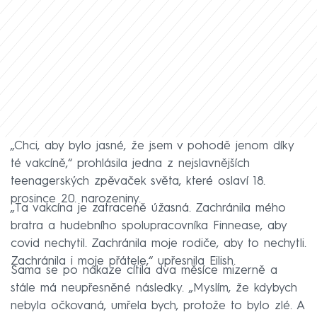
„Chci, aby bylo jasné, že jsem v pohodě jenom díky
té vakcíně,“ prohlásila jedna z nejslavnějších
teenagerských zpěvaček světa, které oslaví 18.
prosince 20. narozeniny.
„Ta vakcína je zatraceně úžasná. Zachránila mého
bratra a hudebního spolupracovníka Finnease, aby
covid nechytil. Zachránila moje rodiče, aby to nechytli.
Zachránila i moje přátele,“ upřesnila Eilish.
Sama se po nákaze cítila dva měsíce mizerně a
stále má neupřesněné následky. „Myslím, že kdybych
nebyla očkovaná, umřela bych, protože to bylo zlé. A