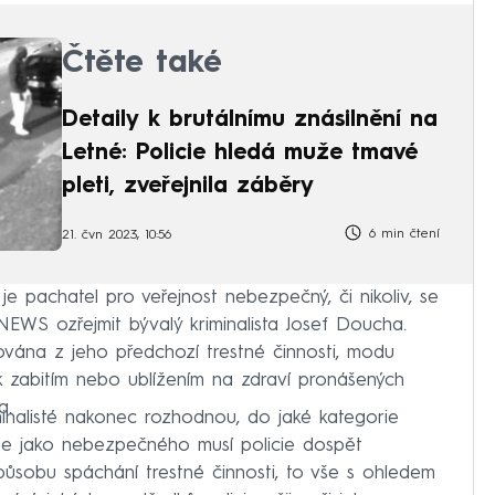
Čtěte také
Detaily k brutálnímu znásilnění na
Letné: Policie hledá muže tmavé
pleti, zveřejnila záběry
6 min čtení
21. čvn 2023, 10:56
 je pachatel pro veřejnost nebezpečný, či nikoliv, se
EWS ozřejmit bývalý kriminalista Josef Doucha.
ována z jeho předchozí trestné činnosti, modu
k zabitím nebo ublížením na zdraví pronášených
a.
minalisté nakonec rozhodnou, do jaké kategorie
le jako nebezpečného musí policie dospět
sobu spáchání trestné činnosti, to vše s ohledem