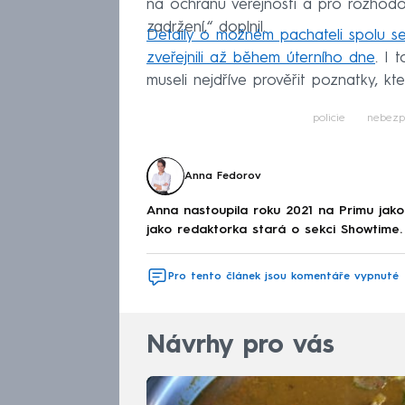
na ochranu veřejnosti a pro rozhodová
zadržení,“ doplnil.
Detaily o možném pachateli spolu s
zveřejnili až během úterního dne
. I 
museli nejdříve prověřit poznatky, kte
policie
nebezp
Anna Fedorov
Anna nastoupila roku 2021 na Primu jak
jako redaktorka stará o sekci Showtime.
Pro tento článek jsou komentáře vypnuté
Návrhy pro vás