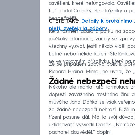
osvětlení, které nefungovalo. Osvětl
to,“ dodal Čižinský. Se strážníky a po
bezpečnější.
ČTĚTE TAKÉ:
Detaily k brutálnímu
pleti, zveřejnila záběry
Ke znásilnění došlo z pátku na sobot
jakékoliv informace, začaly se zprávy 
všechny vyzvat, jestli někdo viděl p
Letné nebo někde kolem Štefánikova 
se ve varovném příspěvku, který na 
Že se případem zabývá policie, potv
Richard Hrdina. Mimo jiné uvedl, že 
Žádné nebezpečí neh
Někoho ale mohla tato formulace zmá
dopustil závažného trestného činu 
mluvčího Jana Daňka se však veřejno
že žádné nebezpečí nehrozí. Bližší i
řízení posune dál. Má to svůj důvod
uklidňovat,“ vysvětlil Daněk. „Nemů
pachatel dozvěděl,“ doplnil.