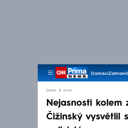
Domácí
Zahranič
Pořady
Domů
Krimi
Nejasnosti kolem z
Čižinský vysvětlil 