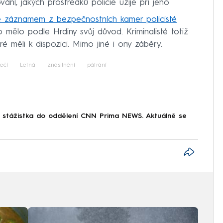
ní, jakých prostředků policie užije při jeho
e záznamem z bezpečnostních kamer policisté
to mělo podle Hrdiny svůj důvod. Kriminalisté totiž
ré měli k dispozici. Mimo jiné i ony záběry.
ečí
Letná
znásilnění
pátrání
o stážistka do oddělení CNN Prima NEWS. Aktuálně se