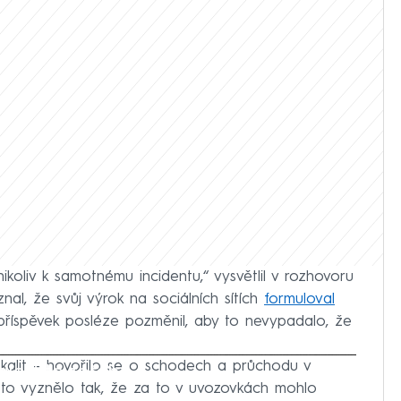
ikoliv k samotnému incidentu,“ vysvětlil v rozhovoru
al, že svůj výrok na sociálních sítích
formuloval
 příspěvek posléze pozměnil, aby to nevypadalo, že
okalit – hovořilo se o schodech a průchodu v
iled to fetch
 to vyznělo tak, že za to v uvozovkách mohlo