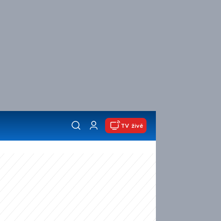
TV živě