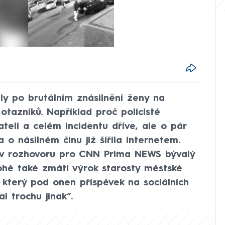
aly po brutálním znásilnění ženy na
otazníků. Například proč policisté
teli a celém incidentu dříve, ale o pár
 o násilném činu již šířila internetem.
 v rozhovoru pro CNN Prima NEWS bývalý
ohé také zmátl výrok starosty městské
, který pod onen příspěvek na sociálních
al trochu jinak“.