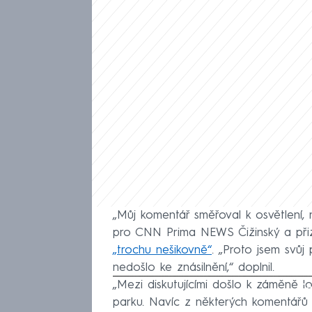
„Můj komentář směřoval k osvětlení, n
pro CNN Prima NEWS Čižinský a přizn
„trochu nešikovně“
. „Proto jsem svůj
nedošlo ke znásilnění,“ doplnil.
„Mezi diskutujícími došlo k záměně l
Fa
parku. Navíc z některých komentářů