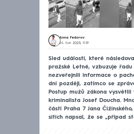
Anna Fedorov
24. čvn 2023, 11:19
Sled událostí, které následov
pražské Letné, vzbuzuje řadu 
nezveřejnili informace o pacha
dní později, zatímco se zpráva
Postup mužů zákona vysvětlil
kriminalista Josef Doucha. Mn
části Praha 7 Jana Čižinského
sítích napsal, že se „případ st