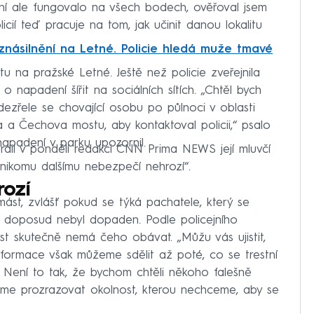
ení ale fungovalo na všech bodech, ověřoval jsem
licií teď pracuje na tom, jak učinit danou lokalitu
 znásilnění na Letné. Policie hledá muže tmavé
u na pražské Letné. Ještě než policie zveřejnila
o napadení šířit na sociálních sítích. „Chtěl bych
odezřele se chovající osobu po půlnoci v oblasti
a Čechova mostu, aby kontaktoval policii,“ psalo
napadení v parku upozornil.
rdil v pondělí redakci CNN Prima NEWS její mluvčí
„nikomu dalšímu nebezpečí nehrozí“.
rozí
st, zvlášť pokud se týká pachatele, který se
a doposud nebyl dopaden. Podle policejního
st skutečně nemá čeho obávat. „Můžu vás ujistit,
nformace však můžeme sdělit až poté, co se trestní
. Není to tak, že bychom chtěli někoho falešně
žeme prozrazovat okolnost, kterou nechceme, aby se