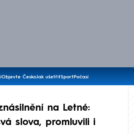
í
Objevte Česko
Jak ušetřit
Sport
Počasí
násilnění na Letné:
svá slova, promluvili i