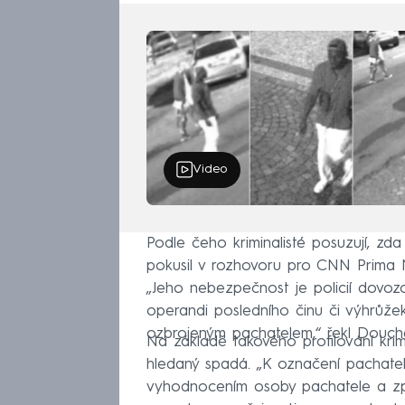
Video
Podle čeho kriminalisté posuzují, zda
pokusil v rozhovoru pro CNN Prima N
„Jeho nebezpečnost je policií dovoz
operandi posledního činu či výhrůže
ozbrojeným pachatelem,“ řekl Douch
Na základě takového profilování kri
hledaný spadá. „K označení pachate
vyhodnocením osoby pachatele a způ