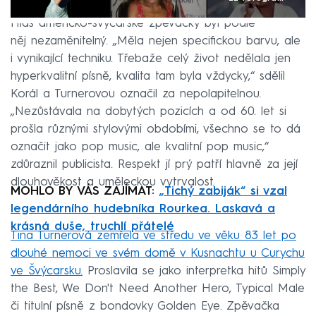
Hlas americko-švýcarské zpěvačky byl podle
něj nezaměnitelný. „Měla nejen specifickou barvu, ale
i vynikající techniku. Třebaže celý život nedělala jen
hyperkvalitní písně, kvalita tam byla vždycky,“ sdělil
Korál a Turnerovou označil za nepolapitelnou.
„Nezůstávala na dobytých pozicích a od 60. let si
prošla různými stylovými obdobími, všechno se to dá
označit jako pop music, ale kvalitní pop music,“
zdůraznil publicista. Respekt jí prý patří hlavně za její
dlouhověkost a uměleckou vytrvalost.
MOHLO BY VÁS ZAJÍMAT:
„Tichý zabiják“ si vzal
legendárního hudebníka Rourkea. Laskavá a
krásná duše, truchlí přátelé
Tina Turnerová zemřela ve středu ve věku 83 let po
dlouhé nemoci ve svém domě v Kusnachtu u Curychu
ve Švýcarsku.
Proslavila se jako interpretka hitů Simply
the Best, We Don't Need Another Hero, Typical Male
či titulní písně z bondovky Golden Eye. Zpěvačka