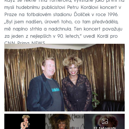
Když se řekne Tina Turnerová, vyvstane jako první na
mysli hudebnímu publicistovi Petru Korálovi koncert v
Praze na fotbalovém stadionu Ďolíček v roce 1996.
„Byl jsem nadšen, úroveň toho, co tam předváděla,
mě naplno strhla a nadchnula. Ten koncert považuju
za jeden z nejlepších v 90. letech,“ uvedl Korál pro
CNN Prima NEWS.
22 fotografií