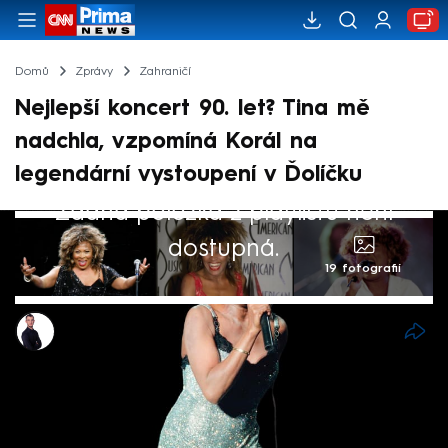
Domů
Zprávy
Zahraničí
Nejlepší koncert 90. let? Tina mě
nadchla, vzpomíná Korál na
legendární vystoupení v Ďolíčku
Žádná položka z playlistu není
dostupná.
19 fotografií
Václav Černý
24. kvě 2023, 22:04
Koncert Tiny Turnerové v pražském Ďolíčku
byl jeden z nejlepších v 90. letech, uvedl ve