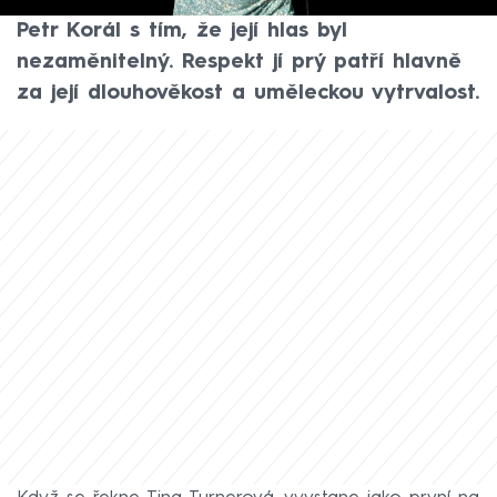
vysílání CNN Prima NEWS hudební publicista
Petr Korál s tím, že její hlas byl
nezaměnitelný. Respekt jí prý patří hlavně
za její dlouhověkost a uměleckou vytrvalost.