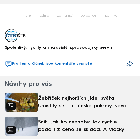
Indie
rodina
zahraničí
porodnost
politika
ČTK
Spolehlivý, rychlý a nezávislý zpravodajský servis.
Pro tento článek jsou komentáře vypnuté
Návrhy pro vás
Žebříček nejhorších jídel světa.
Umístily se i tři české pokrmy, vévodí
skandinávská kuchyně
Sníh, jak ho neznáte: Jak rychle
padá i z čeho se skládá. A vločky
nejsou bílé