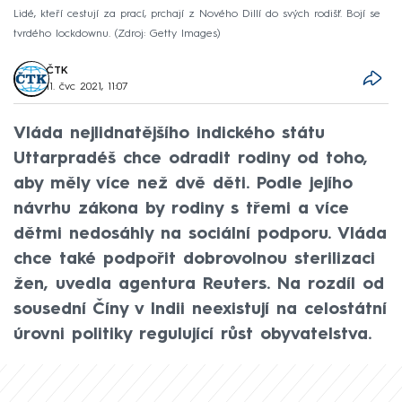
Lidé, kteří cestují za prací, prchají z Nového Dillí do svých rodišť. Bojí se
tvrdého lockdownu.
Zdroj: Getty Images
ČTK
11. čvc 2021, 11:07
Vláda nejlidnatějšího indického státu
Uttarpradéš chce odradit rodiny od toho,
aby měly více než dvě děti. Podle jejího
návrhu zákona by rodiny s třemi a více
dětmi nedosáhly na sociální podporu. Vláda
chce také podpořit dobrovolnou sterilizaci
žen, uvedla agentura Reuters. Na rozdíl od
sousední Číny v Indii neexistují na celostátní
úrovni politiky regulující růst obyvatelstva.