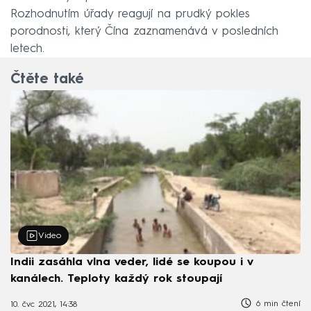
Rozhodnutím úřady reagují na prudký pokles
porodnosti, který Čína zaznamenává v posledních
letech.
Čtěte také
Video
Indii zasáhla vlna veder, lidé se koupou i v
kanálech. Teploty každý rok stoupají
6 min čtení
10. čvc 2021, 14:38