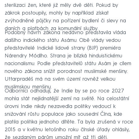
sterilizaci žen, které již měly dvě děti. Pokud by
zákrok postoupily, mohly by například získat
zvýhodněné půjčky na pořízení bydlení či slevy na
daních a platbách za komunální služby.
Podobný návrh zákona nedávno představila vláda
dalšího indického státu Asámu. Obě vlády vedou
představitelé Indické lidové strany (BJP) premiéra
Nárendry Módího. Strana je blízká hinduistickému
nacionalismu. Podle představitelů státu Asám je cílem
nového zákona snížit porodnost muslimské menšiny.
Uttarpradéš má na svém území rovněž velkou
muslimskou menšinu.
Odborníci odhadují, že Indie by se po roce 2027
mohla stát nejlidnatější zemí na světě. Na celostátní
úrovni Indie nikdy nezavedla politiky vedoucí k
snižování růstu populace jako sousední Čína, kde
platila politika jednoho dítěte. Ta byla zrušená v roce
2015 a v květnu letošního roku čínské úřady ohlásily,
že sezdaným párům umožní mít až tři děti.