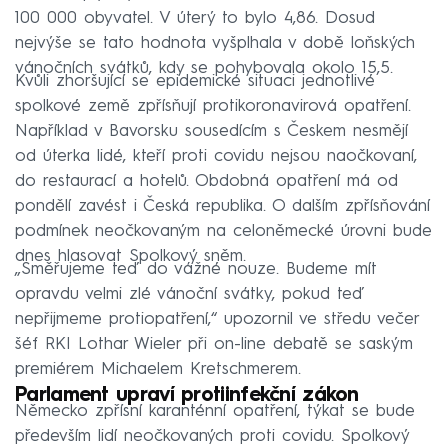
100 000 obyvatel. V úterý to bylo 4,86. Dosud
nejvýše se tato hodnota vyšplhala v době loňských
vánočních svátků, kdy se pohybovala okolo 15,5.
Kvůli zhoršující se epidemické situaci jednotlivé
spolkové země zpřísňují protikoronavirová opatření.
Například v Bavorsku sousedícím s Českem nesmějí
od úterka lidé, kteří proti covidu nejsou naočkovaní,
do restaurací a hotelů. Obdobná opatření má od
pondělí zavést i Česká republika. O dalším zpřísňování
podmínek neočkovaným na celoněmecké úrovni bude
dnes hlasovat Spolkový sněm.
„Směřujeme teď do vážné nouze. Budeme mít
opravdu velmi zlé vánoční svátky, pokud teď
nepřijmeme protiopatření,“ upozornil ve středu večer
šéf RKI Lothar Wieler při on-line debatě se saským
premiérem Michaelem Kretschmerem.
Parlament upraví protiinfekční zákon
Německo zpřísní karanténní opatření, týkat se bude
především lidí neočkovaných proti covidu. Spolkový