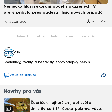
Německo hlásí rekordní počet nakažených. V
úterý přibylo přes padesát tisíc nových případů
6 min čtení
17. lis 2021, 06:02
Německo
rekord
testy
hygiena
pandemie
ČTK
Spolehlivý, rychlý a nezávislý zpravodajský servis.
Vstup do diskuze
Návrhy pro vás
Žebříček nejhorších jídel světa.
Umístily se i tři české pokrmy, vévodí