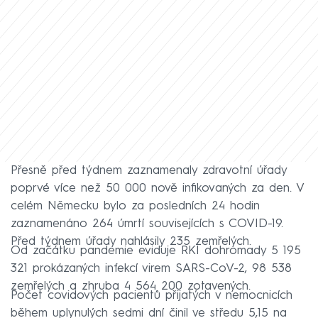
Přesně před týdnem zaznamenaly zdravotní úřady
poprvé více než 50 000 nově infikovaných za den. V
celém Německu bylo za posledních 24 hodin
zaznamenáno 264 úmrtí souvisejících s COVID-19.
Před týdnem úřady nahlásily 235 zemřelých.
Od začátku pandemie eviduje RKI dohromady 5 195
321 prokázaných infekcí virem SARS-CoV-2, 98 538
zemřelých a zhruba 4 564 200 zotavených.
Počet covidových pacientů přijatých v nemocnicích
během uplynulých sedmi dní činil ve středu 5,15 na