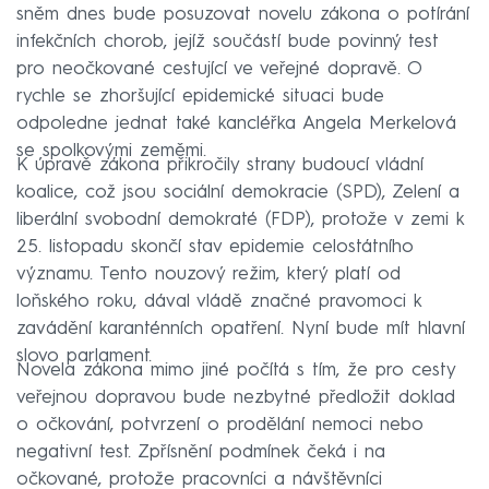
sněm dnes bude posuzovat novelu zákona o potírání
infekčních chorob, jejíž součástí bude povinný test
pro neočkované cestující ve veřejné dopravě. O
rychle se zhoršující epidemické situaci bude
odpoledne jednat také kancléřka Angela Merkelová
se spolkovými zeměmi.
K úpravě zákona přikročily strany budoucí vládní
koalice, což jsou sociální demokracie (SPD), Zelení a
liberální svobodní demokraté (FDP), protože v zemi k
25. listopadu skončí stav epidemie celostátního
významu. Tento nouzový režim, který platí od
loňského roku, dával vládě značné pravomoci k
zavádění karanténních opatření. Nyní bude mít hlavní
slovo parlament.
Novela zákona mimo jiné počítá s tím, že pro cesty
veřejnou dopravou bude nezbytné předložit doklad
o očkování, potvrzení o prodělání nemoci nebo
negativní test. Zpřísnění podmínek čeká i na
očkované, protože pracovníci a návštěvníci