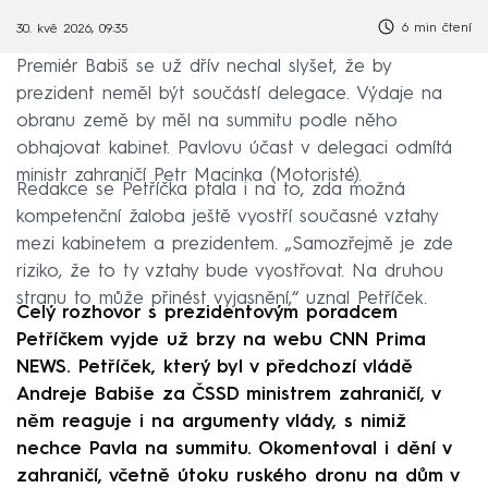
6 min čtení
30. kvě 2026, 09:35
Premiér Babiš se už dřív nechal slyšet, že by
prezident neměl být součástí delegace. Výdaje na
obranu země by měl na summitu podle něho
obhajovat kabinet. Pavlovu účast v delegaci odmítá
ministr zahraničí Petr Macinka (Motoristé).
Redakce se Petříčka ptala i na to, zda možná
kompetenční žaloba ještě vyostří současné vztahy
mezi kabinetem a prezidentem. „Samozřejmě je zde
riziko, že to ty vztahy bude vyostřovat. Na druhou
stranu to může přinést vyjasnění,“ uznal Petříček.
Celý rozhovor s prezidentovým poradcem
Petříčkem vyjde už brzy na webu CNN Prima
NEWS. Petříček, který byl v předchozí vládě
Andreje Babiše za ČSSD ministrem zahraničí, v
něm reaguje i na argumenty vlády, s nimiž
nechce Pavla na summitu. Okomentoval i dění v
zahraničí, včetně útoku ruského dronu na dům v