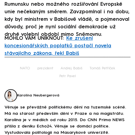
Rumunsku nebo možného rozšiřování Evropské
unie nečekaným směrem. Zavzpomínal i na dobu,
kdy byl ministrem v Babišově vládě, a pojmenoval
důvody, proč je nyní sociální demokracie už
druhé volební období mimo Sněmovnu.
MOHLO VÁM UNIKNOUT:
Ke zrušení
koncesionářských poplatků postačí novela
stávajícího zákona, řekl Babiš
Failed to fetch
NATO
prezident
Andrej Babiš
Tomáš Petříček
Petr Pavel
Karolína Neubergerová
Věnuje se převážně politickému dění na tuzemské scéně.
Má na starost především dění v Praze a na magistrátu.
Karolína je v médiích od roku 2015. Do CNN Prima NEWS
přišla z deníku Echo24. Věnuje se domácí politice.
Vystudovala politologii na Masarykově univerzitě.