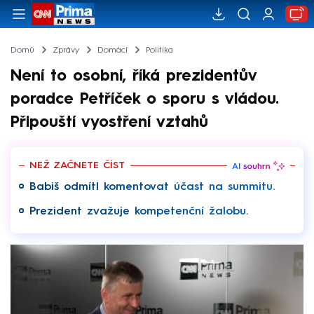
Domů
Zprávy
Domácí
Politika
Není to osobní, říká prezidentův
poradce Petříček o sporu s vládou.
Připouští vyostření vztahů
NEŽ ZAČNETE ČÍST
Babiš odmítl komentovat účast na summitu.
Prezident zvažuje kompetenční žalobu.