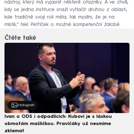
nástroj, který má vyjasnit některé otazníky. A ve chvíli,
kdy se jedna instituce snaží vytlačit druhou z oblasti,
kde tradičně svoji roli měla, tak myslím, že je na
místě,“ řekl Petříček o možné kompetenční žalobě.
Čtěte také
6
fotografií
Ivan o ODS i odpadlících: Kubovi je s láskou
obmotám mašličkou. Pravičáky už nesmíme
zklamat