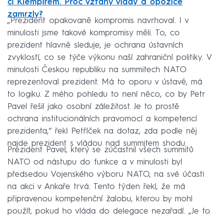
či Klempířem. Proč vztahy vlády a opozice
zamrzly?
„Prezident opakovaně kompromis navrhoval. I v
minulosti jsme takové kompromisy měli. To, co
prezident hlavně sleduje, je ochrana ústavních
zvyklostí, co se týče výkonu naší zahraniční politiky. V
minulosti Českou republiku na summitech NATO
reprezentoval prezident. Má to oporu v ústavě, má
to logiku. Z mého pohledu to není něco, co by Petr
Pavel řešil jako osobní záležitost. Je to prostě
ochrana institucionálních pravomocí a kompetencí
prezidenta,“ řekl Petříček na dotaz, zda podle něj
najde prezident s vládou nad summitem shodu.
Prezident Pavel, který se zúčastnil všech summitů
NATO od nástupu do funkce a v minulosti byl
předsedou Vojenského výboru NATO, na své účasti
na akci v Ankaře trvá. Tento týden řekl, že má
připravenou kompetenční žalobu, kterou by mohl
použít, pokud ho vláda do delegace nezařadí. „Je to