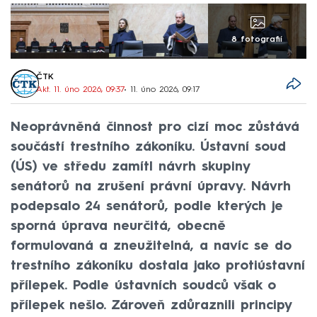
8 fotografií
ČTK
Akt. 11. úno 2026, 09:37
• 11. úno 2026, 09:17
Neoprávněná činnost pro cizí moc zůstává
součástí trestního zákoníku. Ústavní soud
(ÚS) ve středu zamítl návrh skupiny
senátorů na zrušení právní úpravy. Návrh
podepsalo 24 senátorů, podle kterých je
sporná úprava neurčitá, obecně
formulovaná a zneužitelná, a navíc se do
trestního zákoníku dostala jako protiústavní
přílepek. Podle ústavních soudců však o
přílepek nešlo. Zároveň zdůraznili principy