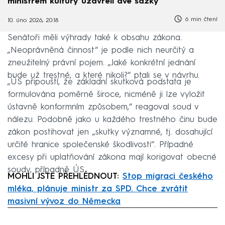
ministrem kultury uzavřeli dvě sázky
6 min čtení
10. úno 2026, 20:18
Senátoři měli výhrady také k obsahu zákona.
„Neoprávněná činnost“ je podle nich neurčitý a
zneužitelný právní pojem. „Jaké konkrétní jednání
bude už trestné, a které nikoli?“ ptali se v návrhu.
„ÚS připouští, že základní skutková podstata je
formulována poměrně široce, nicméně ji lze vyložit
ústavně konformním způsobem,“ reagoval soud v
nálezu. Podobně jako u každého trestného činu bude
zákon postihovat jen „skutky významné, tj. dosahující
určité hranice společenské škodlivosti“. Případné
excesy při uplatňování zákona mají korigovat obecné
soudy, případně ÚS.
MOHLI JSTE PŘEHLÉDNOUT:
Stop migraci českého
mléka, plánuje ministr za SPD. Chce zvrátit
masivní vývoz do Německa
Failed to fetch