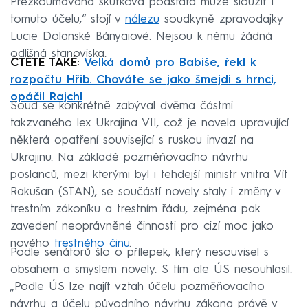
Přezkoumávaná skutková podstata může sloužit i
tomuto účelu,“ stojí v
nálezu
soudkyně zpravodajky
Lucie Dolanské Bányaiové. Nejsou k němu žádná
odlišná stanoviska.
ČTĚTE TAKÉ:
Velká domů pro Babiše, řekl k
rozpočtu Hřib. Chováte se jako šmejdi s hrnci,
opáčil Rajchl
Soud se konkrétně zabýval dvěma částmi
takzvaného lex Ukrajina VII, což je novela upravující
některá opatření související s ruskou invazí na
Ukrajinu. Na základě pozměňovacího návrhu
poslanců, mezi kterými byl i tehdejší ministr vnitra Vít
Rakušan (STAN), se součástí novely staly i změny v
trestním zákoníku a trestním řádu, zejména pak
zavedení neoprávněné činnosti pro cizí moc jako
nového
trestného činu
.
Podle senátorů šlo o přílepek, který nesouvisel s
obsahem a smyslem novely. S tím ale ÚS nesouhlasil.
„Podle ÚS lze najít vztah účelu pozměňovacího
návrhu a účelu původního návrhu zákona právě v