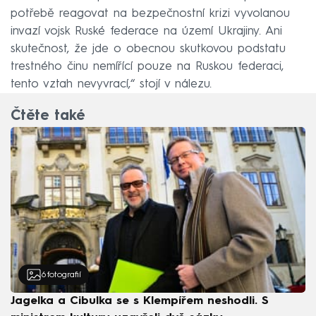
potřebě reagovat na bezpečnostní krizi vyvolanou
invazí vojsk Ruské federace na území Ukrajiny. Ani
skutečnost, že jde o obecnou skutkovou podstatu
trestného činu nemířící pouze na Ruskou federaci,
tento vztah nevyvrací,“ stojí v nálezu.
Čtěte také
6
fotografií
Jagelka a Cibulka se s Klempířem neshodli. S