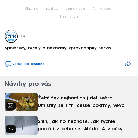
Ukrajina
politika
demokracie
Vít Rakušan
trestný čin
ČTK
Spolehlivý, rychlý a nezávislý zpravodajský servis.
Vstup do diskuze
Návrhy pro vás
Žebříček nejhorších jídel světa.
Umístily se i tři české pokrmy, vévodí
skandinávská kuchyně
Sníh, jak ho neznáte: Jak rychle
padá i z čeho se skládá. A vločky
nejsou bílé