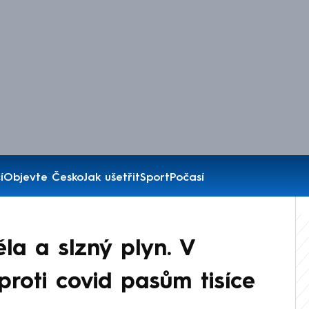
í
Objevte Česko
Jak ušetřit
Sport
Počasí
la a slzný plyn. V
 proti covid pasům tisíce