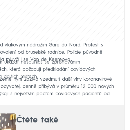
ed vlakovým nádražím Gare du Nord. Protest s
olení od bruselské radnice. Policie původně
řekla mluvčí Ilse Van de Keereová.
em ukázat nesouhlas se zpřísňováním
ěch, která požadují předkládání covidových
a dalších místech.
země nyní zažívá vzedmutí další vlny koronavirové
nu obyvatel, denně přibývá v průměru 12 000 nových
ýkají s největším počtem covidových pacientů od
Čtěte také