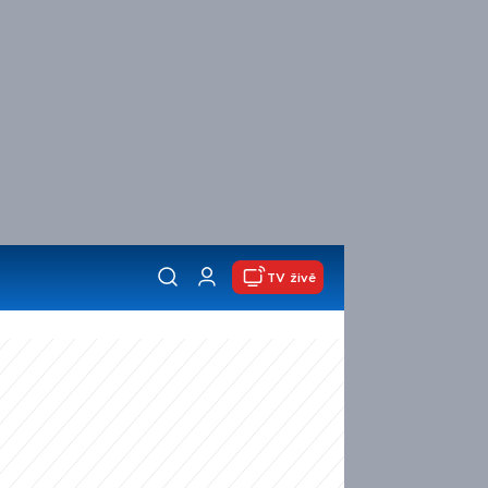
TV živě