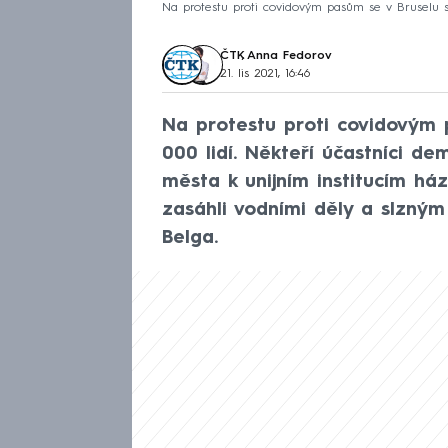
Na protestu proti covidovým pasům se v Bruselu se
ČTK
,
Anna Fedorov
21. lis 2021, 16:46
Na protestu proti covidovým p
000 lidí. Někteří účastníci 
města k unijním institucím ház
zasáhli vodními děly a slzný
Belga.