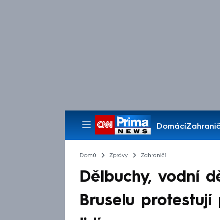
Domácí
Zahranič
Pořady
Domů
Zprávy
Zahraničí
Dělbuchy, vodní dě
Bruselu protestují