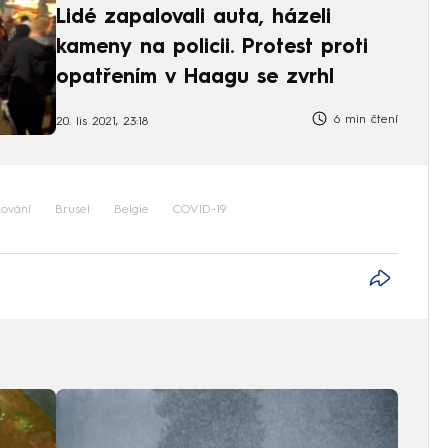
Lidé zapalovali auta, házeli
kameny na policii. Protest proti
opatřením v Haagu se zvrhl
6 min čtení
20. lis 2021, 23:18
kování
Brusel
Belgie
COVID-19