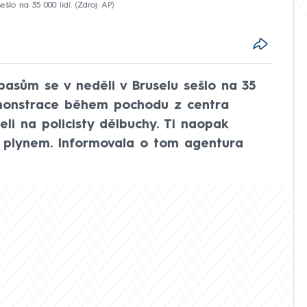
šlo na 35 000 lidí.
Zdroj: AP
asům se v neděli v Bruselu sešlo na 35
demonstrace během pochodu z centra
eli na policisty dělbuchy. Ti naopak
m plynem. Informovala o tom agentura