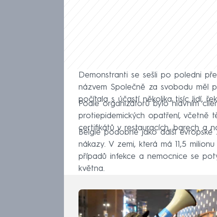
Demonstranti se sešli po poledni př
názvem Společně za svobodu měl pov
počítala s účastí několika tisíc lidí, 
Podle organizátorů bylo hlavním cíl
protiepidemických opatření, včetně t
certifikátů v restauracích, barech a n
Belgie podobně jako další evropské 
nákazy. V zemi, která má 11,5 milio
případů infekce a nemocnice se pot
května.