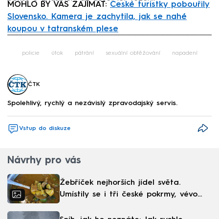
MOHLO BY VÁS ZAJÍMAT:
České turistky pobouřily
Slovensko. Kamera je zachytila, jak se nahé
koupou v tatranském plese
Failed to fetch
policie
útok
pátrání
sexuální obtěžování
napadení
ČTK
Spolehlivý, rychlý a nezávislý zpravodajský servis.
Vstup do diskuze
Návrhy pro vás
Žebříček nejhorších jídel světa.
Umístily se i tři české pokrmy, vévodí
skandinávská kuchyně