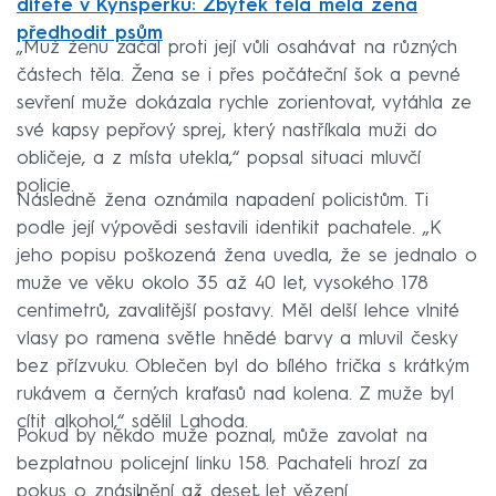
dítěte v Kynšperku: Zbytek těla měla žena
předhodit psům
„Muž ženu začal proti její vůli osahávat na různých
částech těla. Žena se i přes počáteční šok a pevné
sevření muže dokázala rychle zorientovat, vytáhla ze
své kapsy pepřový sprej, který nastříkala muži do
obličeje, a z místa utekla,“ popsal situaci mluvčí
policie.
Následně žena oznámila napadení policistům. Ti
podle její výpovědi sestavili identikit pachatele. „K
jeho popisu poškozená žena uvedla, že se jednalo o
muže ve věku okolo 35 až 40 let, vysokého 178
centimetrů, zavalitější postavy. Měl delší lehce vlnité
vlasy po ramena světle hnědé barvy a mluvil česky
bez přízvuku. Oblečen byl do bílého trička s krátkým
rukávem a černých kraťasů nad kolena. Z muže byl
cítit alkohol,“ sdělil Lahoda.
Pokud by někdo muže poznal, může zavolat na
bezplatnou policejní linku 158. Pachateli hrozí za
pokus o znásilnění až deset let vězení.