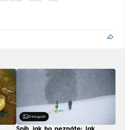
pravní nehoda
havárie
Česko
31
fotografií
Sníh, jak ho neznáte: Jak