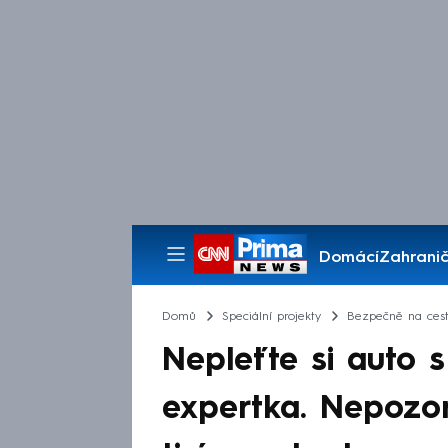
Domácí
Zahranič
Pořady
Domů
Speciální projekty
Bezpečně na ces
Nepleťte si auto s
expertka. Nepozo