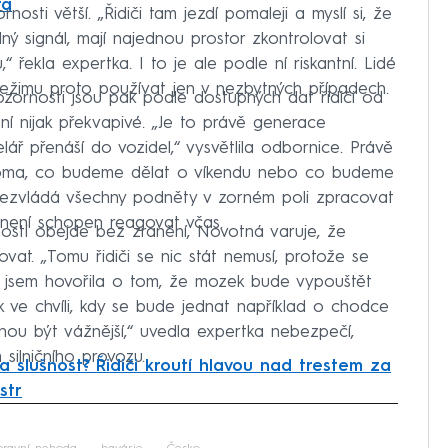
ra
sti větší. „Řidiči tam jezdí pomaleji a myslí si, že
ný signál, mají najednou prostor zkontrolovat si
 řekla expertka. I to je ale podle ní riskantní. Lidé
v režimu proto používat jen v nezbytných případech.
ozornosti jsou pak podle dostupných dat řidiči od
í nijak překvapivé. „Je to právě generace
elář přenáší do vozidel,“ vysvětlila odbornice. Právě
 doma, co budeme dělat o víkendu nebo co budeme
 nezvládá všechny podněty v zorném poli zpracovat
k není schopen reagovat včas.
osti obejde bez zranění, Novotná varuje, že
at. „Tomu řidiči se nic stát nemusí, protože se
ak jsem hovořila o tom, že mozek bude vypouštět
 ve chvíli, kdy se bude jednat například o chodce
hou být vážnější,“ uvedla expertka nebezpečí,
 silničního provozu.
a slušnost? Řidiči kroutí hlavou nad trestem za
str
iled to fetch