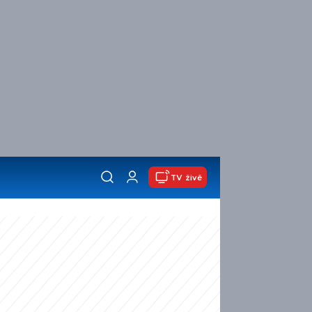
TV živě