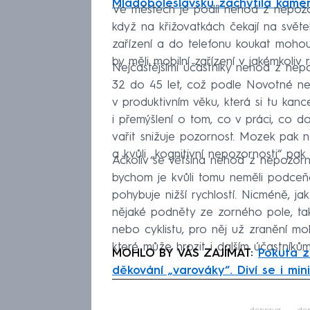
Mladoboleslavsku zachytila kame
Ve městech je podíl nehod z nepozorno
když na křižovatkách čekají na světel
zařízení a do telefonu koukat mohou,“
by měli mobilní zařízení v jakémkoli
Nejčastějšími účastníky nehod z nep
32 do 45 let, což podle Novotné nen
v produktivním věku, která si tu kanc
i přemýšlení o tom, co v práci, co
vařit snižuje pozornost. Mozek pak
a kvůli „kognitivní nepozornosti“ pa
Ačkoliv se většina nehod z nepozorn
bychom je kvůli tomu neměli podceňov
pohybuje nižší rychlostí. Nicméně, j
nějaké podněty ze zorného pole, tak
nebo cyklistu, pro něj už zranění mo
které může hrozit i dalším účastníkům
MOHLO BY VÁS ZAJÍMAT:
Pokuta z
děkování „varováky“. Diví se i mini
Fa