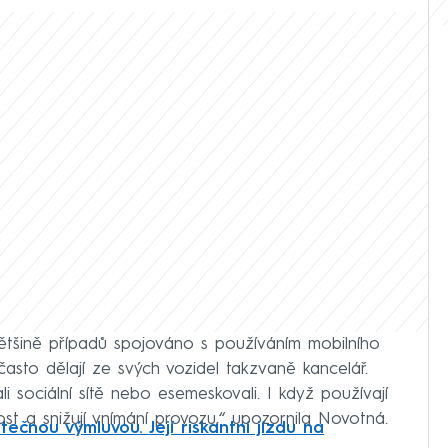
většině případů spojováno s používáním mobilního
 často dělají ze svých vozidel takzvaně kancelář.
i sociální sítě nebo esemeskovali. I když používají
ost a snižují vnímání provozu,“ upozornila Novotná.
utečnou výmluvou. Její riskantní jízdu na