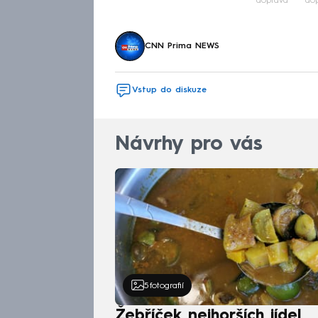
doprava
do
CNN Prima NEWS
Vstup do diskuze
Návrhy pro vás
5
fotografií
Žebříček nejhorších jídel