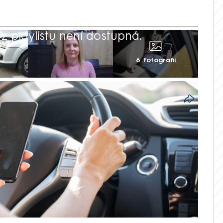
 playlistu není dostupná.
6 fotografií
vá jednou z nejčastějších příčin
 od roku 2010 policie eviduje přes 287
ě nevěnoval řízení. Čísla dál rostou, v
 tvořil více než 22 procent z celkového
ýchovy Markéta Novotná v pořadu
ní CNN Prima NEWS vysvětlila, jaké
d z nepozornosti ovlivňují.