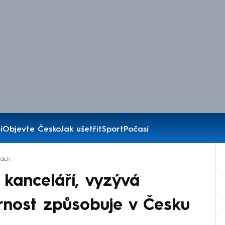
í
Objevte Česko
Jak ušetřit
Sport
Počasí
tách
 kanceláří, vyzývá
rnost způsobuje v Česku