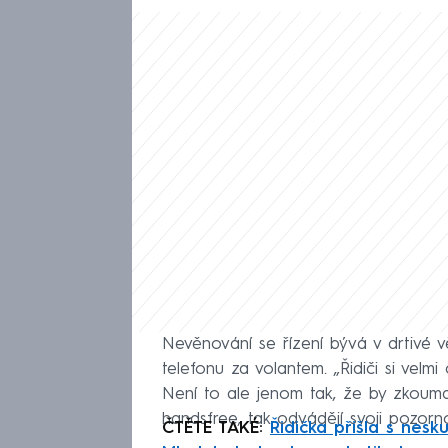
Nevěnování se řízení bývá v drtivé 
telefonu za volantem. „Řidiči si velmi
Není to ale jenom tak, že by zkoumal
handsfree, tak odvádějí svoji pozorn
ČTĚTE TAKÉ:
Řidička přišla s nesk