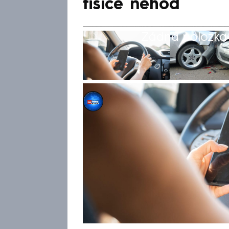
tisíce nehod
Žádná položka z
CNN Prima NEWS
10. kvě 2026, 19:53
Nepozornost za volantem zůstá
dopravních nehod v Česku. Jen
tisíc případů, kdy se řidič pln
loňském roce tento typ nehod
počtu. Metodička dopravní v
Bezpečně na cestách ve vysílá
faktory riziko dopravních neho