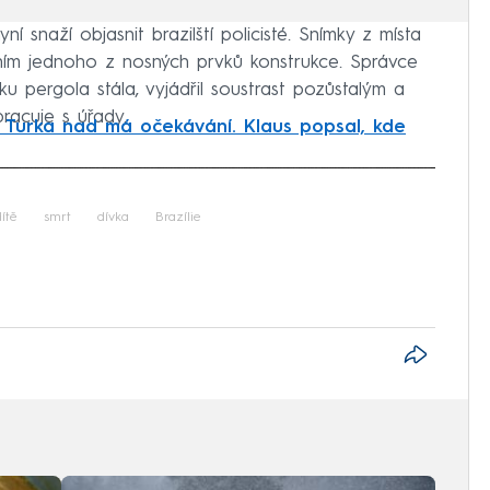
í snaží objasnit brazilští policisté. Snímky z místa
ním jednoho z nosných prvků konstrukce. Správce
 pergola stála, vyjádřil soustrast pozůstalým a
racuje s úřady.
 Turka nad má očekávání. Klaus popsal, kde
iled to fetch
ítě
smrt
dívka
Brazílie