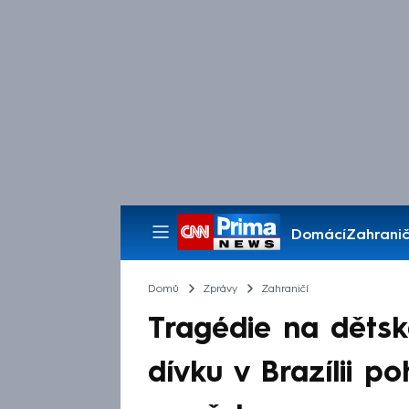
Domácí
Zahranič
Pořady
Domů
Zprávy
Zahraničí
Tragédie na dětské
dívku v Brazílii p