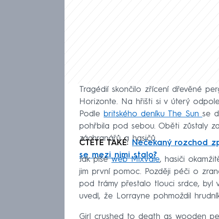
Tragédií skončilo zřícení dřevěné pe
Horizonte. Na hřišti si v úterý odpol
Podle
britského deníku The Sun
se d
pohřbila pod sebou. Oběti zůstaly z
záchranářů a hasičů.
ČTĚTE TAKÉ:
Nečekaný rozchod zp
se mezi nimi stalo?
Jak píše
web Mixvale
, hasiči okamžit
jim první pomoc. Později péči o zraně
pod trámy přestalo tlouci srdce, byl
uvedl, že Lorrayne pohmoždil hrudník
Girl crushed to death as wooden pe