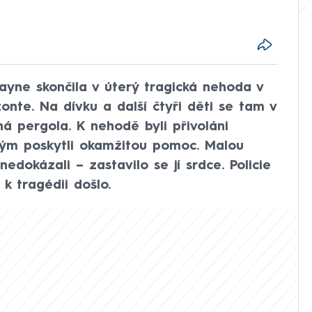
rayne skončila v úterý tragická nehoda v
onte. Na dívku a další čtyři děti se tam v
ná pergola. K nehodě byli přivoláni
ným poskytli okamžitou pomoc. Malou
 nedokázali – zastavilo se jí srdce. Policie
 k tragédii došlo.