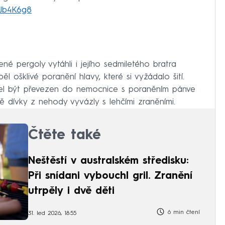
bgJb4K6g8
é pergoly vytáhli i jejího sedmiletého bratra
pěl ošklivé poranění hlavy, které si vyžádalo šití.
sel být převezen do nemocnice s poraněním pánve
 dívky z nehody vyvázly s lehčími zraněními.
Čtěte také
Neštěstí v australském středisku:
Při snídani vybouchl gril. Zranění
utrpěly i dvě děti
6 min čtení
31. led 2026, 18:55