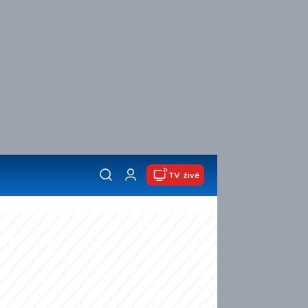
TV živě