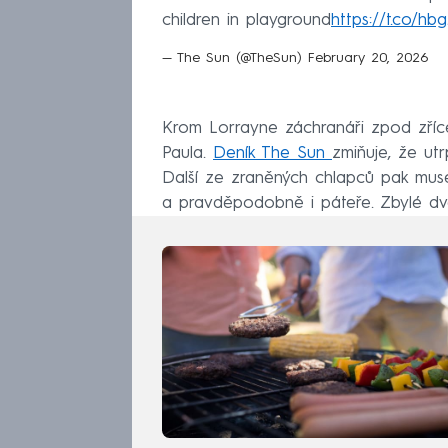
children in playground
https://t.co/h
— The Sun (@TheSun)
February 20, 2026
Krom Lorrayne záchranáři zpod zřícen
Paula.
Deník The Sun
zmiňuje, že utr
Další ze zraněných chlapců pak mu
a pravděpodobně i páteře. Zbylé dvě