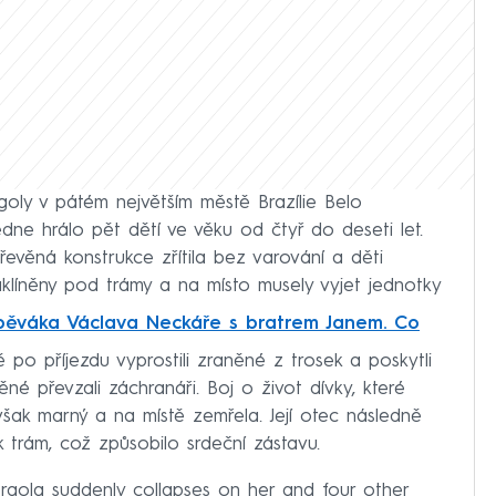
rgoly v pátém největším městě Brazílie Belo
edne hrálo pět dětí ve věku od čtyř do deseti let.
řevěná konstrukce zřítila bez varování a děti
aklíněny pod trámy a na místo musely vyjet jednotky
ěváka Václava Neckáře s bratrem Janem. Co
ě po příjezdu vyprostili zraněné z trosek a poskytli
né převzali záchranáři. Boj o život dívky, které
 však marný a na místě zemřela. Její otec následně
 trám, což způsobilo srdeční zástavu.
rgola suddenly collapses on her and four other