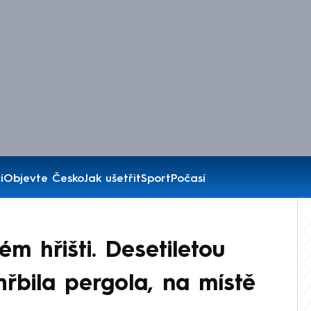
í
Objevte Česko
Jak ušetřit
Sport
Počasí
m hřišti. Desetiletou
ohřbila pergola, na místě