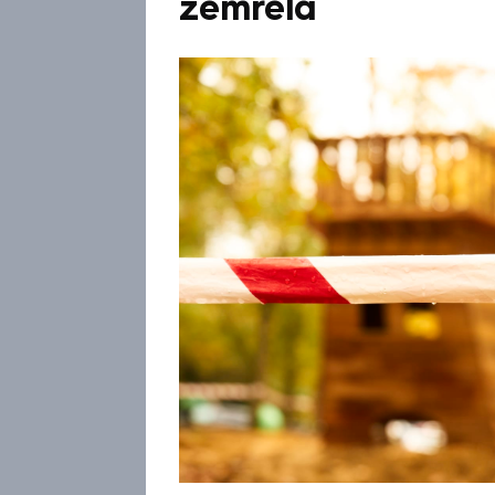
zemřela