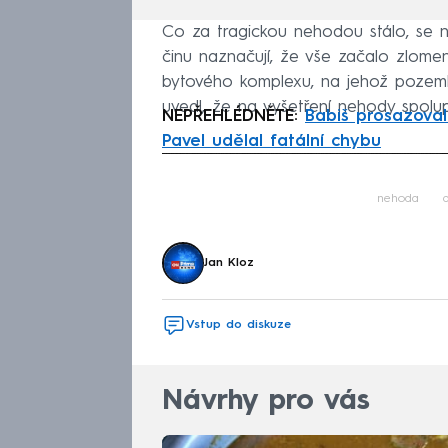
Co za tragickou nehodou stálo, se nyn
činu naznačují, že vše začalo zlome
bytového komplexu, na jehož pozemku
uvedl, že na vyšetření nehody spolup
NEPŘEHLÉDNĚTE:
Babiš prosazoval
Pavel udělal fatální chybu
Fa
nehoda
d
Jan Kloz
Vstup do diskuze
Návrhy pro vás