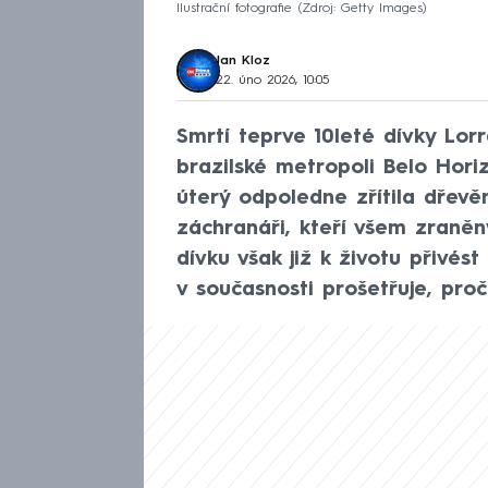
Ilustrační fotografie
Zdroj: Getty Images
Jan Kloz
22. úno 2026, 10:05
Smrtí teprve 10leté dívky Lor
brazilské metropoli Belo Horiz
úterý odpoledne zřítila dřevě
záchranáři, kteří všem zraně
dívku však již k životu přivést
v současnosti prošetřuje, proč