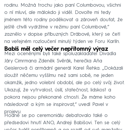
rodinu. Možná trochu jako paní Columbovou, všichni
o ní mluví, ale málokdo ji viděl. Dovolte mi tedy
jménem této rodiny poděkovat a zároveň doufat, že
ještě chvíli vydržíme v režimu paní Columbové,“
zaznělo v dopise příbuzných Drábové, který se četl
na veřejném rozloučení minulý týden ve Foru Karlín.
Babiš měl celý večer nepřítomný výraz
Mezi oceněnými byli také spoluzakladatel Divadla
Járy Cimrmana Zdeněk Svěrák, herečka Aňa
Geislerová či armádní generál Karel Řehka. „Dokázali
sloužit něčemu vyššímu než sami sobě, ne jeden
okamžik, jedno volební období, ale po celý svůj život.
Ukazují, že vytrvalost, úsilí, statečnost, lidskost a
pokora nejsou překonané ctnosti. Že máme koho
následovat a kým se inspirovat,“ uvedl Pavel v
projevu.
Hodně se po ceremoniálu debatovalo také o
předsedovi hnutí ANO, Andreji Babišovi. Ten se celý