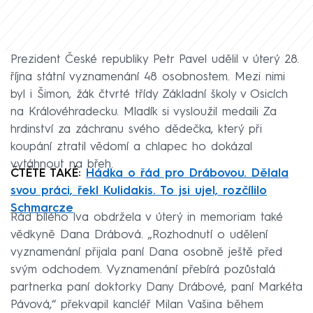
Prezident České republiky Petr Pavel udělil v úterý 28.
října státní vyznamenání 48 osobnostem. Mezi nimi
byl i Šimon, žák čtvrté třídy Základní školy v Osicích
na Královéhradecku. Mladík si vysloužil medaili Za
hrdinství za záchranu svého dědečka, který při
koupání ztratil vědomí a chlapec ho dokázal
vytáhnout na břeh.
ČTĚTE TAKÉ:
Hádka o řád pro Drábovou. Dělala
svou práci, řekl Kulidakis. To jsi ujel, rozčílilo
Schmarcze
Řád bílého lva obdržela v úterý in memoriam také
vědkyně Dana Drábová. „Rozhodnutí o udělení
vyznamenání přijala paní Dana osobně ještě před
svým odchodem. Vyznamenání přebírá pozůstalá
partnerka paní doktorky Dany Drábové, paní Markéta
Pávová,“ překvapil kancléř Milan Vašina během