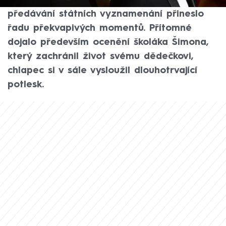
převzala ocenění její partnerka. Letošní
předávání státních vyznamenání přineslo
řadu překvapivých momentů. Přítomné
dojalo především ocenění školáka Šimona,
který zachránil život svému dědečkovi,
chlapec si v sále vysloužil dlouhotrvající
potlesk.