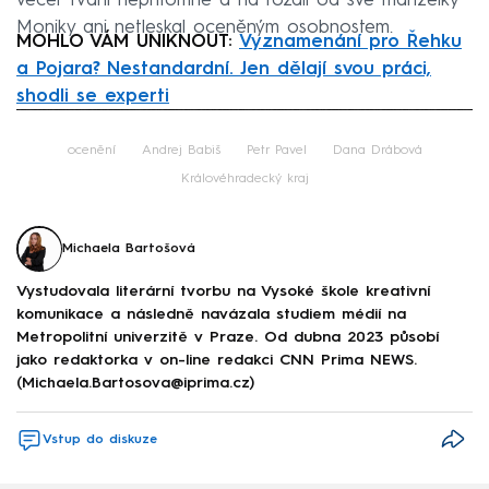
večer tvářil nepřítomně a na rozdíl od své manželky
Moniky ani netleskal oceněným osobnostem.
MOHLO VÁM UNIKNOUT:
Vyznamenání pro Řehku
a Pojara? Nestandardní. Jen dělají svou práci,
shodli se experti
Failed to fetch
ocenění
Andrej Babiš
Petr Pavel
Dana Drábová
Královéhradecký kraj
Michaela Bartošová
Vystudovala literární tvorbu na Vysoké škole kreativní
komunikace a následně navázala studiem médií na
Metropolitní univerzitě v Praze. Od dubna 2023 působí
jako redaktorka v on-line redakci CNN Prima NEWS.
(Michaela.Bartosova@iprima.cz)
Vstup do diskuze