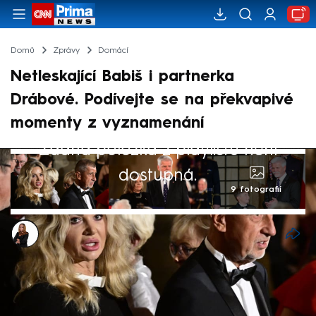
Domů
Zprávy
Domácí
Netleskající Babiš i partnerka
Drábové. Podívejte se na překvapivé
momenty z vyznamenání
Žádná položka z playlistu není
dostupná.
9 fotografií
Michaela Bartošová
29. říj 2025, 08:22
Andrej Babiš netleskal oceněným
osobnostem, za zesnulou Danu Drábovou