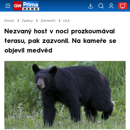
Domů
Zprávy
Zahraničí
USA
Nezvaný host v noci prozkoumával
terasu, pak zazvonil. Na kameře se
objevil medvěd