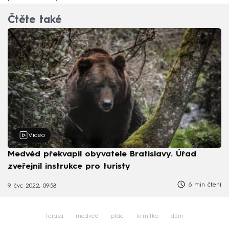
Čtěte také
Video
Medvěd překvapil obyvatele Bratislavy. Úřad
zveřejnil instrukce pro turisty
6 min čtení
9. čvc 2022, 09:58
terasa
medvěd
ptáci
krmítko
dům