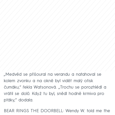
„Medvěd se přišoural na verandu a natahoval se
kolem zvonku a na okně byl vidět malý otisk
čumáku,“ řekla Watsonová. „Trochu se porozhlédl a
vrátil se dolů. Když tu byl, snědl hodně krmiva pro
ptáky,“ dodala.
BEAR RINGS THE DOORBELL: Wendy W. told me the