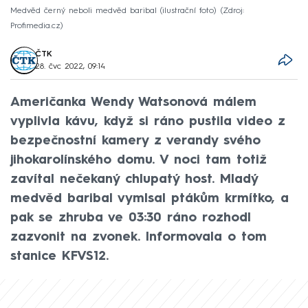
Medvěd černý neboli medvěd baribal (ilustrační foto)
Zdroj:
Profimedia.cz
ČTK
28. čvc 2022, 09:14
Američanka Wendy Watsonová málem
vyplivla kávu, když si ráno pustila video z
bezpečnostní kamery z verandy svého
jihokarolínského domu. V noci tam totiž
zavítal nečekaný chlupatý host. Mladý
medvěd baribal vymlsal ptákům krmítko, a
pak se zhruba ve 03:30 ráno rozhodl
zazvonit na zvonek. Informovala o tom
stanice KFVS12.