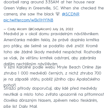
doorbell rang around 3:35AM at her house near
Green Valley in Greenville, SC. When she checked the
camera, she saw the black 🐻.
@SCDNR
pic.twitter.com/wEkI1HY1NB
— Cody Alcorn (@CodyAlcorn)
July 26, 2022
Medvěd je v okolí domu pravidelným návštěvníkem.
Američanka médiím řekla, že právě doplnila krmítka
pro ptáky, ale šelmě se podařilo dvě zničit. Kromě
toho ale žádné škody medvěd nespáchal. Rozhodla
se však, že většinu krmítek odstraní, aby zabránila
dalším nechtěným návštěvám.
V Jižní Karolíně podle webu Mryle Beach Online žije
zhruba 1 000 medvědů černých, z nichž zhruba 700
je na západě státu, poblíž jižního cípu Apalačského
pohoří.
Strážci přírody doporučují, aby lidé před medvědy
neutíkali a místo toho zvířata upozornili na přítomnost
člověka důrazným hlasem, zpěvem nebo tleskáním,
píše list Daily Mail.