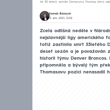
Ve 33 letech zemřel Demaryius Thomas, který ode
Tomáš Bönisch
13. pro 2021, 12:02
Zcela odlišná neděle v Národní
nejslavnější ligy amerického 
totiž zastínila smrt 33letého
deset sezón a je považován z
historii týmu Denver Broncos.
připomněla a bývalý tým přek
Thomasovu pozici nenasadil h