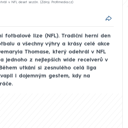
hrál v NFL deset sezón.
Zdroj: Profimedia.cz
 fotbalové lize (NFL). Tradiční herní den
fotbalu a všechny výhry a krásy celé akce
 Demaryia Thomase, který odehrál v NFL
a jednoho z nejlepších wide receiverů v
 Během utkání si zesnulého celá liga
vapil i dojemným gestem, kdy na
ráče.