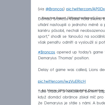
(via
@Broncos
)
pic.twitter.com/AP0D
— Bleacher Report (@BleacherReport)
Decem
Domácí Broncos vzdali hold svému 
utkání nastoupili o jednoho méně a 
kariéru působil, nechali neobsazenou.
sport,“ shodli se fanoušci na sociální
však penaltu odmítl a vysloužil si pot
#Broncos
opened up today’s game wi
Demaryius Thomas’ position.
Delay of game was called, Lions dec
pic.twitter.com/iwzVuERIcH
— Ari Meirov (@MySportsUpdate)
December 1
Také stadion si několikrát během záp
když domácí obránce získal míč pro s
že Demaryius je stále s námi. A bud