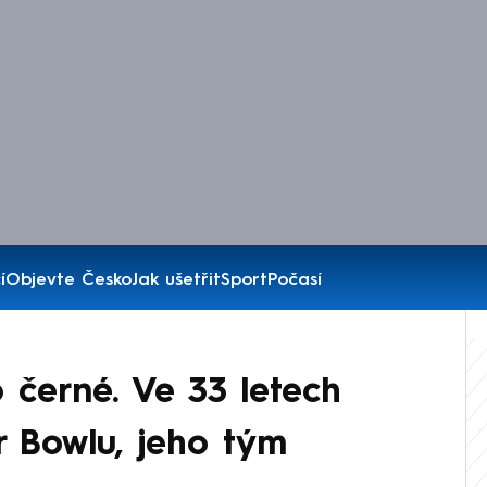
í
Objevte Česko
Jak ušetřit
Sport
Počasí
 černé. Ve 33 letech
r Bowlu, jeho tým