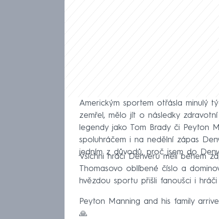
Americkým sportem otřásla minulý t
zemřel, mělo jít o následky zdravotn
legendy jako Tom Brady či Peyton Ma
spoluhráčem i na nedělní zápas Denv
jedním z důvodů, proč jsem do Denv
Všichni hráči Denveru měli během záp
Thomasovo oblíbené číslo a dominov
hvězdou sportu přišli fanoušci i hráč
Peyton Manning and his family arri
🙏