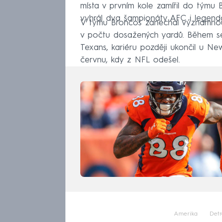
místa v prvním kole zamířil do týmu B
vyhrál dva šampionáty AFC i legend
V týmu Broncos zanechal významnou 
v počtu dosažených yardů. Během s
Texans, kariéru později ukončil u New
červnu, kdy z NFL odešel.
Amerika
Detr