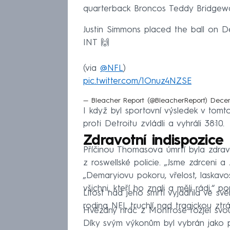
quarterback Broncos Teddy Bridgewa
Justin Simmons placed the ball on 
INT 🙌
(via
@NFL
)
pic.twitter.com/1Onuz4NZSE
— Bleacher Report (@BleacherReport)
Decem
I když byl sportovní výsledek v tom
proti Detroitu zvládli a vyhráli 38:10.
Zdravotní indispozice
Příčinou Thomasova úmrtí byla zdrav
z roswellské policie. „Jsme zdrceni a
„Demaryiovu pokoru, vřelost, laskav
všichni, kteří ho znali a měli rádi,“ pop
Lítost nad jeho smrtí vyjádřila ve sv
rodina NFL truchlí nad tragickou ztr
Hvězdný hráč z Montrose rozjel svou 
Díky svým výkonům byl vybrán jako p