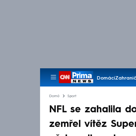
Domácí
Zahranič
Pořady
Domů
Sport
NFL se zahalila do
zemřel vítěz Supe