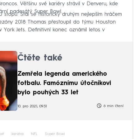
roncos. Většinu své kariéry strávil v Denveru, kde
ární padesátý Super Bowl.
stopu. Stal se historicky druhým nejlepším hráčem
ezóny 2018 Thomas přestoupil do týmu Houston
 York Jets. Definitivní konec oznámil letos v
Čtěte také
Zemřela legenda amerického
fotbalu. Famóznímu útočníkovi
bylo pouhých 33 let
6 min čtení
10. pro 2021, 09:31
oit
kariéra
NFL
Super Bowl