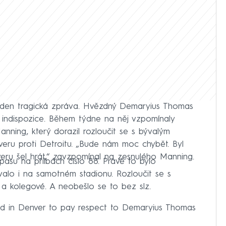
ýden tragická zpráva. Hvězdný Demaryius Thomas
í indispozice. Během týdne na něj vzpomínaly
nning, který dorazil rozloučit se s bývalým
eru proti Detroitu. „Bude nám moc chybět. Byl
eru šel hrát,“ zavzpomínal na zesnulého Manning.
asu na přilbách číslo 88. Právě to bylo
alo i na samotném stadionu. Rozloučit se s
i a kolegové. A neobešlo se to bez slz.
ved in Denver to pay respect to Demaryius Thomas