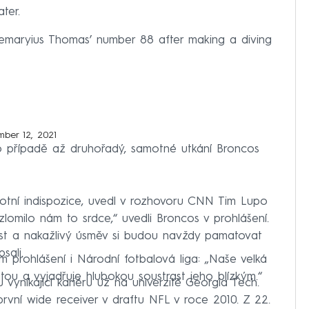
ter.
Demaryius Thomas’ number 88 after making a diving
ber 12, 2021
to případě až druhořadý, samotné utkání Broncos
otní indispozice, uvedl v rozhovoru CNN Tim Lupo
 zlomilo nám to srdce,“ uvedli Broncos v prohlášení.
ost a nakažlivý úsměv si budou navždy pamatovat
sali.
ém prohlášení i Národní fotbalová liga: „Naše velká
átou a vyjadřuje hlubokou soustrast jeho blízkým.“
vynikající kariéru už na univerzitě Georgia Tech.
rvní wide receiver v draftu NFL v roce 2010. Z 22.