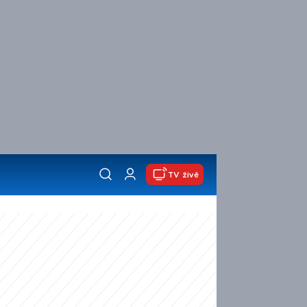
TV živě