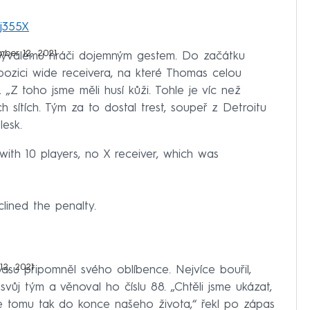
xj355X
ber 12, 2021
bývalému hráči dojemným gestem. Do začátku
pozici wide receivera, na které Thomas celou
 „Z toho jsme měli husí kůži. Tohle je víc než
ch sítích. Tým za to dostal trest, soupeř z Detroitu
lesk.
th 10 players, no X receiver, which was
lined the penalty.
2, 2021
asu připomněl svého oblíbence. Nejvíce bouřil,
vůj tým a věnoval ho číslu 88. „Chtěli jsme ukázat,
e tomu tak do konce našeho života,“ řekl po zápas