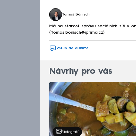
Tomáš Bönisch
Má na starost správu sociálních sítí v 
(Tomas.Bonisch@iprima.cz)
Vstup do diskuze
Návrhy pro vás
5
fotografií