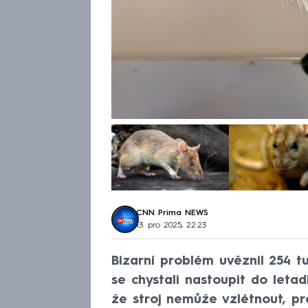
CNN Prima NEWS
13. pro 2025, 22:23
Bizarní problém uvěznil 254 t
se chystali nastoupit do leta
že stroj nemůže vzlétnout, pr