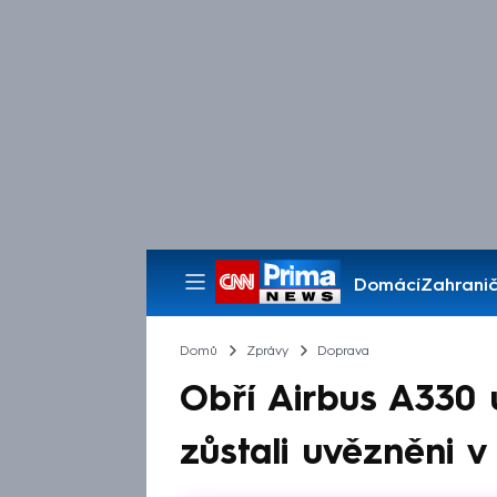
Domácí
Zahranič
Pořady
Domů
Zprávy
Doprava
Obří Airbus A330 u
zůstali uvězněni v