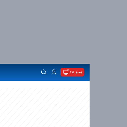
TV živě