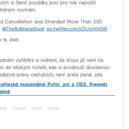
cích a členů posádky jsou pro nás nejvyšší
míněným novinám.
red Cancellation and Stranded More Than 250
a
@TheBulkheadSeat
pic.twitter.com/sOUoHjVGi8
 13, 2025
dném vyčištění a ověření, že krysa již není na
eni do blízkých hotelů, kde si prodlouží dovolenou.
zabývá právy cestujících, není zcela jasné, zda
zatleská maximálně Putin, zní z ODS. Premiér
ajině
iled to fetch
lená
doprava
krysa
Karibik