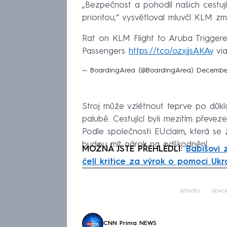
„Bezpečnost a pohodlí našich cestují
prioritou,“ vysvětloval mluvčí KLM z
Rat on KLM Flight to Aruba Trigge
Passengers
https://t.co/ozxjjsAKAv
vi
— BoardingArea (@BoardingArea)
December
Stroj může vzlétnout teprve po důkla
palubě. Cestující byli mezitím převez
Podle společnosti EUclaim, která se 
budou mít nárok na odškodnění.
MOŽNÁ JSTE PŘEHLÉDLI:
Babišovi 
čelí kritice za výrok o pomoci Ukr
Fa
letadlo
dovo
CNN Prima NEWS