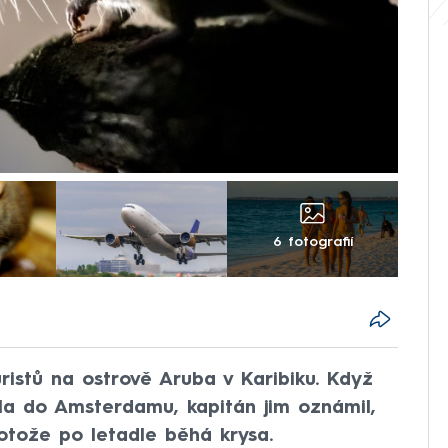
6 fotografií
uristů na ostrově Aruba v Karibiku. Když
dla do Amsterdamu, kapitán jim oznámil,
otože po letadle běhá krysa.