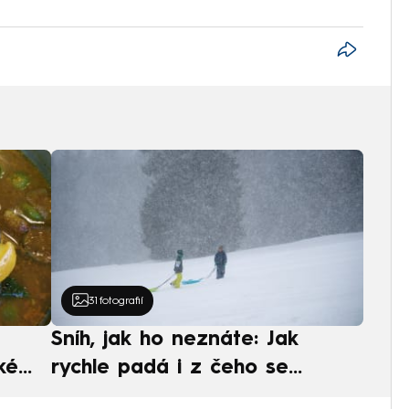
31
fotografií
Sníh, jak ho neznáte: Jak
ké
rychle padá i z čeho se
ská
skládá. A vločky nejsou bílé