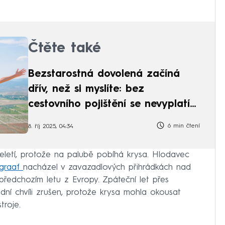
Čtěte také
Bezstarostná dovolená začíná
dřív, než si myslíte: bez
cestovního pojištění se nevyplatí
vyrazit
6 min čtení
8. říj 2025, 04:34
 neletí, protože na palubě pobíhá krysa. Hlodavec
egraaf
nacházel v zavazadlových přihrádkách nad
předchozím letu z Evropy. Zpáteční let přes
dní chvíli zrušen, protože krysa mohla okousat
troje.