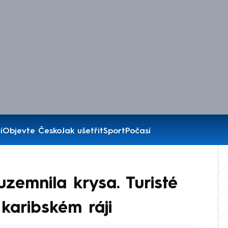
í
Objevte Česko
Jak ušetřit
Sport
Počasí
zemnila krysa. Turisté
 karibském ráji