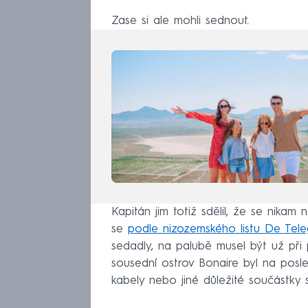
Zase si ale mohli sednout.
Kapitán jim totiž sdělil, že se nikam
se
podle nizozemského listu De Tel
sedadly, na palubě musel být už při 
sousední ostrov Bonaire byl na posle
kabely nebo jiné důležité součástky s