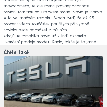
Naděje, že by se Slavia objevila v českých
showroomech, se ale rovná pravděpodobnosti
přistání Marťanů na Pražském hradě. Slavia je indická.
A to ve značném rozsahu. Škoda tvrdí, že až 95
procent všech součástek použitých při výrobě
novinky bude pocházet z místních
zdrojů. Automobilka navíc už v Indii oznámila
ukončení prodeje modelu Rapid, takže je to jasné.
Čtěte také