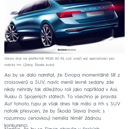
Slavia stojí na platformě MQB A0 IN, což značí její specializaci pro
indický trh.
Zdroj: Škoda Auto
Asi by se dalo namítat, že Evropa momentálně šílí z
crossoverů a SUV, navíc menší levné sedany zde
nikdy nehrály tak důležitou roli jako například v Asii,
Rusku či Spojených státech. To všechno je pravda.
Aut tohoto typu je však dnes tak málo a trh s SUV
natolik přesycen, že by Škoda Slavia (navíc s
rozumnou cenovkou) neměla téměř žádnou
konkurenci.