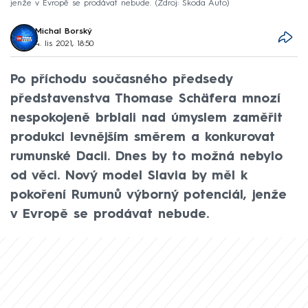
jenže v Evropě se prodávat nebude.
Zdroj: Škoda Auto
Michal Borský
4. lis 2021, 18:50
Po příchodu současného předsedy
představenstva Thomase Schäfera mnozí
nespokojeně brblali nad úmyslem zaměřit
produkci levnějším směrem a konkurovat
rumunské Dacii. Dnes by to možná nebylo
od věci. Nový model Slavia by měl k
pokoření Rumunů výborný potenciál, jenže
v Evropě se prodávat nebude.