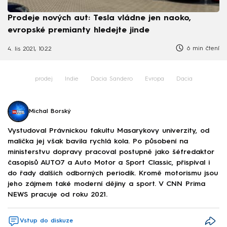
Prodeje nových aut: Tesla vládne jen naoko,
evropské premianty hledejte jinde
6 min čtení
4. lis 2021, 10:22
prodej
Indie
Dacia Sandero
Evropa
Dacia
Michal Borský
Vystudoval Právnickou fakultu Masarykovy univerzity, od
malička jej však bavila rychlá kola. Po působení na
ministerstvu dopravy pracoval postupně jako šéfredaktor
časopisů AUTO7 a Auto Motor a Sport Classic, přispíval i
do řady dalších odborných periodik. Kromě motorismu jsou
jeho zájmem také moderní dějiny a sport. V CNN Prima
NEWS pracuje od roku 2021.
Vstup do diskuze