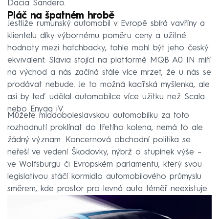
Dacia Sandero.
Pláč na špatném hrobě
Jestliže rumunský automobil v Evropě sbírá vavříny a
klientelu díky výbornému poměru ceny a užitné
hodnoty mezi hatchbacky, tohle mohl být jeho český
ekvivalent. Slavia stojící na platformě MQB A0 IN míří
na východ a nás začíná stále více mrzet, že u nás se
prodávat nebude. Je to možná kacířská myšlenka, ale
asi by teď udělal automobilce více užitku než Scala
nebo Enyaq iV.
Můžete mladoboleslavskou automobilku za toto
rozhodnutí proklínat do třetího kolena, nemá to ale
žádný význam. Koncernová obchodní politika se
neřeší ve vedení Škodovky, nýbrž o stupínek výše –
ve Wolfsburgu či Evropském parlamentu, který svou
legislativou stáčí kormidlo automobilového průmyslu
směrem, kde prostor pro levná auta téměř neexistuje.