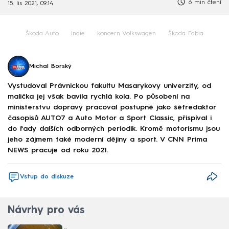
6 min čtení
15. lis 2021, 09:14
Škoda Auto
Indie
koncern Volkswagen
Škoda Fabia
Michal Borský
Vystudoval Právnickou fakultu Masarykovy univerzity, od
malička jej však bavila rychlá kola. Po působení na
ministerstvu dopravy pracoval postupně jako šéfredaktor
časopisů AUTO7 a Auto Motor a Sport Classic, přispíval i
do řady dalších odborných periodik. Kromě motorismu jsou
jeho zájmem také moderní dějiny a sport. V CNN Prima
NEWS pracuje od roku 2021.
Vstup do diskuze
Návrhy pro vás