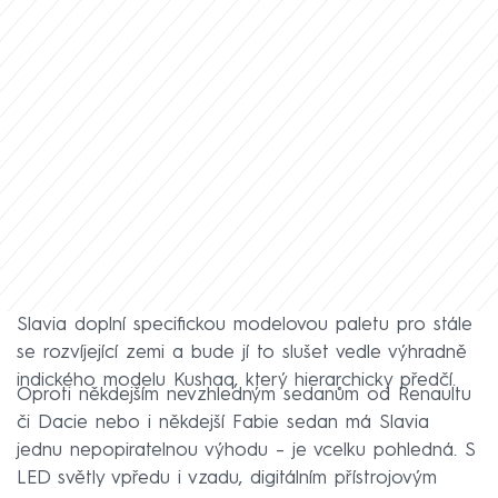
Slavia doplní specifickou modelovou paletu pro stále
se rozvíjející zemi a bude jí to slušet vedle výhradně
indického modelu Kushaq, který hierarchicky předčí.
Oproti někdejším nevzhledným sedanům od Renaultu
či Dacie nebo i někdejší Fabie sedan má Slavia
jednu nepopiratelnou výhodu – je vcelku pohledná. S
LED světly vpředu i vzadu, digitálním přístrojovým