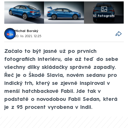
10 fotografií
Michal Borský
20. lis 2021, 12:25
Začalo to být jasné už po prvních
fotografiích interiéru, ale až teď do sebe
všechny dílky skládačky správně zapadly.
Řeč je o Škodě Slavia, novém sedanu pro
indický trh, který se zjevně inspiroval v
menší hatchbackové Fabii. Jde tak v
podstatě o novodobou Fabii Sedan, která
je z 95 procent vyrobena v Indii.