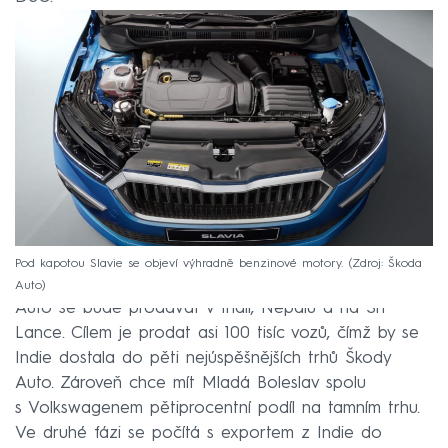
Pod kapotou Slavie se objeví výhradně benzinové motory.
Zdroj: Škoda
Auto
Auto se bude prodávat v Indii, Nepálu a na Srí
Lance. Cílem je prodat asi 100 tisíc vozů, čímž by se
Indie dostala do pěti nejúspěšnějších trhů Škody
Auto. Zároveň chce mít Mladá Boleslav spolu
s Volkswagenem pětiprocentní podíl na tamním trhu.
Ve druhé fázi se počítá s exportem z Indie do