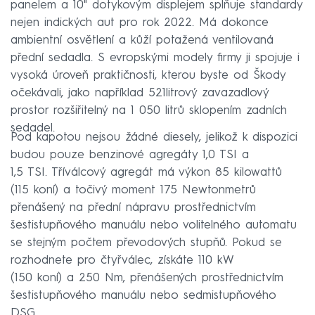
panelem a 10" dotykovým displejem splňuje standardy
nejen indických aut pro rok 2022. Má dokonce
ambientní osvětlení a kůží potažená ventilovaná
přední sedadla. S evropskými modely firmy ji spojuje i
vysoká úroveň praktičnosti, kterou byste od Škody
očekávali, jako například 521litrový zavazadlový
prostor rozšiřitelný na 1 050 litrů sklopením zadních
sedadel.
Pod kapotou nejsou žádné diesely, jelikož k dispozici
budou pouze benzinové agregáty 1,0 TSI a
1,5 TSI. Tříválcový agregát má výkon 85 kilowattů
(115 koní) a točivý moment 175 Newtonmetrů
přenášený na přední nápravu prostřednictvím
šestistupňového manuálu nebo volitelného automatu
se stejným počtem převodových stupňů. Pokud se
rozhodnete pro čtyřválec, získáte 110 kW
(150 koní) a 250 Nm, přenášených prostřednictvím
šestistupňového manuálu nebo sedmistupňového
DSG.