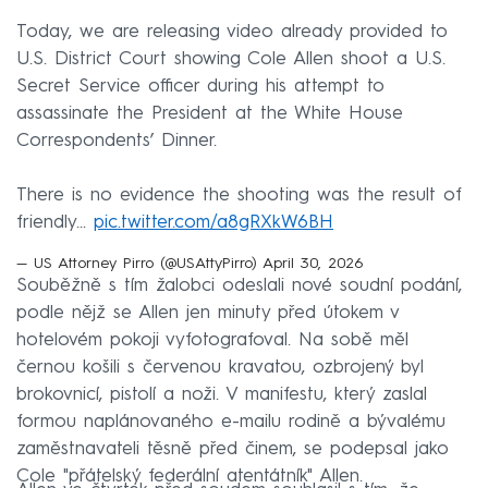
Today, we are releasing video already provided to
U.S. District Court showing Cole Allen shoot a U.S.
Secret Service officer during his attempt to
assassinate the President at the White House
Correspondents’ Dinner.
There is no evidence the shooting was the result of
friendly…
pic.twitter.com/a8gRXkW6BH
— US Attorney Pirro (@USAttyPirro)
April 30, 2026
Souběžně s tím žalobci odeslali nové soudní podání,
podle nějž se Allen jen minuty před útokem v
hotelovém pokoji vyfotografoval. Na sobě měl
černou košili s červenou kravatou, ozbrojený byl
brokovnicí, pistolí a noži. V manifestu, který zaslal
formou naplánovaného e-mailu rodině a bývalému
zaměstnavateli těsně před činem, se podepsal jako
Cole "přátelský federální atentátník" Allen.