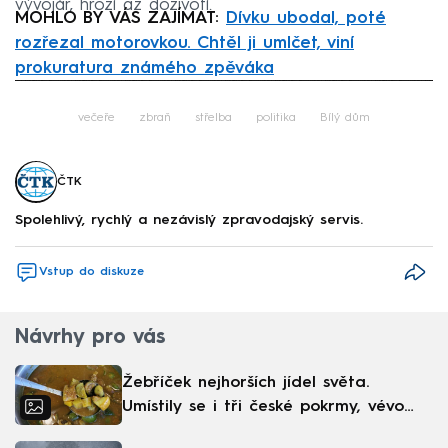
vývojář, hrozí až doživotí.
MOHLO BY VÁS ZAJÍMAT:
Dívku ubodal, poté
rozřezal motorovkou. Chtěl ji umlčet, viní
prokuratura známého zpěváka
Failed to fetch
večeře
zbraň
střelba
politika
Bílý dům
ČTK
Spolehlivý, rychlý a nezávislý zpravodajský servis.
Vstup do diskuze
Návrhy pro vás
Žebříček nejhorších jídel světa.
Umístily se i tři české pokrmy, vévodí
skandinávská kuchyně