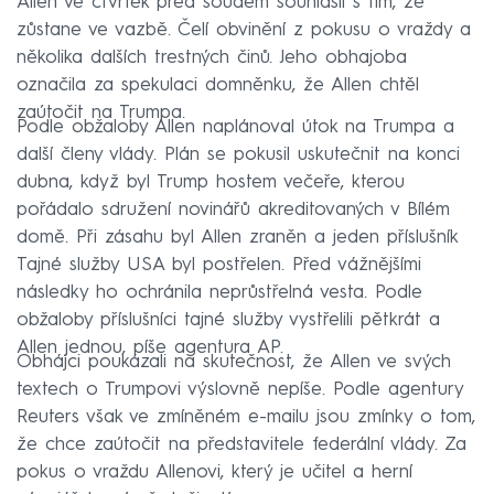
Allen ve čtvrtek před soudem souhlasil s tím, že
zůstane ve vazbě. Čelí obvinění z pokusu o vraždy a
několika dalších trestných činů. Jeho obhajoba
označila za spekulaci domněnku, že Allen chtěl
zaútočit na Trumpa.
Podle obžaloby Allen naplánoval útok na Trumpa a
další členy vlády. Plán se pokusil uskutečnit na konci
dubna, když byl Trump hostem večeře, kterou
pořádalo sdružení novinářů akreditovaných v Bílém
domě. Při zásahu byl Allen zraněn a jeden příslušník
Tajné služby USA byl postřelen. Před vážnějšími
následky ho ochránila neprůstřelná vesta. Podle
obžaloby příslušníci tajné služby vystřelili pětkrát a
Allen jednou, píše agentura AP.
Obhájci poukázali na skutečnost, že Allen ve svých
textech o Trumpovi výslovně nepíše. Podle agentury
Reuters však ve zmíněném e-mailu jsou zmínky o tom,
že chce zaútočit na představitele federální vlády. Za
pokus o vraždu Allenovi, který je učitel a herní