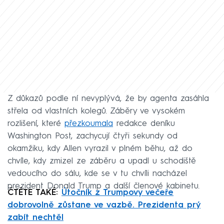
Z důkazů podle ní nevyplývá, že by agenta zasáhla
střela od vlastních kolegů. Záběry ve vysokém
rozlišení, které
přezkoumala
redakce deníku
Washington Post, zachycují čtyři sekundy od
okamžiku, kdy Allen vyrazil v plném běhu, až do
chvíle, kdy zmizel ze záběru a upadl u schodiště
vedoucího do sálu, kde se v tu chvíli nacházel
prezident Donald Trump a další členové kabinetu.
ČTĚTE TAKÉ:
Útočník z Trumpovy večeře
dobrovolně zůstane ve vazbě. Prezidenta prý
zabít nechtěl