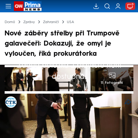
Domů
Zprávy
Zahraničí
USA
Nové záběry střelby při Trumpově
galavečeři: Dokazují, že omyl je
vyloučen, říká prokurátorka
Žádná položka z playlistu není
dostupná.
11 fotografií
ČTK
1. kvě 2026, 08:00
Americké úřady zveřejnily záběry
bezpečnostních kamer zachycující údajného