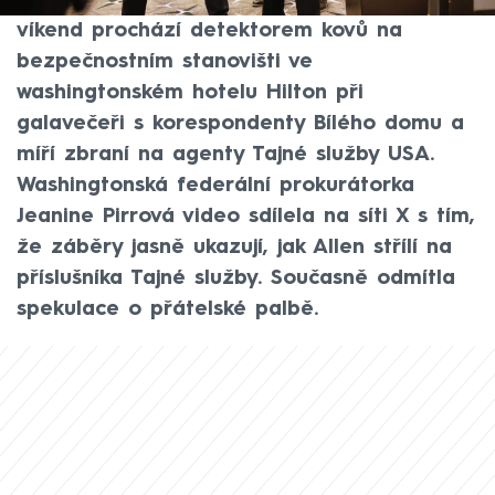
útočníka Colea Tomase Allena, jak minulý
víkend prochází detektorem kovů na
bezpečnostním stanovišti ve
washingtonském hotelu Hilton při
galavečeři s korespondenty Bílého domu a
míří zbraní na agenty Tajné služby USA.
Washingtonská federální prokurátorka
Jeanine Pirrová video sdílela na síti X s tím,
že záběry jasně ukazují, jak Allen střílí na
příslušníka Tajné služby. Současně odmítla
spekulace o přátelské palbě.