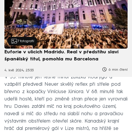
7
fotografií
Euforie v ulicích Madridu. Real v předstihu slaví
španělský titul, pomohla mu Barcelona
6 min čtení
4. kvě 2024, 23:33
V 55. minutě jen těsně minul zblízka Rodrygo a
vzápětí předvedl Neuer skvělý reflex při střele pod
břevno z kopačky Viníciuse Júniora. V 68. minutě tak
udeřili hosté, kteří po změně stran přece jen vyrovnali
hru. Davies zatáhl míč na kraj pokutového území,
navedl si míč do středu na slabší nohu a pravačkou
výstavním obstřelem otevřel skóre. Kanadský krajní
hráč dal premiérový gól v Lize mistrů, na hřiště se