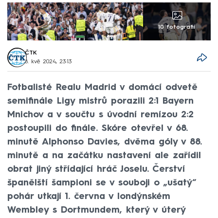
10 fotografií
ČTK
8. kvě 2024, 23:13
Fotbalisté Realu Madrid v domácí odvetě
semifinále Ligy mistrů porazili 2:1 Bayern
Mnichov a v součtu s úvodní remízou 2:2
postoupili do finále. Skóre otevřel v 68.
minutě Alphonso Davies, dvěma góly v 88.
minutě a na začátku nastavení ale zařídil
obrat jiný střídající hráč Joselu. Čerství
španělští šampioni se v souboji o „ušatý“
pohár utkají 1. června v londýnském
Wembley s Dortmundem, který v úterý