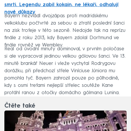
smrti. Legendu zabil kokain, ne lékaři, odhalují
nové důkazy
Bayern nezvládl dvojzápas proti madridskému
velkoklubu počtvrté za sebou a ztratil poslední šanci
na zisk trofeje v této sezoně. Nedojde tak na reprízu
finále z roku 2013, kdy Bayern zdolal Dortmund ve
finále rovněž ve Wembley.
Real od úvodní minuty dominoval, v prvním poločase
si ale vypracoval jedinou velkou gólovou šanci. Ve 13.
minutě brankář Neuer i vleže vychytal Rodrygovu
dorážku, při předchozí střele Viníciuse Júniora mu
pomohla tyč. Bayern zahrozil pouze po půlhodině,
kdy s osmi trefami nejlepší střelec soutěže Kane
protáhl ranou z otočky domácího gólmana Lunina.
Čtěte také