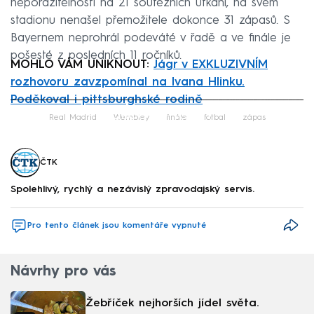
neporazitelnosti na 21 soutěžních utkání, na svém
stadionu nenašel přemožitele dokonce 31 zápasů. S
Bayernem neprohrál podeváté v řadě a ve finále je
pošesté z posledních 11 ročníků.
MOHLO VÁM UNIKNOUT:
Jágr v EXKLUZIVNÍM
rozhovoru zavzpomínal na Ivana Hlinku.
Poděkoval i pittsburghské rodině
Failed to fetch
Real Madrid
Wembley
finále
fotbal
zápas
ČTK
Spolehlivý, rychlý a nezávislý zpravodajský servis.
Pro tento článek jsou komentáře vypnuté
Návrhy pro vás
Žebříček nejhorších jídel světa.