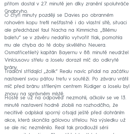
přitom dostal v 27. minutě jen díky zranění spoluhráče
Gnabryho.
O čtyři minuty později se Davies po obranném
rohovém kopu trefil nešťastně i do vlastní sítě, situaci
ale předcházel faul Nacha na Kimmicha. „Bílému
baletu“ se v závěru nedařilo vytvořit tlak, pomohla
mu ale chyba do té doby skvělého Neuera.
Osmatřicetiletý kapitán Bayernu v 88. minutě neudržel
Viníciusovu střelu a Joselu dorazil míč do odkryté
brány.
Tradiční střídající „žolík“ Realu navíc přidal na začátku
nastavení svou pátou trefu v soutěži. Po závaru vrátil
míč před bránu stříleným centrem Rüdiger a Joselu byl
znovu na správném místě.
Hosté se už na odpověď nezmohli, ačkoliv se ve 13.
minutě nastavení hodně zlobili na rozhodčího, že
necitlivě odpískal sporný ofsajd ještě před dohráním
akce, která skončila gólovou střelou. Na výsledku už
se ale nic nezměnilo. Real tak prodloužil sérii