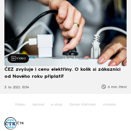
Video
ČEZ zvyšuje i cenu elektřiny. O kolik si zákazníci
od Nového roku připlatí?
6 min čtení
3. lis 2021, 10:54
Polsko
obchod
e-shop
Daniel Křetínský
miliardy
ČTK