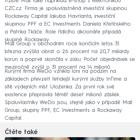
tržiště Mall také například e-shop s elektronikou
CZC.cz. Firma je spoluvlastněná investiční skupinou
Rockaway Capital Jakuba Havrlanta, investiční
skupinou PPF a EC Investments Daniela Křetínského
a Patrika Tkáče. Role řídícího akcionáře připadá
skupině Rockaway.
Mall Group v obchodním roce končícím letos 31.
března zvýšila obrat o 26 procent na 20,7 miliardy
korun a poprvé skončila v zisku. Počet objednávek se
meziročně zvýšil o 31 procent na 14 milionů.
Kurýrní firma WeDo vznikla loni na podzim na
základech převzetí tehdejší kurýrní služby InTime a
sítě výdejních míst Uloženka. Za první rok své
existence přepravila téměř deset milionů zásilek.
Spoluvlastníky WeDo jsou, stejně jako v případě Mall
Group, skupiny PPF, EC Investments a Rockaway
Capital.
Čtěte také