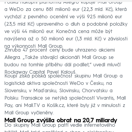
Polská nákupní platforma Allegro kupuje Mall Group
a WeDo za cenu 881 milionů eur (22,3 mld. Kč), která
vychází z pevného ocenění ve výši 925 milionů eur
(23,5 mld Kč) upraveného o dluh a podobné položky
ve výši 44 milionů eur. Konečná cena může být
navýšena až o 50 milionů eur (1,3 mld. Kč) v závislosti
na výkonnosti Mall Group.
Zhruba 47 procent ceny bude uhrazeno akciemi
Allegra. „Takže stávající akcionáři Mall Group se
budou na tomhle příběhu dál podílet,“ uvedl mluvčí
Rockaway Capital Pavel Kalouš.
Koupí získá polská společnost skupinu Mall Group a
logistická aktiva společnosti WeDo v Česku, na
Slovensku, v Maďarsku, Slovinsku, Chorvatsku a
Polsku. Transakce se netýká společností Vivantis, Mall
Pay, ani Mall.TV a Košík.cz, které byly již v minulosti z
Mall Group vyčleněny.
Mall Group zvýšila obrat na 20,7 miliardy
Do skupiny Mall Group patří vedle internetového