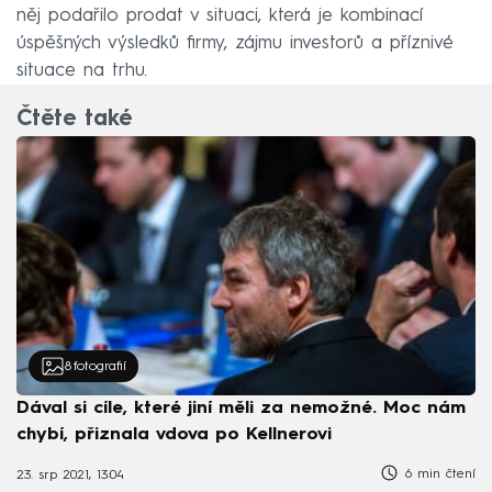
něj podařilo prodat v situaci, která je kombinací
úspěšných výsledků firmy, zájmu investorů a příznivé
situace na trhu.
Čtěte také
8
fotografií
Dával si cíle, které jiní měli za nemožné. Moc nám
chybí, přiznala vdova po Kellnerovi
6 min čtení
23. srp 2021, 13:04