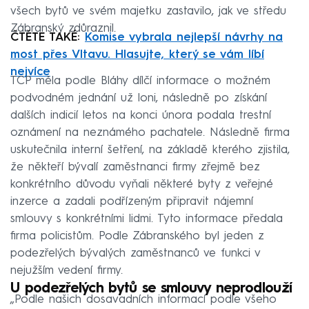
všech bytů ve svém majetku zastavilo, jak ve středu
Zábranský zdůraznil.
ČTĚTE TAKÉ:
Komise vybrala nejlepší návrhy na
most přes Vltavu. Hlasujte, který se vám líbí
nejvíce
TCP měla podle Bláhy dílčí informace o možném
podvodném jednání už loni, následně po získání
dalších indicií letos na konci února podala trestní
oznámení na neznámého pachatele. Následně firma
uskutečnila interní šetření, na základě kterého zjistila,
že někteří bývalí zaměstnanci firmy zřejmě bez
konkrétního důvodu vyňali některé byty z veřejné
inzerce a zadali podřízeným připravit nájemní
smlouvy s konkrétními lidmi. Tyto informace předala
firma policistům. Podle Zábranského byl jeden z
podezřelých bývalých zaměstnanců ve funkci v
nejužším vedení firmy.
U podezřelých bytů se smlouvy neprodlouží
„Podle našich dosavadních informací podle všeho