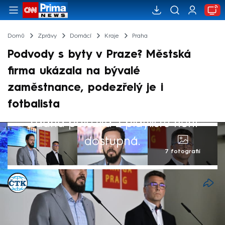
Domů
Zprávy
Domácí
Kraje
Praha
Podvody s byty v Praze? Městská
firma ukázala na bývalé
zaměstnance, podezřelý je i
fotbalista
Žádná položka z playlistu není
dostupná.
7 fotografií
ČTK
6. srp 2025, 17:06
Někteří bývalí zaměstnanci městské firmy