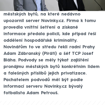
Trade Centre Praha (TCP) mohli být
zapleteni do podvodů kolem pronájmu
městských bytů, na které nedávno
upozornil server Novinky.cz. Firma k tomu
provedla vnitřní šetření a získané
informace předala policii, kde případ řeší
oddělení hospodářské kriminality.
Novinářům to ve středu řekli radní Prahy
Adam Zábranský (Piráti) a šéf TCP Josef
Bláha. Podvody se měly týkat zajištění
pronájmu městských bytů konkrétním lidem
a falešných příslibů jejich privatizace.
Pachatelem podvodů měl být podle
informací serveru Novinky.cz bývalý
fotbalista Adam Petrouš.