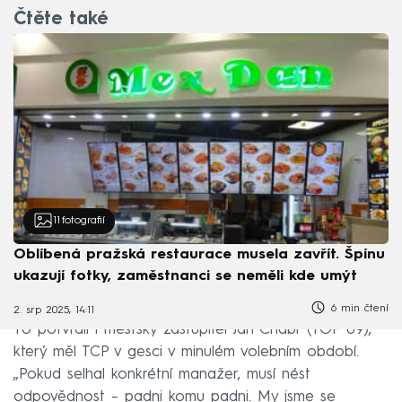
Čtěte také
11
fotografií
Oblíbená pražská restaurace musela zavřít. Špínu
ukazují fotky, zaměstnanci se neměli kde umýt
6 min čtení
2. srp 2025, 14:11
To potvrdil i městský zastupitel Jan Chabr (TOP 09),
který měl TCP v gesci v minulém volebním období.
„Pokud selhal konkrétní manažer, musí nést
odpovědnost – padni komu padni. My jsme se