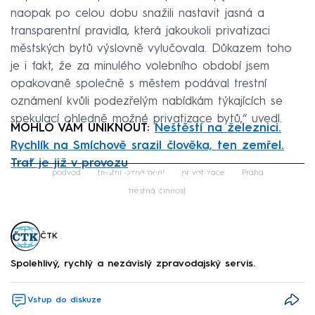
naopak po celou dobu snažili nastavit jasná a
transparentní pravidla, která jakoukoli privatizaci
městských bytů výslovně vylučovala. Důkazem toho
je i fakt, že za minulého volebního období jsem
opakovaně společně s městem podával trestní
oznámení kvůli podezřelým nabídkám týkajících se
spekulací ohledně možné privatizace bytů,“ uvedl.
MOHLO VÁM UNIKNOUT:
Neštěstí na železnici.
Rychlík na Smíchově srazil člověka, ten zemřel.
Trať je již v provozu
Failed to fetch
podvod
trestní oznámení
privatizace
Praha
trestná činnost
ČTK
Spolehlivý, rychlý a nezávislý zpravodajský servis.
Vstup do diskuze