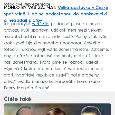
fotbalové reprezentace.
MOHLO BY VÁS ZAJÍMAT:
Velká odstávka v České
spořitelně. Lidé se nedostanou do bankovnictví
a nezadají platby
Jak podotýká
web E15
, podobné plošné omezení
provozu kvůli sportovní události není mezi velkými
maloobchodními řetězci příliš časté. Penny však svůj
krok vysvětluje dlouhodobou podporou českého
fotbalu i snahou vyjít vstříc zaměstnancům. „Chceme,
aby si důležité fotbalové momenty mohli užít také
naši zaměstnanci. Proto jsme se rozhodli udělat
výjimečný krok a v den utkání české reprezentace
proti Jihoafrické republice uzavřít naše prodejny
dříve,“ uvedla manažerka korporátní komunikace
Penny Markéta Smutná.
Čtěte také