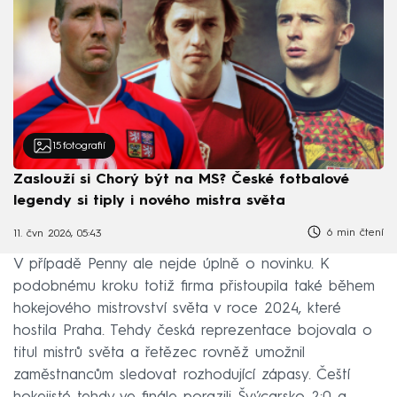
15
fotografií
Zaslouží si Chorý být na MS? České fotbalové
legendy si tiply i nového mistra světa
6 min čtení
11. čvn 2026, 05:43
V případě Penny ale nejde úplně o novinku. K
podobnému kroku totiž firma přistoupila také během
hokejového mistrovství světa v roce 2024, které
hostila Praha. Tehdy česká reprezentace bojovala o
titul mistrů světa a řetězec rovněž umožnil
zaměstnancům sledovat rozhodující zápasy. Čeští