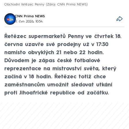
Obchodní řetězec Penny
Zdroj: CNN Prima NEWS
CNN Prima NEWS
11. čvn 2026, 10:54
Řetězec supermarketů Penny ve čtvrtek 18.
června uzavře své prodejny už v 17:30
namísto obvyklých 21 nebo 22 hodin.
Důvodem je zápas české fotbalové
reprezentace na mistrovství světa, který
začíná v 18 hodin. Řetězec totiž chce
zaměstnancům umožnit sledovat utkání
proti Jihoafrické republice od začátku.