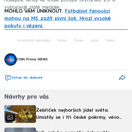
hokejisté tehdy ve finále porazili Švýcarsko 2:0 a
vybojovali zlaté medaile.
MOHLO VÁM UNIKNOUT:
Fotbaloví fanoušci
mohou na MS zažít pivní šok. Hrozí vysoké
pokuty i vězení.
Failed to fetch
Jihoafrická republika
fotbal
Česko
sport
Praha
CNN Prima NEWS
Vstup do diskuze
Návrhy pro vás
Žebříček nejhorších jídel světa.
Umístily se i tři české pokrmy, vévodí
skandinávská kuchyně