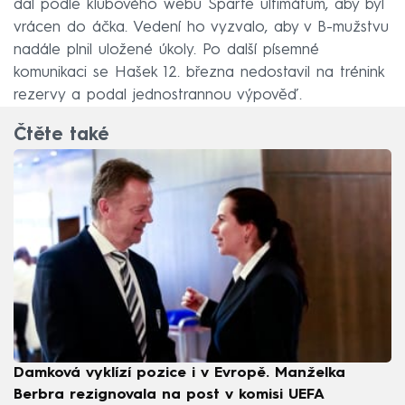
dal podle klubového webu Spartě ultimátum, aby byl
vrácen do áčka. Vedení ho vyzvalo, aby v B-mužstvu
nadále plnil uložené úkoly. Po další písemné
komunikaci se Hašek 12. března nedostavil na trénink
rezervy a podal jednostrannou výpověď.
Čtěte také
Damková vyklízí pozice i v Evropě. Manželka
Berbra rezignovala na post v komisi UEFA