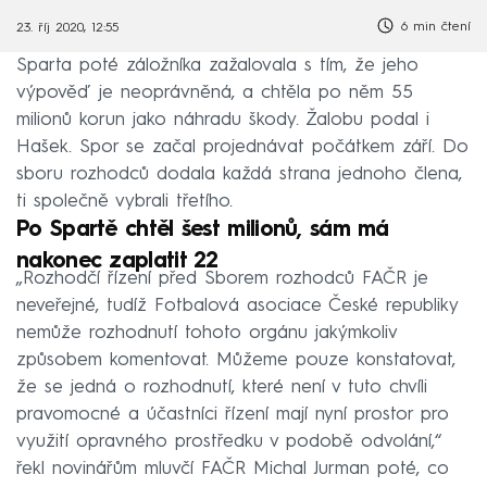
6 min čtení
23. říj 2020, 12:55
Sparta poté záložníka zažalovala s tím, že jeho
výpověď je neoprávněná, a chtěla po něm 55
milionů korun jako náhradu škody. Žalobu podal i
Hašek. Spor se začal projednávat počátkem září. Do
sboru rozhodců dodala každá strana jednoho člena,
ti společně vybrali třetího.
Po Spartě chtěl šest milionů, sám má
nakonec zaplatit 22
„Rozhodčí řízení před Sborem rozhodců FAČR je
neveřejné, tudíž Fotbalová asociace České republiky
nemůže rozhodnutí tohoto orgánu jakýmkoliv
způsobem komentovat. Můžeme pouze konstatovat,
že se jedná o rozhodnutí, které není v tuto chvíli
pravomocné a účastníci řízení mají nyní prostor pro
využití opravného prostředku v podobě odvolání,“
řekl novinářům mluvčí FAČR Michal Jurman poté, co