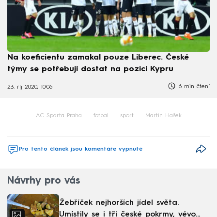
Na koeficientu zamakal pouze Liberec. České
týmy se potřebují dostat na pozici Kypru
6 min čtení
23. říj 2020, 10:06
AC Sparta Praha
fotbal
sport
Martin Hašek
Pro tento článek jsou komentáře vypnuté
Návrhy pro vás
Žebříček nejhorších jídel světa.
Umístily se i tři české pokrmy, vévodí