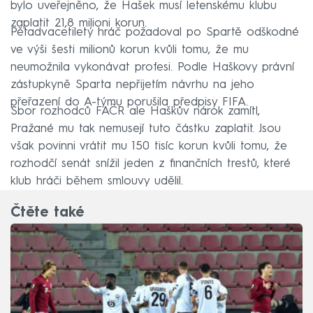
bylo uveřejněno, že Hašek musí letenskému klubu
zaplatit 21,8 milioni korun.
Pětadvacetiletý hráč požadoval po Spartě odškodné
ve výši šesti milionů korun kvůli tomu, že mu
neumožnila vykonávat profesi. Podle Haškovy právní
zástupkyně Sparta nepřijetím návrhu na jeho
přeřazení do A-týmu porušila předpisy FIFA.
Sbor rozhodců FAČR ale Haškův nárok zamítl,
Pražané mu tak nemusejí tuto částku zaplatit. Jsou
však povinni vrátit mu 150 tisíc korun kvůli tomu, že
rozhodčí senát snížil jeden z finančních trestů, které
klub hráči během smlouvy udělil.
Čtěte také