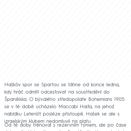
Haškův spor se Spartou se táhne od konce ledna,
kdy hráč odmítl odcestovat na soustředění do
Španělska. O bývalého středopolaře Bohemians 1905
se v té době ucházelo Maccabi Haifa, na jehož
nabídku Letenští posléze přistoupili. Hašek se ale s
izraelským klubem nedomluvil na platu.
Od té doby trénoval s rezervním týmem, ale po čase