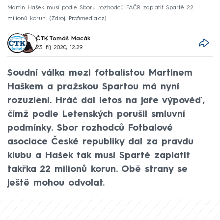
Martin Hašek musí podle Sboru rozhodců FAČR zaplatit Spartě 22
milionů korun.
Zdroj: Profimedia.cz
ČTK
,
Tomáš Macák
23. říj 2020, 12:29
Soudní válka mezi fotbalistou Martinem
Haškem a pražskou Spartou má nyní
rozuzlení. Hráč dal letos na jaře výpověď,
čímž podle Letenských porušil smluvní
podmínky. Sbor rozhodců Fotbalové
asociace České republiky dal za pravdu
klubu a Hašek tak musí Spartě zaplatit
takřka 22 milionů korun. Obě strany se
ještě mohou odvolat.