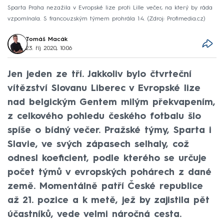
Sparta Praha nezažila v Evropské lize proti Lille večer, na který by ráda
vzpomínala. S francouzským týmem prohrála 1:4.
Zdroj: Profimedia.cz
Tomáš Macák
23. říj 2020, 10:06
Jen jeden ze tří. Jakkoliv bylo čtvrteční
vítězství Slovanu Liberec v Evropské lize
nad belgickým Gentem milým překvapením,
z celkového pohledu českého fotbalu šlo
spíše o bídný večer. Pražské týmy, Sparta i
Slavie, ve svých zápasech selhaly, což
odnesl koeficient, podle kterého se určuje
počet týmů v evropských pohárech z dané
země. Momentálně patří České republice
až 21. pozice a k metě, jež by zajistila pět
účastníků, vede velmi náročná cesta.