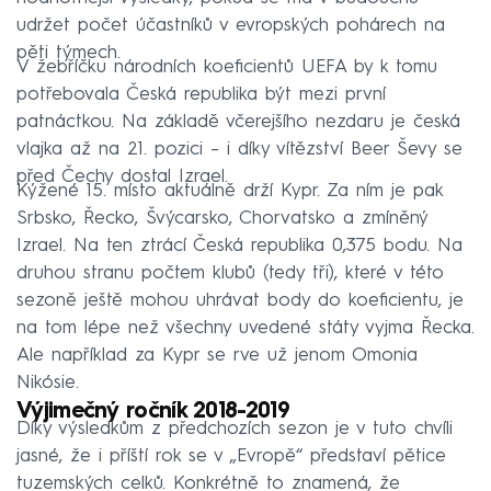
udržet počet účastníků v evropských pohárech na
pěti týmech.
V žebříčku národních koeficientů UEFA by k tomu
potřebovala Česká republika být mezi první
patnáctkou. Na základě včerejšího nezdaru je česká
vlajka až na 21. pozici – i díky vítězství Beer Ševy se
před Čechy dostal Izrael.
Kýžené 15. místo aktuálně drží Kypr. Za ním je pak
Srbsko, Řecko, Švýcarsko, Chorvatsko a zmíněný
Izrael. Na ten ztrácí Česká republika 0,375 bodu. Na
druhou stranu počtem klubů (tedy tři), které v této
sezoně ještě mohou uhrávat body do koeficientu, je
na tom lépe než všechny uvedené státy vyjma Řecka.
Ale například za Kypr se rve už jenom Omonia
Nikósie.
Výjimečný ročník 2018-2019
Díky výsledkům z předchozích sezon je v tuto chvíli
jasné, že i příští rok se v „Evropě“ představí pětice
tuzemských celků. Konkrétně to znamená, že