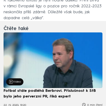
K takovému luxusu je nyní hodně daleko. První bitva
v rámci Evropské ligy o pozice pro ročník 2022–⁠2023
neskončila příliš zdárně. Důležité však bude, jak
dopadne celá „válka“.
Čtěte také
Video
Fotbal stále podléhá Berbrovi. Příslušnost k StB
bylo jeho perverzní PR, říká expert
6 min čtení
22. říj 2020, 19:20