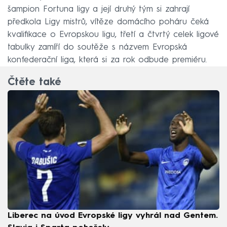
šampion Fortuna ligy a její druhý tým si zahrají
předkola Ligy mistrů, vítěze domácího poháru čeká
kvalifikace o Evropskou ligu, třetí a čtvrtý celek ligové
tabulky zamíří do soutěže s názvem Evropská
konfederační liga, která si za rok odbude premiéru.
Čtěte také
Liberec na úvod Evropské ligy vyhrál nad Gentem.