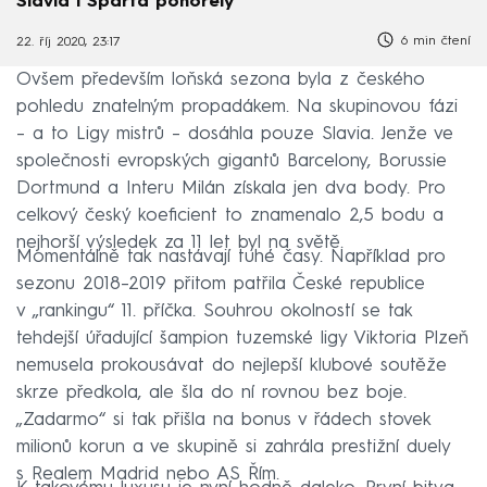
Slavia i Sparta pohořely
6 min čtení
22. říj 2020, 23:17
Ovšem především loňská sezona byla z českého
pohledu znatelným propadákem. Na skupinovou fázi
– a to Ligy mistrů – dosáhla pouze Slavia. Jenže ve
společnosti evropských gigantů Barcelony, Borussie
Dortmund a Interu Milán získala jen dva body. Pro
celkový český koeficient to znamenalo 2,5 bodu a
nejhorší výsledek za 11 let byl na světě.
Momentálně tak nastávají tuhé časy. Například pro
sezonu 2018–⁠2019 přitom patřila České republice
v „rankingu“ 11. příčka. Souhrou okolností se tak
tehdejší úřadující šampion tuzemské ligy Viktoria Plzeň
nemusela prokousávat do nejlepší klubové soutěže
skrze předkola, ale šla do ní rovnou bez boje.
„Zadarmo“ si tak přišla na bonus v řádech stovek
milionů korun a ve skupině si zahrála prestižní duely
s Realem Madrid nebo AS Řím.