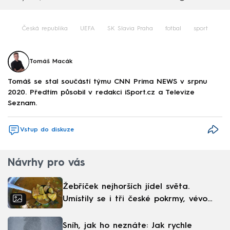
Česká republika
UEFA
SK Slavia Praha
fotbal
sport
Tomáš Macák
Tomáš se stal součástí týmu CNN Prima NEWS v srpnu
2020. Předtím působil v redakci iSport.cz a Televize
Seznam.
Vstup do diskuze
Návrhy pro vás
Žebříček nejhorších jídel světa.
Umístily se i tři české pokrmy, vévodí
skandinávská kuchyně
Sníh, jak ho neznáte: Jak rychle